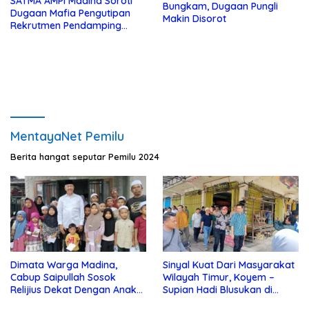
SATMA AMPI Madina Soroti
Bungkam, Dugaan Pungli
Dugaan Mafia Pengutipan
Makin Disorot
Rekrutmen Pendamping
Desa, Nama “AN”, “ZN” dan
Dugaan Staf Ahli “FD”
Disebut
MentayaNet Pemilu
Berita hangat seputar Pemilu 2024
Dimata Warga Madina,
Sinyal Kuat Dari Masyarakat
Cabup Saipullah Sosok
Wilayah Timur, Koyem –
Relijius Dekat Dengan Anak
Supian Hadi Blusukan di
Yatim
Kotim