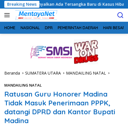
Langsung
Sinyalkan Ada Tersangka Baru di Kasus Hibah Rp40 Miliar
Breaking News
ke
konten
HOME
NASIONAL
DPR
PEMERINTAH DAERAH
HARI BESAR
Beranda
SUMATERA UTARA
MANDAILING NATAL
MANDAILING NATAL
Ratusan Guru Honorer Madina
Tidak Masuk Penerimaan PPPK,
datangi DPRD dan Kantor Bupati
Madina