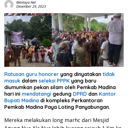
Mentaya Net
Desember 29, 2023
Ratusan guru honorer
yang dinyatakan
tidak
masuk
dalam
seleksi PPPK
yang baru
diumumkan pekan silam oleh Pemkab Madina
hari ini
mendatangi
gedung
DPRD
dan
Kantor
Bupati Madina
di kompleks Perkantoran
Pemkab Madina Paya Loting Panyabungan.
Mereka melakukan long marhc dari Mesjid