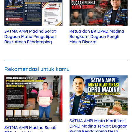
SATMA AMPI Madina Soroti
Ketua dan BK DPRD Madina
Dugaan Mafia Pengutipan
Bungkam, Dugaan Pungli
Rekrutmen Pendamping
Makin Disorot
Desa, Nama “AN”, “ZN” dan
Dugaan Staf Ahli “FD”
Disebut
Rekomendasi untuk kamu
SATMA AMPI Minta Klarifikasi
DPRD Madina Terkait Dugaan
SATMA AMPI Madina Surati
Pungli Pendamping Desa