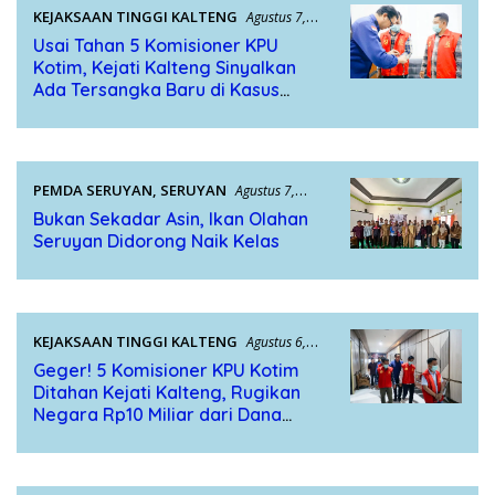
KEJAKSAAN TINGGI KALTENG
Agustus 7,
2026
Usai Tahan 5 Komisioner KPU
Kotim, Kejati Kalteng Sinyalkan
Ada Tersangka Baru di Kasus
Hibah Rp40 Miliar
PEMDA SERUYAN
,
SERUYAN
Agustus 7,
2026
Bukan Sekadar Asin, Ikan Olahan
Seruyan Didorong Naik Kelas
KEJAKSAAN TINGGI KALTENG
Agustus 6,
2026
Geger! 5 Komisioner KPU Kotim
Ditahan Kejati Kalteng, Rugikan
Negara Rp10 Miliar dari Dana
Hibah Rp40 Miliar