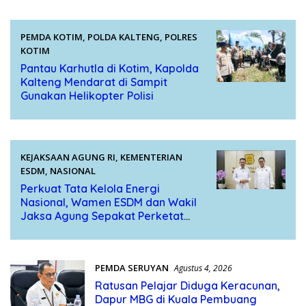
PEMDA KOTIM
,
POLDA KALTENG
,
POLRES
KOTIM
Agustus 5, 2026
Pantau Karhutla di Kotim, Kapolda
Kalteng Mendarat di Sampit
Gunakan Helikopter Polisi
KEJAKSAAN AGUNG RI
,
KEMENTERIAN
ESDM
,
NASIONAL
Agustus 4, 2026
Perkuat Tata Kelola Energi
Nasional, Wamen ESDM dan Wakil
Jaksa Agung Sepakat Perketat
Pengawalan Hukum
PEMDA SERUYAN
Agustus 4, 2026
Ratusan Pelajar Diduga Keracunan,
Dapur MBG di Kuala Pembuang