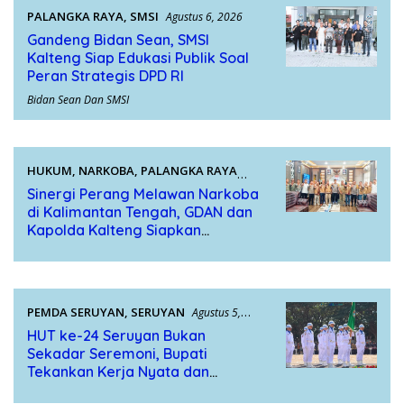
PALANGKA RAYA
,
SMSI
Agustus 6, 2026
Gandeng Bidan Sean, SMSI
Kalteng Siap Edukasi Publik Soal
Peran Strategis DPD RI
Bidan Sean Dan SMSI
HUKUM
,
NARKOBA
,
PALANGKA RAYA
Agustus 5, 2026
Sinergi Perang Melawan Narkoba
di Kalimantan Tengah, GDAN dan
Kapolda Kalteng Siapkan
Deklarasi Akbar
PEMDA SERUYAN
,
SERUYAN
Agustus 5,
2026
HUT ke-24 Seruyan Bukan
Sekadar Seremoni, Bupati
Tekankan Kerja Nyata dan
Kolaborasi