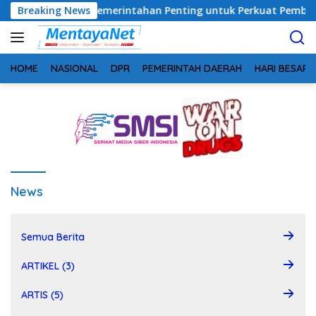
Langsung
din: Sinergi Pemerintahan Penting untuk Perkuat Pembangunan
Breaking News
ke
konten
HOME
NASIONAL
DPR
PEMERINTAH DAERAH
HARI BESAR
News
Semua Berita
ARTIKEL (3)
ARTIS (5)