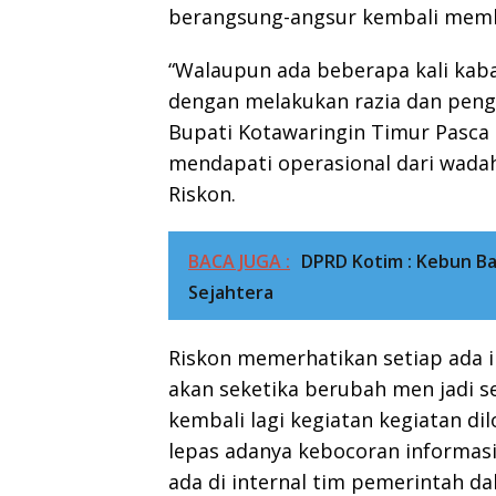
berangsung-angsur kembali membu
“Walaupun ada beberapa kali kab
dengan melakukan razia dan peng
Bupati Kotawaringin Timur Pasca 
mendapati operasional dari wadah 
Riskon.
BACA JUGA :
DPRD Kotim : Kebun Ba
Sejahtera
Riskon memerhatikan setiap ada in
akan seketika berubah men jadi 
kembali lagi kegiatan kegiatan dilo
lepas adanya kebocoran informasi
ada di internal tim pemerintah dal