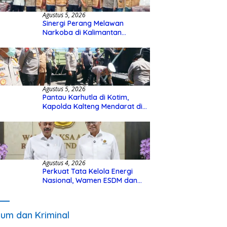
Agustus 5, 2026
Sinergi Perang Melawan
Narkoba di Kalimantan
Tengah, GDAN dan Kapolda
Kalteng Siapkan Deklarasi
Akbar
Agustus 5, 2026
Pantau Karhutla di Kotim,
Kapolda Kalteng Mendarat di
Sampit Gunakan Helikopter
Polisi
Agustus 4, 2026
Perkuat Tata Kelola Energi
Nasional, Wamen ESDM dan
Wakil Jaksa Agung Sepakat
Perketat Pengawalan Hukum
um dan Kriminal