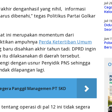
Juli 
Cega
rakhir denganhasil yang nihil, informasi
Kelo
rus dibenahi,” tegas Politikus Partai Golkar
SMK
Juli 
Didu
Seor
saat ini merupakan momentum dari
Juni 
uktikan ampuhnya
Perda Ketertiban Umum
Pols
Bers
 baru disahkan akhir tahun tadi. DPRD ingin
 itu dilaksanakan di daerah tersebut.
arengi dengan usnur Penyidik PNS sehingga
O
ndak dilapangan lagi.
 Segera Panggil Managemen PT SKD
 tentang operasi di pal 12 ini tidak segera