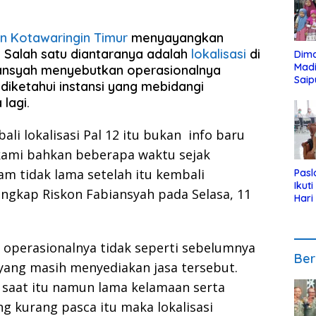
 Kotawaringin Timur
menyayangkan
. Salah satu diantaranya adalah
lokalisasi
di
Dim
Mad
iansyah menyebutkan operasionalnya
Saip
 diketahui instansi yang mebidangi
Reli
lagi.
Anak
li lokalisasi Pal 12 itu bukan info baru
kami bahkan beberapa waktu sejak
am tidak lama setelah itu kembali
Pasl
Ikut
 Ungkap Riskon Fabiansyah pada Selasa, 11
Hari
Urut
Pen
operasionalnya tidak seperti sebelumnya
Ber
ang masih menyediakan jasa tersebut.
 saat itu namun lama kelamaan serta
 kurang pasca itu maka lokalisasi