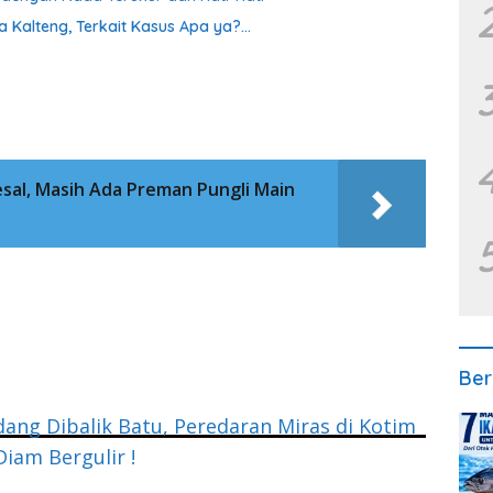
a Kalteng, Terkait Kasus Apa ya?…
sal, Masih Ada Preman Pungli Main
Ber
ang Dibalik Batu, Peredaran Miras di Kotim
iam Bergulir !