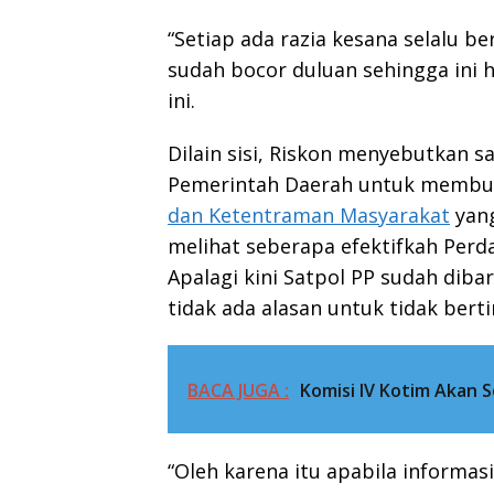
“Setiap ada razia kesana selalu be
sudah bocor duluan sehingga ini ha
ini.
Dilain sisi, Riskon menyebutkan 
Pemerintah Daerah untuk memb
dan Ketentraman Masyarakat
yang
melihat seberapa efektifkah Perda
Apalagi kini Satpol PP sudah dib
tidak ada alasan untuk tidak berti
BACA JUGA :
Komisi IV Kotim Akan
“Oleh karena itu apabila informasi