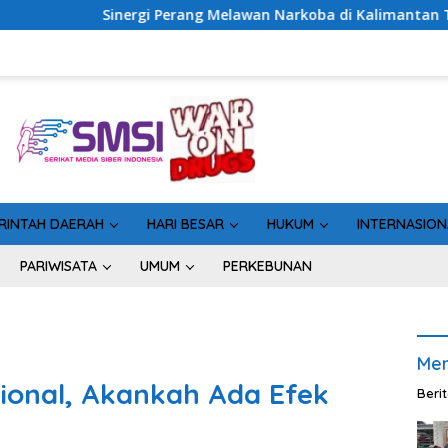
rang Melawan Narkoba di Kalimantan Tengah, GDAN dan Kapolda
RINTAH DAERAH
HARI BESAR
HUKUM
INTERNASION
PARIWISATA
UMUM
PERKEBUNAN
Men
ional, Akankah Ada Efek
Beri