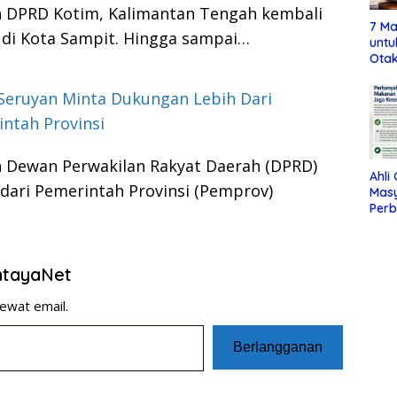
n DPRD Kotim, Kalimantan Tengah kembali
7 Ma
 di Kota Sampit. Hingga sampai…
untu
Otak
Seruyan Minta Dukungan Lebih Dari
ntah Provinsi
n Dewan Perwakilan Rakyat Daerah (DPRD)
Ahli
dari Pemerintah Provinsi (Pemprov)
Mas
Per
Maka
Jag
entayaNet
ewat email.
Berlangganan