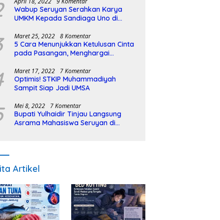
2
April 18, 2022
9 Komentar
Wabup Seruyan Serahkan Karya
UMKM Kepada Sandiaga Uno di
Istiqlal Halal Expo
3
Maret 25, 2022
8 Komentar
5 Cara Menunjukkan Ketulusan Cinta
pada Pasangan, Menghargai
Sepenuh Hati
4
Maret 17, 2022
7 Komentar
Optimis! STKIP Muhammadiyah
Sampit Siap Jadi UMSA
5
Mei 8, 2022
7 Komentar
Bupati Yulhaidir Tinjau Langsung
Asrama Mahasiswa Seruyan di
Banjarmasin
ita Artikel