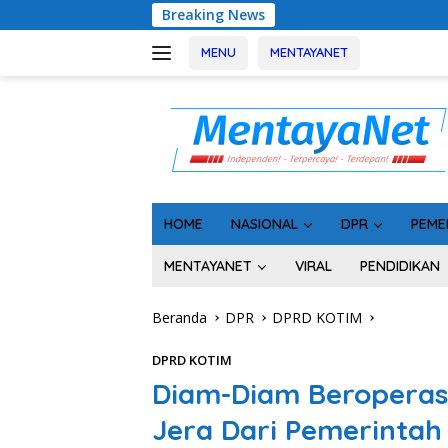
Langsung
Breaking News
Sinergi Pe
ke
konten
MENU
MENTAYANET
HOME
NASIONAL
DPR
PEME
MENTAYANET
VIRAL
PENDIDIKAN
Beranda
DPR
DPRD KOTIM
DPRD KOTIM
Diam-Diam Beroperas
Jera Dari Pemerintah