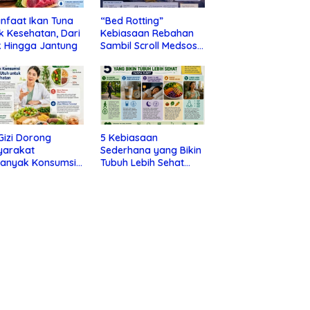
nfaat Ikan Tuna
“Bed Rotting”
k Kesehatan, Dari
Kebiasaan Rebahan
 Hingga Jantung
Sambil Scroll Medsos
yang Ternyata Tanda
Depresi
 Gizi Dorong
5 Kebiasaan
yarakat
Sederhana yang Bikin
banyak Konsumsi
Tubuh Lebih Sehat
nan Utuh untuk
Tanpa Ribet
a Kesehatan