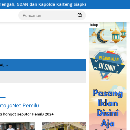
 Kalteng Siapkan Deklarasi Akbar
Pantau Karhutla di 
tutup
AL
tayaNet Pemilu
ta hangat seputar Pemilu 2024