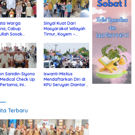
ata Warga
Sinyal Kuat Dari
ina, Cabup
Masyarakat Wilayah
ullah Sosok
Timur, Koyem –
jius Dekat Dengan
Supian Hadi Blusukan
 Yatim
di Kotim
on Sanidin-Siyono
Iswanti-Mistius
i Medical Check Up
Mendaftarkan Diri di
 Pertama, Ini
KPU Seruyan Diantar
an
Diiringi Ribuan
gecekannya
Pendukung
ita Terbaru