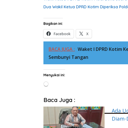
Dua Wakil Ketua DPRD Kotim Diperiksa Pold
Bagikan ini:
Facebook
X
BACA JUGA :
Waket I DPRD Kotim Ke
Sembunyi Tangan
Menyukai ini:
Memuat...
Baca Juga :
Ada Ud
Diam-D