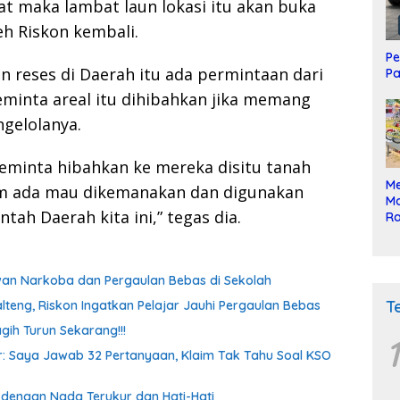
t maka lambat laun lokasi itu akan buka
leh Riskon kembali.
Pe
n reses di Daerah itu ada permintaan dari
Pa
eminta areal itu dihibahkan jika memang
gelolanya.
 meminta hibahkan ke mereka disitu tanah
Me
lum ada mau dikemanakan dan digunakan
Mo
tah Daerah kita ini,” tegas dia.
Ra
ke
awan Narkoba dan Pergaulan Bebas di Sekolah
T
lteng, Riskon Ingatkan Pelajar Jauhi Pergaulan Bebas
gih Turun Sekarang!!!
1
oor: Saya Jawab 32 Pertanyaan, Klaim Tak Tahu Soal KSO
a dengan Nada Terukur dan Hati-Hati