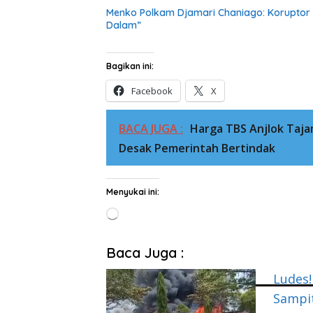
Menko Polkam Djamari Chaniago: Koruptor 
Dalam”
Bagikan ini:
Facebook
X
BACA JUGA :
Harga TBS Anjlok Tajam
Desak Pemerintah Bertindak
Menyukai ini:
Memuat...
Baca Juga :
Ludes!
Sampit