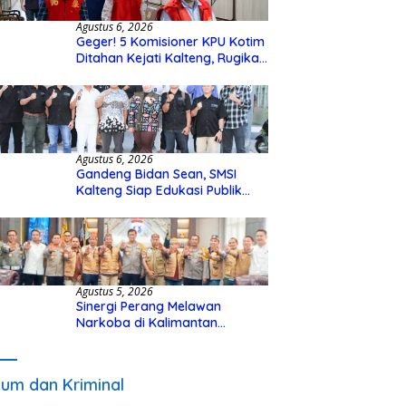
Agustus 6, 2026
Geger! 5 Komisioner KPU Kotim
Ditahan Kejati Kalteng, Rugikan
Negara Rp10 Miliar dari Dana
Hibah Rp40 Miliar
Agustus 6, 2026
Gandeng Bidan Sean, SMSI
Kalteng Siap Edukasi Publik
Soal Peran Strategis DPD RI
Agustus 5, 2026
Sinergi Perang Melawan
Narkoba di Kalimantan
Tengah, GDAN dan Kapolda
Kalteng Siapkan Deklarasi
Akbar
um dan Kriminal