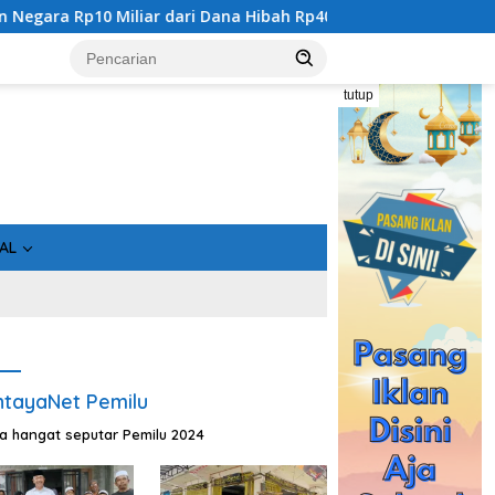
na Hibah Rp40 Miliar
Gandeng Bidan Sean, SMSI Kalteng 
tutup
AL
tayaNet Pemilu
ta hangat seputar Pemilu 2024