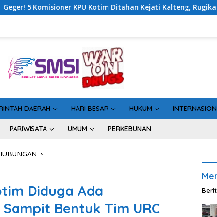
tim Ditahan Kejati Kalteng, Rugikan Negara Rp10 Miliar dari Da
RINTAH DAERAH
HARI BESAR
HUKUM
INTERNASION
PARIWISATA
UMUM
PERKEBUNAN
RHUBUNGAN
Men
otim Diduga Ada
Beri
P Sampit Bentuk Tim URC