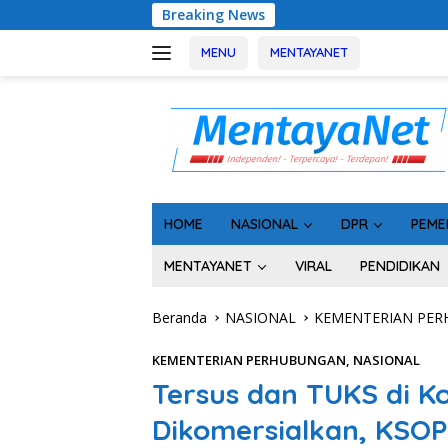
Langsung
Breaking News
Geger! 5 Komisioner KPU Ko
ke
konten
MENU
MENTAYANET
HOME
NASIONAL
DPR
PEME
MENTAYANET
VIRAL
PENDIDIKAN
Beranda
NASIONAL
KEMENTERIAN PE
KEMENTERIAN PERHUBUNGAN
,
NASIONAL
Tersus dan TUKS di K
Dikomersialkan, KSO