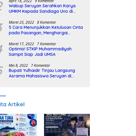
2
April 18, 2022
9 Komentar
Wabup Seruyan Serahkan Karya
UMKM Kepada Sandiaga Uno di
Istiqlal Halal Expo
3
Maret 25, 2022
8 Komentar
5 Cara Menunjukkan Ketulusan Cinta
pada Pasangan, Menghargai
Sepenuh Hati
4
Maret 17, 2022
7 Komentar
Optimis! STKIP Muhammadiyah
Sampit Siap Jadi UMSA
5
Mei 8, 2022
7 Komentar
Bupati Yulhaidir Tinjau Langsung
Asrama Mahasiswa Seruyan di
Banjarmasin
ita Artikel