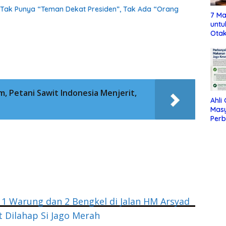
Tak Punya “Teman Dekat Presiden”, Tak Ada “Orang
7 Ma
untu
Otak
, Petani Sawit Indonesia Menjerit,
Ahli
Mas
Per
Maka
Jag
 1 Warung dan 2 Bengkel di Jalan HM Arsyad
 Dilahap Si Jago Merah