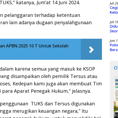
UKS,” katanya, Jum’at 14 Juni 2024.
Juli 
Cega
Kelo
an pelanggaran terhadap ketentuan
SMK
uran lain adanya dugaan penyalahgunaan
Juli 
Didu
Seor
Juni 
Pols
an APBN 2025 10 T Untuk Sekolah
Bers
O
edalam karena semua yang masuk ke KSOP
ang disampaikan oleh pemilik Tersus atau
proses, Kedepan kami juga akan membuat Tim
i para Aparat Penegak Hukum,” jelasnya.
n penggunaan TUKS dan Tersus digunakan
ingga merugikan keuangan negara,” Itu