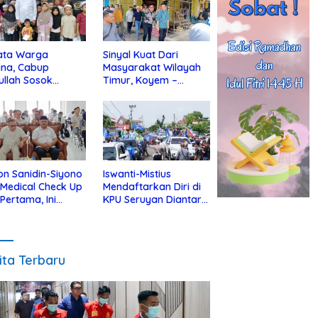
ata Warga
Sinyal Kuat Dari
ina, Cabup
Masyarakat Wilayah
ullah Sosok
Timur, Koyem –
jius Dekat Dengan
Supian Hadi Blusukan
 Yatim
di Kotim
on Sanidin-Siyono
Iswanti-Mistius
i Medical Check Up
Mendaftarkan Diri di
 Pertama, Ini
KPU Seruyan Diantar
an
Diiringi Ribuan
gecekannya
Pendukung
ita Terbaru