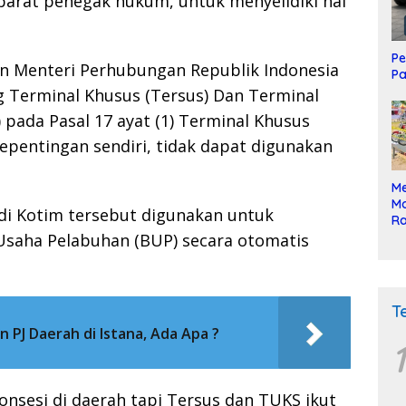
parat penegak hukum, untuk menyelidiki hal
Pe
an Menteri Perhubungan Republik Indonesia
Pa
Terminal Khusus (Tersus) Dan Terminal
 pada Pasal 17 ayat (1) Terminal Khusus
epentingan sendiri, tidak dapat digunakan
Me
Mo
di Kotim tersebut digunakan untuk
Ra
ke
Usaha Pelabuhan (BUP) secara otomatis
T
 PJ Daerah di Istana, Ada Apa ?
1
sesi di daerah tapi Tersus dan TUKS ikut