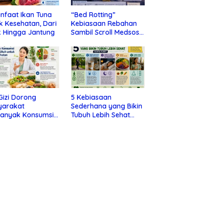
nfaat Ikan Tuna
“Bed Rotting”
k Kesehatan, Dari
Kebiasaan Rebahan
 Hingga Jantung
Sambil Scroll Medsos
yang Ternyata Tanda
Depresi
 Gizi Dorong
5 Kebiasaan
yarakat
Sederhana yang Bikin
banyak Konsumsi
Tubuh Lebih Sehat
nan Utuh untuk
Tanpa Ribet
a Kesehatan