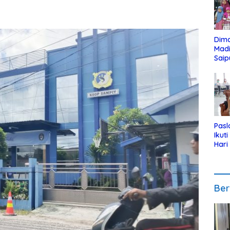
Dim
Mad
Saip
Reli
Anak
Pasl
Ikut
Hari
Urut
Pen
Ber