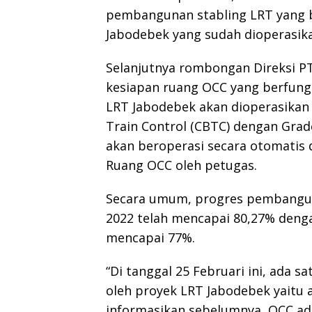
pembangunan stabling LRT yang b
Jabodebek yang sudah dioperasika
Selanjutnya rombongan Direksi PT
kesiapan ruang OCC yang berfungs
LRT Jabodebek akan dioperasika
Train Control (CBTC) dengan Grad
akan beroperasi secara otomatis
Ruang OCC oleh petugas.
Secara umum, progres pembangun
2022 telah mencapai 80,27% den
mencapai 77%.
“Di tanggal 25 Februari ini, ada s
oleh proyek LRT Jabodebek yaitu a
informasikan sebelumnya, OCC ada