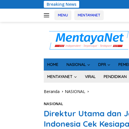
Langsung
Breaking News
Rakor Kep
ke
konten
MENU
MENTAYANET
HOME
NASIONAL
DPR
PEME
MENTAYANET
VIRAL
PENDIDIKAN
Beranda
NASIONAL
NASIONAL
Direktur Utama dan Ja
Indonesia Cek Kesiap