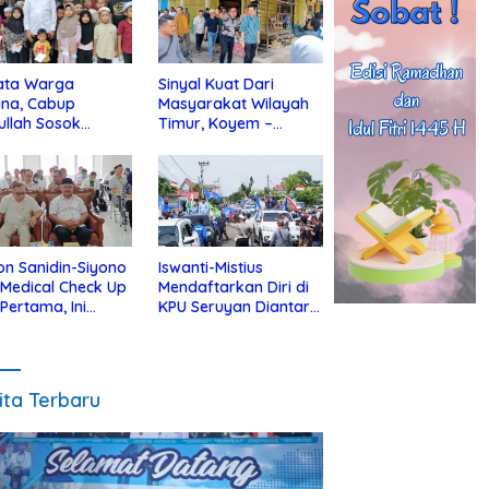
ata Warga
Sinyal Kuat Dari
ina, Cabup
Masyarakat Wilayah
ullah Sosok
Timur, Koyem –
jius Dekat Dengan
Supian Hadi Blusukan
 Yatim
di Kotim
on Sanidin-Siyono
Iswanti-Mistius
i Medical Check Up
Mendaftarkan Diri di
 Pertama, Ini
KPU Seruyan Diantar
an
Diiringi Ribuan
gecekannya
Pendukung
ita Terbaru