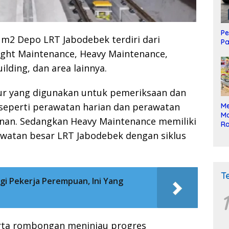
Pe
 m2 Depo LRT Jabodebek terdiri dari
Pa
Light Maintenance, Heavy Maintenance,
ilding, dan area lainnya.
lur yang digunakan untuk pemeriksaan dan
seperti perawatan harian dan perawatan
Me
Mo
lanan. Sedangkan Heavy Maintenance memiliki
Ra
ke
awatan besar LRT Jabodebek dengan siklus
T
i Pekerja Perempuan, Ini Yang
1
erta rombongan meninjau progres