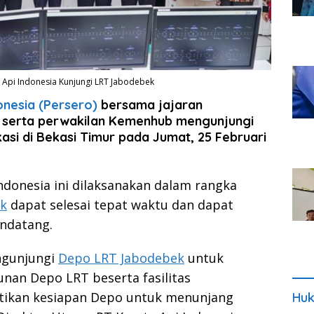
a Api Indonesia Kunjungi LRT Jabodebek
onesia (Persero)
bersama jajaran
N, serta perwakilan Kemenhub mengunjungi
asi di Bekasi Timur pada Jumat, 25 Februari
ndonesia ini dilaksanakan dalam rangka
ek
dapat selesai tepat waktu dan dapat
ndatang.
ngunjungi
Depo LRT Jabodebek
untuk
an Depo LRT beserta fasilitas
ikan kesiapan Depo untuk menunjang
Huk