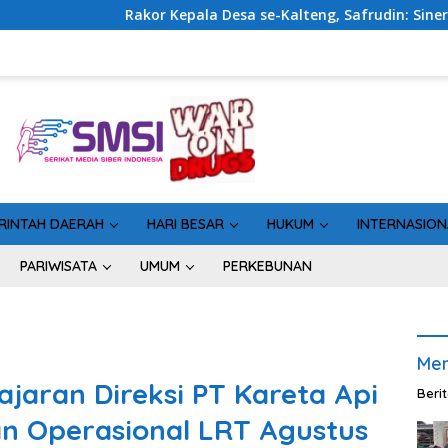
ala Desa se-Kalteng, Safrudin: Sinergi Pemerintahan Penting 
RINTAH DAERAH
HARI BESAR
HUKUM
INTERNASION
PARIWISATA
UMUM
PERKEBUNAN
Men
jaran Direksi PT Kareta Api
Beri
an Operasional LRT Agustus