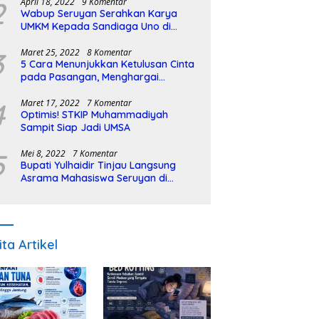
2
April 18, 2022
9 Komentar
Wabup Seruyan Serahkan Karya
UMKM Kepada Sandiaga Uno di
Istiqlal Halal Expo
3
Maret 25, 2022
8 Komentar
5 Cara Menunjukkan Ketulusan Cinta
pada Pasangan, Menghargai
Sepenuh Hati
4
Maret 17, 2022
7 Komentar
Optimis! STKIP Muhammadiyah
Sampit Siap Jadi UMSA
5
Mei 8, 2022
7 Komentar
Bupati Yulhaidir Tinjau Langsung
Asrama Mahasiswa Seruyan di
Banjarmasin
ita Artikel