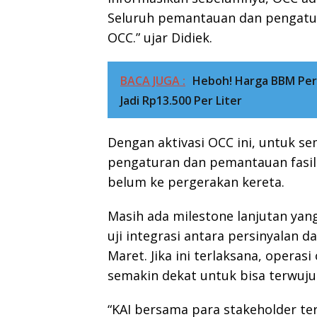
Seluruh pemantauan dan pengatur
OCC.” ujar Didiek.
BACA JUGA :
Heboh! Harga BBM Per
Jadi Rp13.500 Per Liter
Dengan aktivasi OCC ini, untuk s
pengaturan dan pemantauan fasili
belum ke pergerakan kereta.
Masih ada milestone lanjutan yan
uji integrasi antara persinyalan d
Maret. Jika ini terlaksana, opera
semakin dekat untuk bisa terwuju
“KAI bersama para stakeholder te