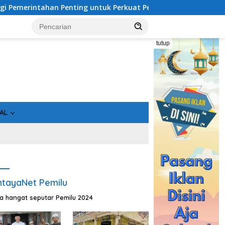
untuk Perkuat Pembangunan Desa
Usai Tahan 5 Komision
tutup
AL
tayaNet Pemilu
ta hangat seputar Pemilu 2024