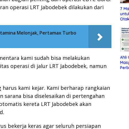
an operasi LRT Jabodebek dilakukan dari
7 Ma
untu
Otak
tamina Melonjak, Pertamax Turbo
ementara kami sudah bisa melakukan
Ahli
Mas
tas operasi di jalur LRT Jabodebek, namun
Per
Maka
Jag
g harus kami kejar. Kami berharap rangkaian
an sarana bisa diselesaikan di pertengahan
si otomatis kereta LRT Jabodebek akan
d.
rus bekerja keras agar seluruh persiapan