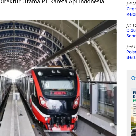
 Direktur Utama PT Kareta Api Indonesia
Juli 
Cega
Kelo
SMK
Juli 
Didu
Seor
Juni 
Pols
Bers
O