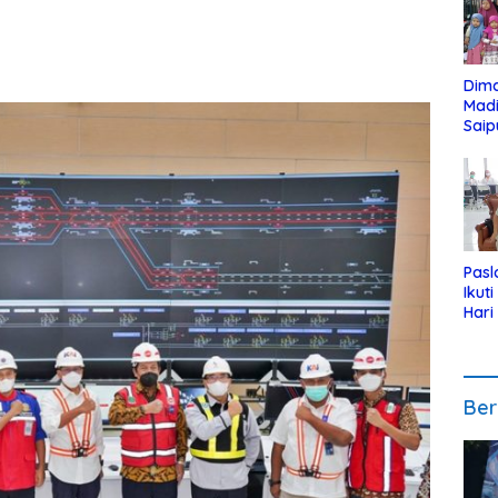
Dim
Mad
Saip
Reli
Anak
Pasl
Ikut
Hari
Urut
Pen
Ber