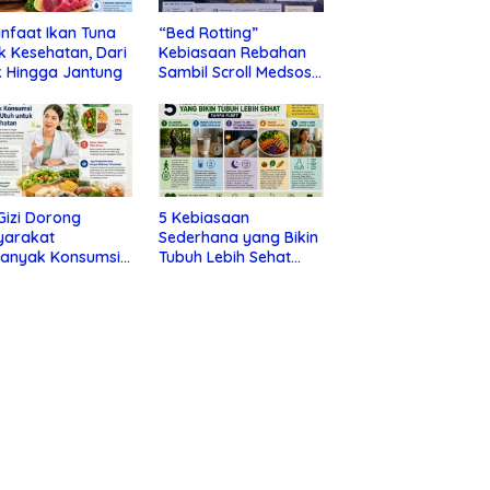
nfaat Ikan Tuna
“Bed Rotting”
k Kesehatan, Dari
Kebiasaan Rebahan
 Hingga Jantung
Sambil Scroll Medsos
yang Ternyata Tanda
Depresi
 Gizi Dorong
5 Kebiasaan
yarakat
Sederhana yang Bikin
banyak Konsumsi
Tubuh Lebih Sehat
nan Utuh untuk
Tanpa Ribet
a Kesehatan