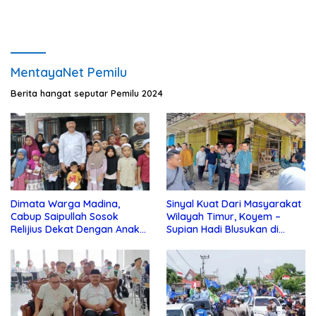
MentayaNet Pemilu
Berita hangat seputar Pemilu 2024
Dimata Warga Madina,
Sinyal Kuat Dari Masyarakat
Cabup Saipullah Sosok
Wilayah Timur, Koyem –
Relijius Dekat Dengan Anak
Supian Hadi Blusukan di
Yatim
Kotim