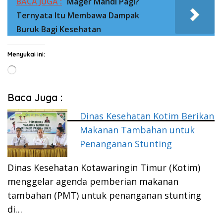
BACA JUGA :
Mager Mandi Pagi?
Ternyata Itu Membawa Dampak
Buruk Bagi Kesehatan
Menyukai ini:
Memuat...
Baca Juga :
Dinas Kesehatan Kotim Berikan
Makanan Tambahan untuk
Penanganan Stunting
Dinas Kesehatan Kotawaringin Timur (Kotim)
menggelar agenda pemberian makanan
tambahan (PMT) untuk penanganan stunting
di…