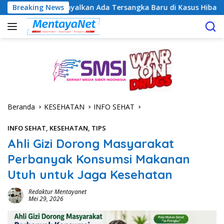
Langsung
 Sinyalkan Ada Tersangka Baru di Kasus Hibah Rp40 Miliar
Breaking News
ke
konten
Beranda
KESEHATAN
INFO SEHAT
INFO SEHAT
,
KESEHATAN
,
TIPS
Ahli Gizi Dorong Masyarakat
Perbanyak Konsumsi Makanan
Utuh untuk Jaga Kesehatan
Redaktur Mentayanet
Mei 29, 2026