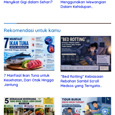
Menyikat Gigi dalam Sehari?
Menggunakan Wewangian
Dalam Kehidupan
Kesehariannya
Rekomendasi untuk kamu
7 Manfaat Ikan Tuna untuk
“Bed Rotting” Kebiasaan
Kesehatan, Dari Otak Hingga
Rebahan Sambil Scroll
Jantung
Medsos yang Ternyata
Tanda Depresi