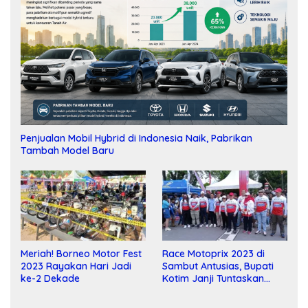
Penjualan Mobil Hybrid di Indonesia Naik, Pabrikan
Tambah Model Baru
Meriah! Borneo Motor Fest
Race Motoprix 2023 di
2023 Rayakan Hari Jadi
Sambut Antusias, Bupati
ke-2 Dekade
Kotim Janji Tuntaskan
Pembangunan Sirkuit