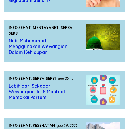
Gigi dalam Sehari?
INFO SEHAT
,
MENTAYANET
,
SERBA-
SERBI
Juni 25, 2025
Nabi Muhammad
Menggunakan Wewangian
Dalam Kehidupan
Kesehariannya
INFO SEHAT
,
SERBA-SERBI
Juni 25,
2025
Lebih dari Sekadar
Wewangian, Ini 8 Manfaat
Memakai Parfum
INFO SEHAT
,
KESEHATAN
Juni 10, 2025