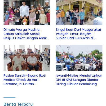
Dimata Warga Madina,
Sinyal Kuat Dari Masyarakat
Cabup Saipullah Sosok
Wilayah Timur, Koyem –
Relijius Dekat Dengan Anak
Supian Hadi Blusukan di
Yatim
Kotim
Paslon Sanidin-Siyono Ikuti
Iswanti-Mistius Mendaftarkan
Medical Check Up Hari
Diri di KPU Seruyan Diantar
Pertama, Ini Urutan
Diiringi Ribuan Pendukung
Pengecekannya
Berita Terbaru