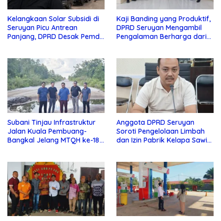
Kelangkaan Solar Subsidi di
Kaji Banding yang Produktif,
Seruyan Picu Antrean
DPRD Seruyan Mengambil
Panjang, DPRD Desak Pemda
Pengalaman Berharga dari
Turun Tangan
Lamandau
Subani Tinjau Infrastruktur
Anggota DPRD Seruyan
Jalan Kuala Pembuang-
Soroti Pengelolaan Limbah
Bangkal Jelang MTQH ke-18
dan Izin Pabrik Kelapa Sawit
Seruyan
PT Jaya Oleo Sejahtera