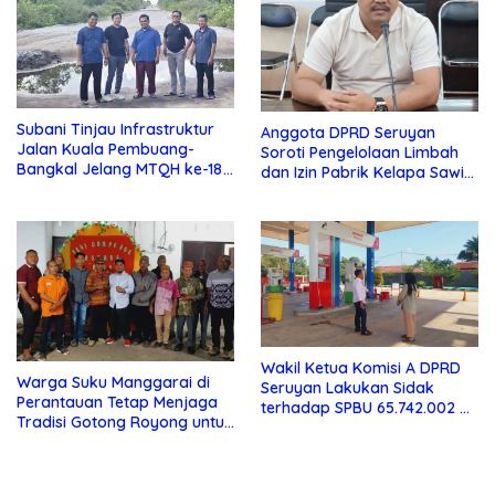
Subani Tinjau Infrastruktur
Anggota DPRD Seruyan
Jalan Kuala Pembuang-
Soroti Pengelolaan Limbah
Bangkal Jelang MTQH ke-18
dan Izin Pabrik Kelapa Sawit
Seruyan
PT Jaya Oleo Sejahtera
Wakil Ketua Komisi A DPRD
Warga Suku Manggarai di
Seruyan Lakukan Sidak
Perantauan Tetap Menjaga
terhadap SPBU 65.742.002 di
Tradisi Gotong Royong untuk
Seruyan Raya
Biaya Pendidikan