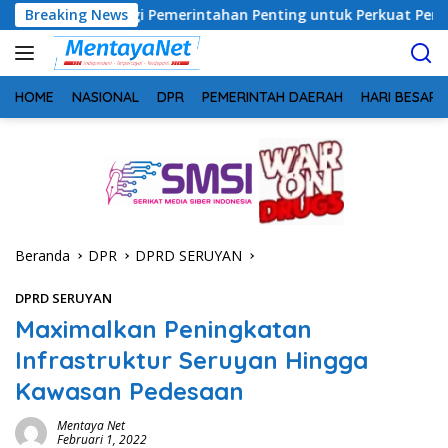
Langsung
 Sinergi Pemerintahan Penting untuk Perkuat Pembangunan Desa
Breaking News
ke
konten
HOME
NASIONAL
DPR
PEMERINTAH DAERAH
HARI BESAR
Beranda
DPR
DPRD SERUYAN
DPRD SERUYAN
Maximalkan Peningkatan
Infrastruktur Seruyan Hingga
Kawasan Pedesaan
Mentaya Net
Februari 1, 2022