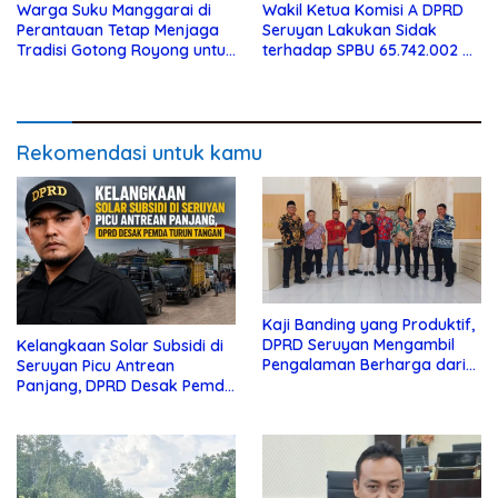
Warga Suku Manggarai di
Wakil Ketua Komisi A DPRD
Perantauan Tetap Menjaga
Seruyan Lakukan Sidak
Tradisi Gotong Royong untuk
terhadap SPBU 65.742.002 di
Biaya Pendidikan
Seruyan Raya
Rekomendasi untuk kamu
Kaji Banding yang Produktif,
DPRD Seruyan Mengambil
Kelangkaan Solar Subsidi di
Pengalaman Berharga dari
Seruyan Picu Antrean
Lamandau
Panjang, DPRD Desak Pemda
Turun Tangan