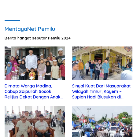
MentayaNet Pemilu
Berita hangat seputar Pemilu 2024
Dimata Warga Madina,
Sinyal Kuat Dari Masyarakat
Cabup Saipullah Sosok
Wilayah Timur, Koyem –
Relijius Dekat Dengan Anak
Supian Hadi Blusukan di
Yatim
Kotim