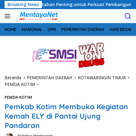
Langsung
emerintahan Penting untuk Perkuat Pembangunan Desa
Breaking News
U
ke
konten
HOME
NASIONAL
DPR
PEMERINTAH DAERAH
HARI BESAR
Beranda
PEMERINTAH DAERAH
KOTAWARINGIN TIMUR
PEMDA KOTIM
PEMDA KOTIM
Pemkab Kotim Membuka Kegiatan
Kemah ELY di Pantai Ujung
Pandaran
Redaktur Mentayanet