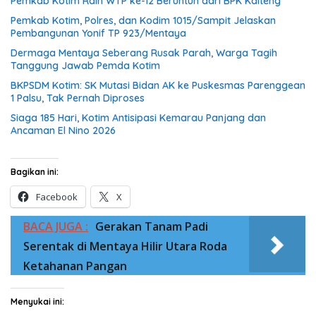
Pemkab Kotim Raih WTP ke-12 Beruntun dari BPK Kalteng
Pemkab Kotim, Polres, dan Kodim 1015/Sampit Jelaskan
Pembangunan Yonif TP 923/Mentaya
Dermaga Mentaya Seberang Rusak Parah, Warga Tagih
Tanggung Jawab Pemda Kotim
BKPSDM Kotim: SK Mutasi Bidan AK ke Puskesmas Parenggean
1 Palsu, Tak Pernah Diproses
Siaga 185 Hari, Kotim Antisipasi Kemarau Panjang dan
Ancaman El Nino 2026
Bagikan ini:
Facebook
X
BACA JUGA :
Gerakan Tanam Padi
Serentak di Mentaya Hilir Utara Roda
Ketahanan Pangan
Menyukai ini: