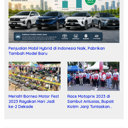
Penjualan Mobil Hybrid di Indonesia Naik, Pabrikan
Tambah Model Baru
Meriah! Borneo Motor Fest
Race Motoprix 2023 di
2023 Rayakan Hari Jadi
Sambut Antusias, Bupati
ke-2 Dekade
Kotim Janji Tuntaskan
Pembangunan Sirkuit