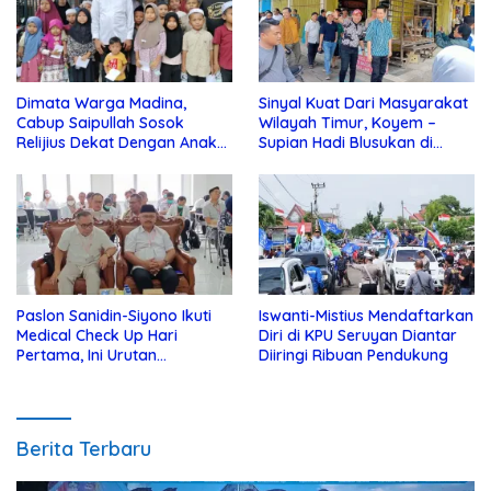
Dimata Warga Madina,
Sinyal Kuat Dari Masyarakat
Cabup Saipullah Sosok
Wilayah Timur, Koyem –
Relijius Dekat Dengan Anak
Supian Hadi Blusukan di
Yatim
Kotim
Paslon Sanidin-Siyono Ikuti
Iswanti-Mistius Mendaftarkan
Medical Check Up Hari
Diri di KPU Seruyan Diantar
Pertama, Ini Urutan
Diiringi Ribuan Pendukung
Pengecekannya
Berita Terbaru