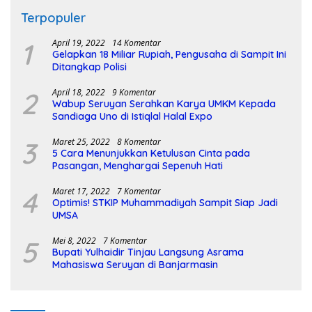
Terpopuler
1
April 19, 2022
14 Komentar
Gelapkan 18 Miliar Rupiah, Pengusaha di Sampit Ini
Ditangkap Polisi
2
April 18, 2022
9 Komentar
Wabup Seruyan Serahkan Karya UMKM Kepada
Sandiaga Uno di Istiqlal Halal Expo
3
Maret 25, 2022
8 Komentar
5 Cara Menunjukkan Ketulusan Cinta pada
Pasangan, Menghargai Sepenuh Hati
4
Maret 17, 2022
7 Komentar
Optimis! STKIP Muhammadiyah Sampit Siap Jadi
UMSA
5
Mei 8, 2022
7 Komentar
Bupati Yulhaidir Tinjau Langsung Asrama
Mahasiswa Seruyan di Banjarmasin