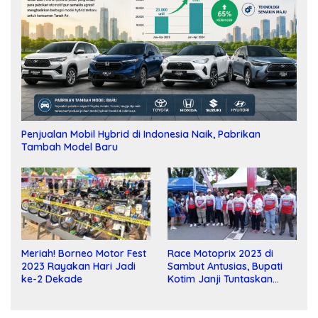
Penjualan Mobil Hybrid di Indonesia Naik, Pabrikan
Tambah Model Baru
Meriah! Borneo Motor Fest
Race Motoprix 2023 di
2023 Rayakan Hari Jadi
Sambut Antusias, Bupati
ke-2 Dekade
Kotim Janji Tuntaskan
Pembangunan Sirkuit