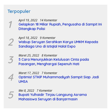
Terpopuler
1
April 19, 2022
14 Komentar
Gelapkan 18 Miliar Rupiah, Pengusaha di Sampit Ini
Ditangkap Polisi
2
April 18, 2022
9 Komentar
Wabup Seruyan Serahkan Karya UMKM Kepada
Sandiaga Uno di Istiqlal Halal Expo
3
Maret 25, 2022
8 Komentar
5 Cara Menunjukkan Ketulusan Cinta pada
Pasangan, Menghargai Sepenuh Hati
4
Maret 17, 2022
7 Komentar
Optimis! STKIP Muhammadiyah Sampit Siap Jadi
UMSA
5
Mei 8, 2022
7 Komentar
Bupati Yulhaidir Tinjau Langsung Asrama
Mahasiswa Seruyan di Banjarmasin