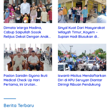
Dimata Warga Madina,
Sinyal Kuat Dari Masyarakat
Cabup Saipullah Sosok
Wilayah Timur, Koyem –
Relijius Dekat Dengan Anak
Supian Hadi Blusukan di
Yatim
Kotim
Paslon Sanidin-Siyono Ikuti
Iswanti-Mistius Mendaftarkan
Medical Check Up Hari
Diri di KPU Seruyan Diantar
Pertama, Ini Urutan
Diiringi Ribuan Pendukung
Pengecekannya
Berita Terbaru