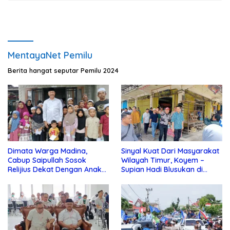
MentayaNet Pemilu
Berita hangat seputar Pemilu 2024
Dimata Warga Madina,
Sinyal Kuat Dari Masyarakat
Cabup Saipullah Sosok
Wilayah Timur, Koyem –
Relijius Dekat Dengan Anak
Supian Hadi Blusukan di
Yatim
Kotim