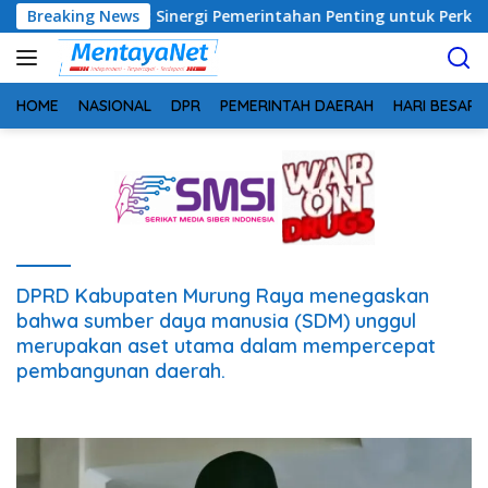
Langsung
g, Safrudin: Sinergi Pemerintahan Penting untuk Perkuat Pem
Breaking News
ke
konten
HOME
NASIONAL
DPR
PEMERINTAH DAERAH
HARI BESAR
DPRD Kabupaten Murung Raya menegaskan
bahwa sumber daya manusia (SDM) unggul
merupakan aset utama dalam mempercepat
pembangunan daerah.