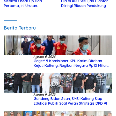
Medical Check Up Hari
Diri di KPU Seruyan Diantar
Pertama, Ini Urutan
Diiringi Ribuan Pendukung
Pengecekannya
Berita Terbaru
Agustus 6, 2026
Geger! 5 Komisioner KPU Kotim Ditahan
Kejati Kalteng, Rugikan Negara Rp10 Miliar
dari Dana Hibah Rp40 Miliar
Agustus 6, 2026
Gandeng Bidan Sean, SMSI Kalteng Siap
Edukasi Publik Soal Peran Strategis DPD RI