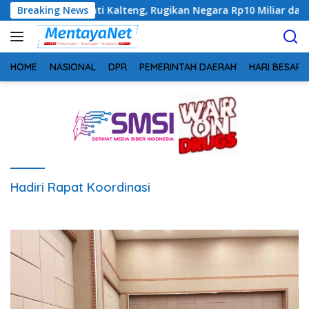
Langsung
tahan Kejati Kalteng, Rugikan Negara Rp10 Miliar dari Dana Hib
Breaking News
ke
konten
HOME
NASIONAL
DPR
PEMERINTAH DAERAH
HARI BESAR
Hadiri Rapat Koordinasi