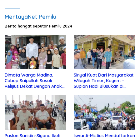
MentayaNet Pemilu
Berita hangat seputar Pemilu 2024
Dimata Warga Madina,
Sinyal Kuat Dari Masyarakat
Cabup Saipullah Sosok
Wilayah Timur, Koyem –
Relijius Dekat Dengan Anak
Supian Hadi Blusukan di
Yatim
Kotim
Paslon Sanidin-Siyono Ikuti
Iswanti-Mistius Mendaftarkan