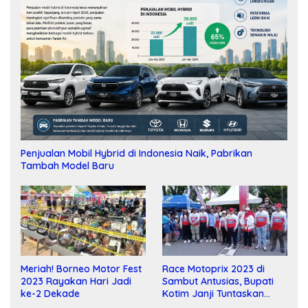
Penjualan Mobil Hybrid di Indonesia Naik, Pabrikan
Tambah Model Baru
Meriah! Borneo Motor Fest
Race Motoprix 2023 di
2023 Rayakan Hari Jadi
Sambut Antusias, Bupati
ke-2 Dekade
Kotim Janji Tuntaskan
Pembangunan Sirkuit