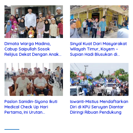
Dimata Warga Madina,
Sinyal Kuat Dari Masyarakat
Cabup Saipullah Sosok
Wilayah Timur, Koyem –
Relijius Dekat Dengan Anak
Supian Hadi Blusukan di
Yatim
Kotim
Paslon Sanidin-Siyono Ikuti
Iswanti-Mistius Mendaftarkan
Medical Check Up Hari
Diri di KPU Seruyan Diantar
Pertama, Ini Urutan
Diiringi Ribuan Pendukung
Pengecekannya