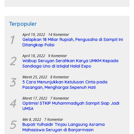
Terpopuler
1
April 19, 2022
14 Komentar
Gelapkan 18 Miliar Rupiah, Pengusaha di Sampit Ini
Ditangkap Polisi
2
April 18, 2022
9 Komentar
Wabup Seruyan Serahkan Karya UMKM Kepada
Sandiaga Uno di Istiqlal Halal Expo
3
Maret 25, 2022
8 Komentar
5 Cara Menunjukkan Ketulusan Cinta pada
Pasangan, Menghargai Sepenuh Hati
4
Maret 17, 2022
7 Komentar
Optimis! STKIP Muhammadiyah Sampit Siap Jadi
UMSA
5
Mei 8, 2022
7 Komentar
Bupati Yulhaidir Tinjau Langsung Asrama
Mahasiswa Seruyan di Banjarmasin