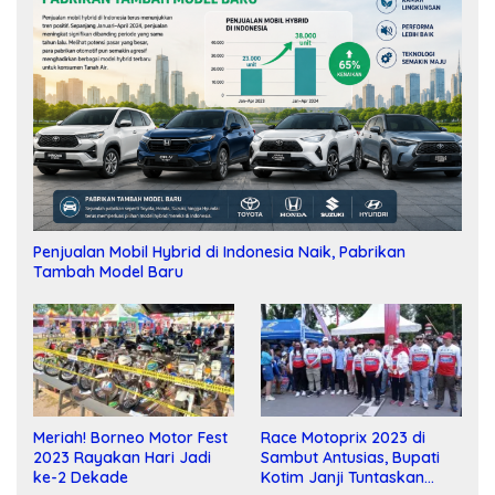
Penjualan Mobil Hybrid di Indonesia Naik, Pabrikan
Tambah Model Baru
Meriah! Borneo Motor Fest
Race Motoprix 2023 di
2023 Rayakan Hari Jadi
Sambut Antusias, Bupati
ke-2 Dekade
Kotim Janji Tuntaskan