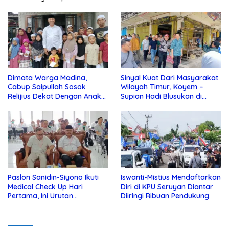
Dimata Warga Madina,
Sinyal Kuat Dari Masyarakat
Cabup Saipullah Sosok
Wilayah Timur, Koyem –
Relijius Dekat Dengan Anak
Supian Hadi Blusukan di
Yatim
Kotim
Paslon Sanidin-Siyono Ikuti
Iswanti-Mistius Mendaftarkan
Medical Check Up Hari
Diri di KPU Seruyan Diantar
Pertama, Ini Urutan
Diiringi Ribuan Pendukung
Pengecekannya