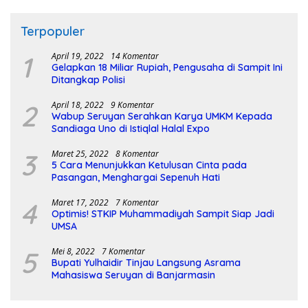
Terpopuler
1
April 19, 2022
14 Komentar
Gelapkan 18 Miliar Rupiah, Pengusaha di Sampit Ini
Ditangkap Polisi
2
April 18, 2022
9 Komentar
Wabup Seruyan Serahkan Karya UMKM Kepada
Sandiaga Uno di Istiqlal Halal Expo
3
Maret 25, 2022
8 Komentar
5 Cara Menunjukkan Ketulusan Cinta pada
Pasangan, Menghargai Sepenuh Hati
4
Maret 17, 2022
7 Komentar
Optimis! STKIP Muhammadiyah Sampit Siap Jadi
UMSA
5
Mei 8, 2022
7 Komentar
Bupati Yulhaidir Tinjau Langsung Asrama
Mahasiswa Seruyan di Banjarmasin