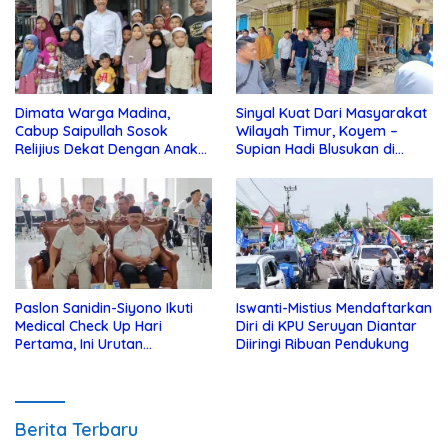
Dimata Warga Madina,
Sinyal Kuat Dari Masyarakat
Cabup Saipullah Sosok
Wilayah Timur, Koyem –
Relijius Dekat Dengan Anak
Supian Hadi Blusukan di
Yatim
Kotim
Paslon Sanidin-Siyono Ikuti
Iswanti-Mistius Mendaftarkan
Medical Check Up Hari
Diri di KPU Seruyan Diantar
Pertama, Ini Urutan
Diiringi Ribuan Pendukung
Pengecekannya
Berita Terbaru