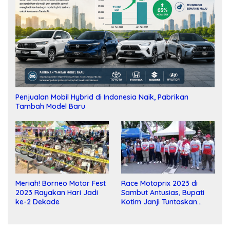
Penjualan Mobil Hybrid di Indonesia Naik, Pabrikan
Tambah Model Baru
Meriah! Borneo Motor Fest
Race Motoprix 2023 di
2023 Rayakan Hari Jadi
Sambut Antusias, Bupati
ke-2 Dekade
Kotim Janji Tuntaskan
Pembangunan Sirkuit