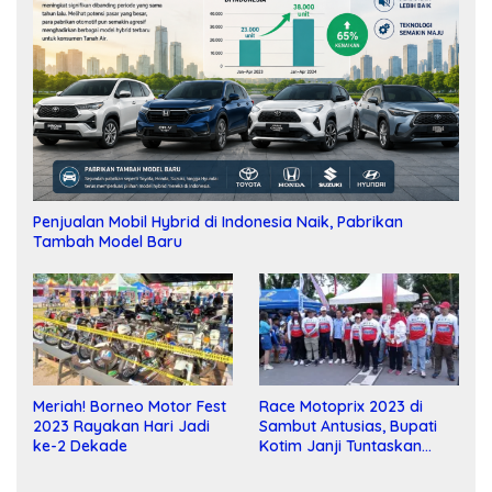
Penjualan Mobil Hybrid di Indonesia Naik, Pabrikan
Tambah Model Baru
Meriah! Borneo Motor Fest
Race Motoprix 2023 di
2023 Rayakan Hari Jadi
Sambut Antusias, Bupati
ke-2 Dekade
Kotim Janji Tuntaskan
Pembangunan Sirkuit