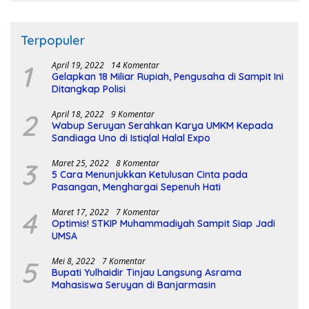
Terpopuler
1
April 19, 2022
14 Komentar
Gelapkan 18 Miliar Rupiah, Pengusaha di Sampit Ini
Ditangkap Polisi
2
April 18, 2022
9 Komentar
Wabup Seruyan Serahkan Karya UMKM Kepada
Sandiaga Uno di Istiqlal Halal Expo
3
Maret 25, 2022
8 Komentar
5 Cara Menunjukkan Ketulusan Cinta pada
Pasangan, Menghargai Sepenuh Hati
4
Maret 17, 2022
7 Komentar
Optimis! STKIP Muhammadiyah Sampit Siap Jadi
UMSA
5
Mei 8, 2022
7 Komentar
Bupati Yulhaidir Tinjau Langsung Asrama
Mahasiswa Seruyan di Banjarmasin