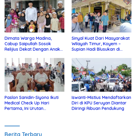
Dimata Warga Madina,
Sinyal Kuat Dari Masyarakat
Cabup Saipullah Sosok
Wilayah Timur, Koyem –
Relijius Dekat Dengan Anak
Supian Hadi Blusukan di
Yatim
Kotim
Paslon Sanidin-Siyono Ikuti
Iswanti-Mistius Mendaftarkan
Medical Check Up Hari
Diri di KPU Seruyan Diantar
Pertama, Ini Urutan
Diiringi Ribuan Pendukung
Pengecekannya
Berita Terbaru