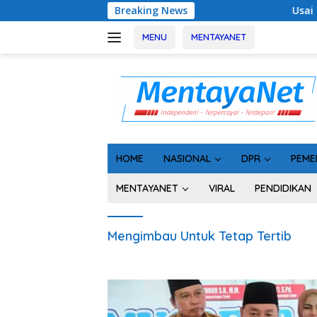
Langsung
Breaking News
Usai Tahan 5 Komis
ke
konten
MENU
MENTAYANET
HOME
NASIONAL
DPR
PEME
MENTAYANET
VIRAL
PENDIDIKAN
Mengimbau Untuk Tetap Tertib