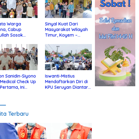
ata Warga
Sinyal Kuat Dari
ina, Cabup
Masyarakat Wilayah
ullah Sosok
Timur, Koyem –
jius Dekat Dengan
Supian Hadi Blusukan
 Yatim
di Kotim
on Sanidin-Siyono
Iswanti-Mistius
i Medical Check Up
Mendaftarkan Diri di
 Pertama, Ini
KPU Seruyan Diantar
an
Diiringi Ribuan
gecekannya
Pendukung
ita Terbaru