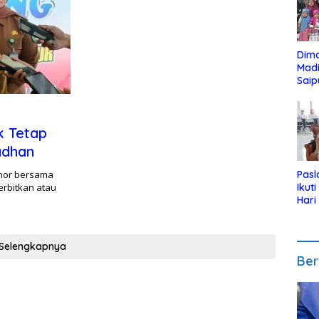
Dim
Mad
Saip
Reli
Anak
k Tetap
adhan
nnor bersama
Pasl
rbitkan atau
Ikut
Hari
Urut
Pen
Selengkapnya
Ber