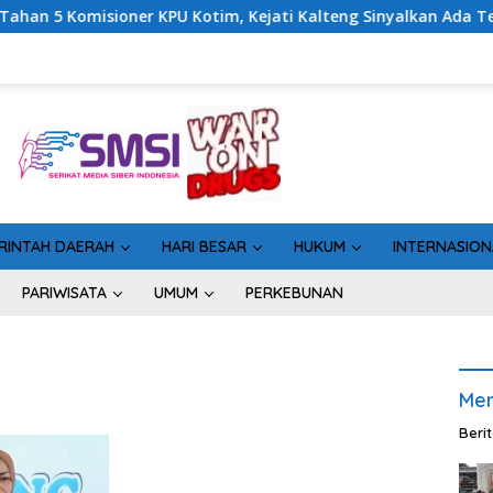
ioner KPU Kotim, Kejati Kalteng Sinyalkan Ada Tersangka Baru 
RINTAH DAERAH
HARI BESAR
HUKUM
INTERNASION
PARIWISATA
UMUM
PERKEBUNAN
Men
Beri