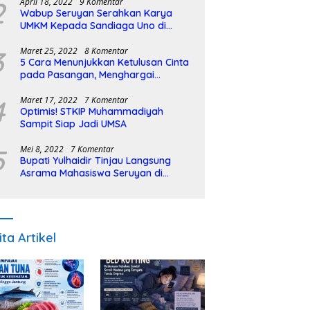
2
April 18, 2022
9 Komentar
Wabup Seruyan Serahkan Karya
UMKM Kepada Sandiaga Uno di
Istiqlal Halal Expo
3
Maret 25, 2022
8 Komentar
5 Cara Menunjukkan Ketulusan Cinta
pada Pasangan, Menghargai
Sepenuh Hati
4
Maret 17, 2022
7 Komentar
Optimis! STKIP Muhammadiyah
Sampit Siap Jadi UMSA
5
Mei 8, 2022
7 Komentar
Bupati Yulhaidir Tinjau Langsung
Asrama Mahasiswa Seruyan di
Banjarmasin
ita Artikel