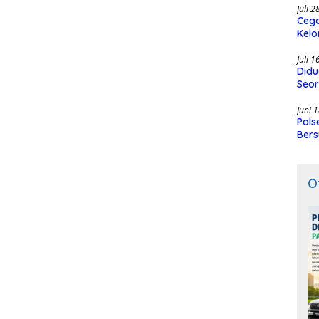
Juli 
Cega
Kelo
SMK
Juli 
Didu
Seor
Juni 
Pols
Bers
O