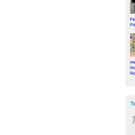
Pe
Pa
Me
Mo
Ra
ke
T
1