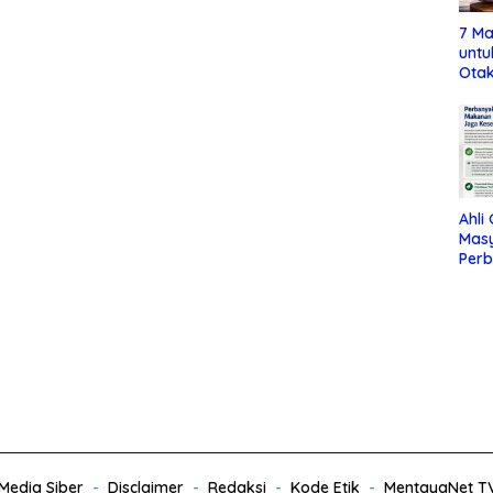
7 Ma
untu
Otak
Ahli
Mas
Per
Maka
Jag
edia Siber
Disclaimer
Redaksi
Kode Etik
MentayaNet T