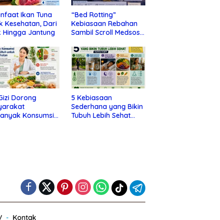
nfaat Ikan Tuna
“Bed Rotting”
k Kesehatan, Dari
Kebiasaan Rebahan
 Hingga Jantung
Sambil Scroll Medsos
yang Ternyata Tanda
Depresi
 Gizi Dorong
5 Kebiasaan
yarakat
Sederhana yang Bikin
banyak Konsumsi
Tubuh Lebih Sehat
nan Utuh untuk
Tanpa Ribet
a Kesehatan
V
Kontak