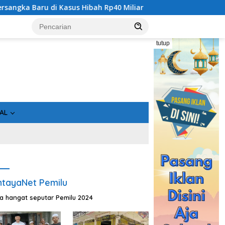
di Kasus Hibah Rp40 Miliar
Bukan Sekadar Asin, Ikan O
tutup
AL
tayaNet Pemilu
ta hangat seputar Pemilu 2024