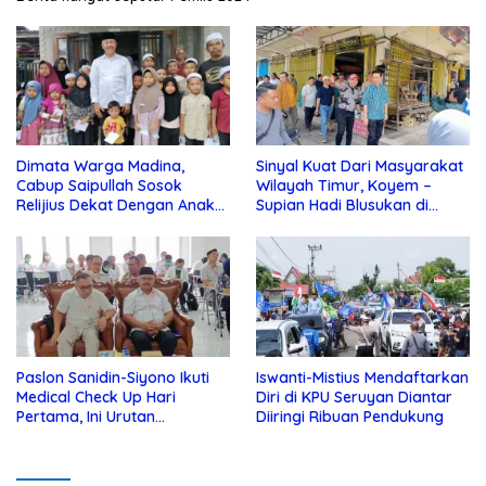
Dimata Warga Madina,
Sinyal Kuat Dari Masyarakat
Cabup Saipullah Sosok
Wilayah Timur, Koyem –
Relijius Dekat Dengan Anak
Supian Hadi Blusukan di
Yatim
Kotim
Paslon Sanidin-Siyono Ikuti
Iswanti-Mistius Mendaftarkan
Medical Check Up Hari
Diri di KPU Seruyan Diantar
Pertama, Ini Urutan
Diiringi Ribuan Pendukung
Pengecekannya