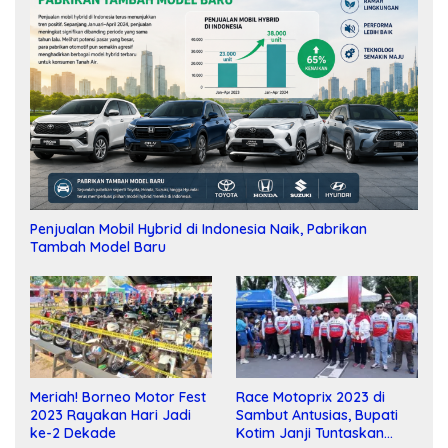
Penjualan Mobil Hybrid di Indonesia Naik, Pabrikan
Tambah Model Baru
Meriah! Borneo Motor Fest
Race Motoprix 2023 di
2023 Rayakan Hari Jadi
Sambut Antusias, Bupati
ke-2 Dekade
Kotim Janji Tuntaskan