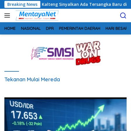
Langsung
tim, Kejati Kalteng Sinyalkan Ada Tersangka Baru di Kasus Hib
Breaking News
ke
konten
HOME
NASIONAL
DPR
PEMERINTAH DAERAH
HARI BESAR
Tekanan Mulai Mereda