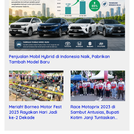
Penjualan Mobil Hybrid di Indonesia Naik, Pabrikan
Tambah Model Baru
Meriah! Borneo Motor Fest
Race Motoprix 2023 di
2023 Rayakan Hari Jadi
Sambut Antusias, Bupati
ke-2 Dekade
Kotim Janji Tuntaskan
Pembangunan Sirkuit