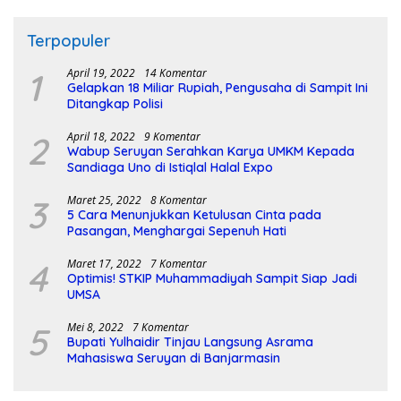
Terpopuler
1
April 19, 2022
14 Komentar
Gelapkan 18 Miliar Rupiah, Pengusaha di Sampit Ini
Ditangkap Polisi
2
April 18, 2022
9 Komentar
Wabup Seruyan Serahkan Karya UMKM Kepada
Sandiaga Uno di Istiqlal Halal Expo
3
Maret 25, 2022
8 Komentar
5 Cara Menunjukkan Ketulusan Cinta pada
Pasangan, Menghargai Sepenuh Hati
4
Maret 17, 2022
7 Komentar
Optimis! STKIP Muhammadiyah Sampit Siap Jadi
UMSA
5
Mei 8, 2022
7 Komentar
Bupati Yulhaidir Tinjau Langsung Asrama
Mahasiswa Seruyan di Banjarmasin