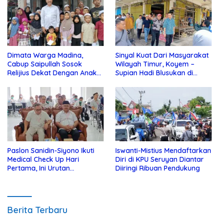
Dimata Warga Madina,
Sinyal Kuat Dari Masyarakat
Cabup Saipullah Sosok
Wilayah Timur, Koyem –
Relijius Dekat Dengan Anak
Supian Hadi Blusukan di
Yatim
Kotim
Paslon Sanidin-Siyono Ikuti
Iswanti-Mistius Mendaftarkan
Medical Check Up Hari
Diri di KPU Seruyan Diantar
Pertama, Ini Urutan
Diiringi Ribuan Pendukung
Pengecekannya
Berita Terbaru