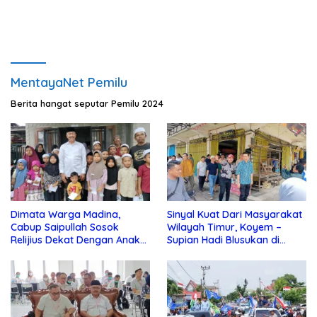
MentayaNet Pemilu
Berita hangat seputar Pemilu 2024
Dimata Warga Madina,
Sinyal Kuat Dari Masyarakat
Cabup Saipullah Sosok
Wilayah Timur, Koyem –
Relijius Dekat Dengan Anak
Supian Hadi Blusukan di
Yatim
Kotim