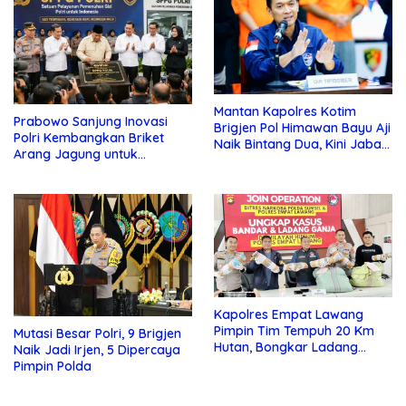
Mantan Kapolres Kotim
Prabowo Sanjung Inovasi
Brigjen Pol Himawan Bayu Aji
Polri Kembangkan Briket
Naik Bintang Dua, Kini Jabat
Arang Jagung untuk
Kapolda Sultra
Ketahanan Pangan
Kapolres Empat Lawang
Pimpin Tim Tempuh 20 Km
Mutasi Besar Polri, 9 Brigjen
Hutan, Bongkar Ladang
Naik Jadi Irjen, 5 Dipercaya
Ganja 3 Hektare dan Sita 220
Pimpin Polda
Kg