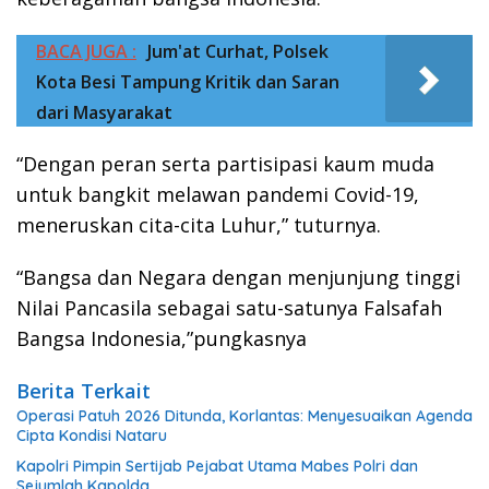
BACA JUGA :
Jum'at Curhat, Polsek
Kota Besi Tampung Kritik dan Saran
dari Masyarakat
“Dengan peran serta partisipasi kaum muda
untuk bangkit melawan pandemi Covid-19,
meneruskan cita-cita Luhur,” tuturnya.
“Bangsa dan Negara dengan menjunjung tinggi
Nilai Pancasila sebagai satu-satunya Falsafah
Bangsa Indonesia,”pungkasnya
Berita Terkait
Operasi Patuh 2026 Ditunda, Korlantas: Menyesuaikan Agenda
Cipta Kondisi Nataru
Kapolri Pimpin Sertijab Pejabat Utama Mabes Polri dan
Sejumlah Kapolda