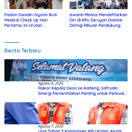
Paslon Sanidin-Siyono Ikuti
Iswanti-Mistius Mendaftarkan
Medical Check Up Hari
Diri di KPU Seruyan Diantar
Pertama, Ini Urutan
Diiringi Ribuan Pendukung
Pengecekannya
Berita Terbaru
Agustus 8, 2026
Rakor Kepala Desa se-Kalteng, Safrudin:
Sinergi Pemerintahan Penting untuk Perkuat
Pembangunan Desa
Agustus 7, 2026
Usai Tahan 5 Komisioner KPU Kotim, Kejati