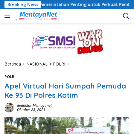
Langsung
ergi Pemerintahan Penting untuk Perkuat Pembangunan Desa
Breaking News
ke
konten
Beranda
NASIONAL
POLRI
POLRI
Apel Virtual Hari Sumpah Pemuda
Ke 93 Di Polres Kotim
Redaktur Mentayanet
Oktober 28, 2021