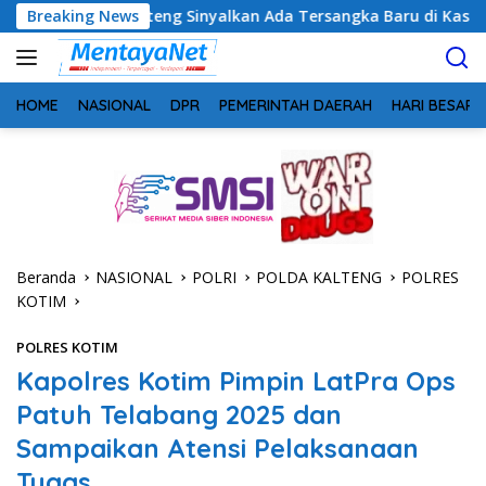
Langsung
alteng Sinyalkan Ada Tersangka Baru di Kasus Hibah Rp40 Milia
Breaking News
ke
konten
HOME
NASIONAL
DPR
PEMERINTAH DAERAH
HARI BESAR
Beranda
NASIONAL
POLRI
POLDA KALTENG
POLRES
KOTIM
POLRES KOTIM
Kapolres Kotim Pimpin LatPra Ops
Patuh Telabang 2025 dan
Sampaikan Atensi Pelaksanaan
Tugas