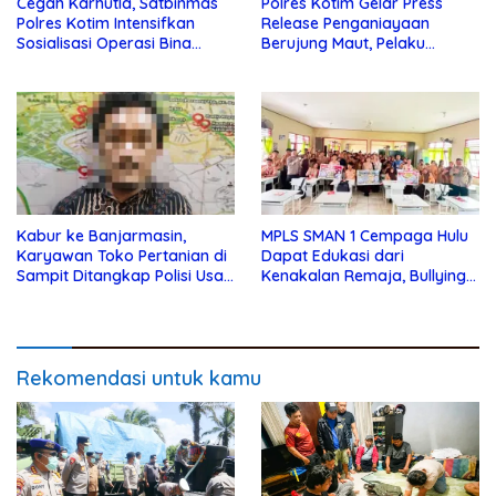
Cegah Karhutla, Satbinmas
Polres Kotim Gelar Press
Polres Kotim Intensifkan
Release Penganiayaan
Sosialisasi Operasi Bina
Berujung Maut, Pelaku
Karuna Telabang 2026
Ditangkap di Desa Telaga
Kabur ke Banjarmasin,
MPLS SMAN 1 Cempaga Hulu
Karyawan Toko Pertanian di
Dapat Edukasi dari
Sampit Ditangkap Polisi Usai
Kenakalan Remaja, Bullying
Gondol Uang dan Motor Bos
dan Lainnya dari Polsek
Cempaga
Rekomendasi untuk kamu