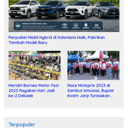
Penjualan Mobil Hybrid di Indonesia Naik, Pabrikan
Tambah Model Baru
Meriah! Borneo Motor Fest
Race Motoprix 2023 di
2023 Rayakan Hari Jadi
Sambut Antusias, Bupati
ke-2 Dekade
Kotim Janji Tuntaskan
Pembangunan Sirkuit
Terpopuler