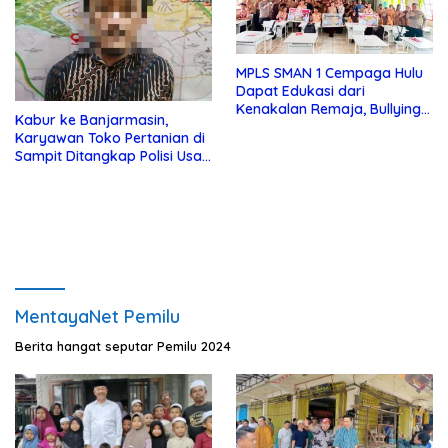
MPLS SMAN 1 Cempaga Hulu
Dapat Edukasi dari
Kenakalan Remaja, Bullying
Kabur ke Banjarmasin,
dan Lainnya dari Polsek
Karyawan Toko Pertanian di
Cempaga
Sampit Ditangkap Polisi Usai
Gondol Uang dan Motor Bos
MentayaNet Pemilu
Berita hangat seputar Pemilu 2024