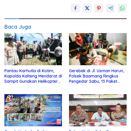
Baca Juga
Pantau Karhutla di Kotim,
Gerebek di Jl. Usman Harun,
Kapolda Kalteng Mendarat di
Polsek Baamang Ringkus
Sampit Gunakan Helikopter
Pengedar Sabu, 13 Paket
Polisi
Disita