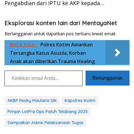
Pengabdian dari IPTU ke AKP kepada…
Eksplorasi konten lain dari MentayaNet
Berlangganan untuk dapatkan pos terbaru lewat email.
BACA JUGA :
Polres Kotim Amankan
Tersangka Kasus Asusila, Korban
Anak akan diberikan Trauma Healing
Ketikkan email Anda...
Berlangganan
AKBP Resky Maulana SIK
Kapolres Kotim
Pimpin LatPra Ops Patuh Telabang 2025
Sampaikan Atensi Pelaksanaan Tugas