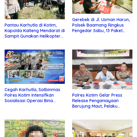
Gerebek di Jl. Usman Harun,
Pantau Karhutla di Kotim,
Polsek Baamang Ringkus
Kapolda Kalteng Mendarat di
Pengedar Sabu, 13 Paket
Sampit Gunakan Helikopter
Disita
Polisi
Cegah Karhutla, Satbinmas
Polres Kotim Intensifkan
Polres Kotim Gelar Press
Sosialisasi Operasi Bina
Release Penganiayaan
Karuna Telabang 2026
Berujung Maut, Pelaku
Ditangkap di Desa Telaga