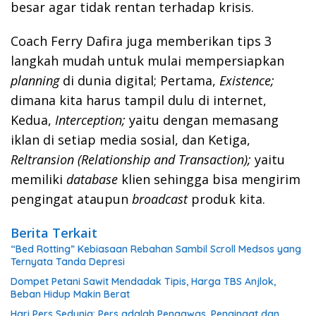
besar agar tidak rentan terhadap krisis.
Coach Ferry Dafira juga memberikan tips 3
langkah mudah untuk mulai mempersiapkan
planning
di dunia digital; Pertama,
Existence;
dimana kita harus tampil dulu di internet,
Kedua,
Interception;
yaitu dengan memasang
iklan di setiap media sosial, dan Ketiga,
Reltransion (Relationship and Transaction);
yaitu
memiliki
database
klien sehingga bisa mengirim
pengingat ataupun
broadcast
produk kita.
Berita Terkait
“Bed Rotting” Kebiasaan Rebahan Sambil Scroll Medsos yang
Ternyata Tanda Depresi
Dompet Petani Sawit Mendadak Tipis, Harga TBS Anjlok,
Beban Hidup Makin Berat
Hari Pers Sedunia: Pers adalah Pengawas, Pengingat dan