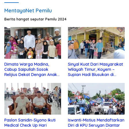
MentayaNet Pemilu
Berita hangat seputar Pemilu 2024
Dimata Warga Madina,
Sinyal Kuat Dari Masyarakat
Cabup Saipullah Sosok
Wilayah Timur, Koyem –
Relijius Dekat Dengan Anak
Supian Hadi Blusukan di
Yatim
Kotim
Paslon Sanidin-Siyono Ikuti
Iswanti-Mistius Mendaftarkan
Medical Check Up Hari
Diri di KPU Seruyan Diantar