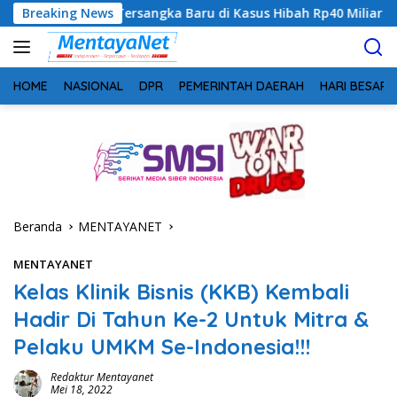
Langsung
 Tersangka Baru di Kasus Hibah Rp40 Miliar
Breaking News
Geger! 5 Ko
ke
konten
HOME
NASIONAL
DPR
PEMERINTAH DAERAH
HARI BESAR
Beranda
MENTAYANET
MENTAYANET
Kelas Klinik Bisnis (KKB) Kembali
Hadir Di Tahun Ke-2 Untuk Mitra &
Pelaku UMKM Se-Indonesia!!!
Redaktur Mentayanet
Mei 18, 2022