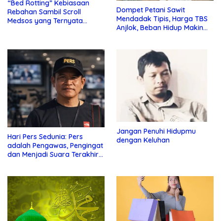
“Bed Rotting” Kebiasaan
Dompet Petani Sawit
Rebahan Sambil Scroll
Mendadak Tipis, Harga TBS
Medsos yang Ternyata
Anjlok, Beban Hidup Makin
Tanda Depresi
Berat
Jangan Penuhi Hidupmu
Hari Pers Sedunia: Pers
dengan Keluhan
adalah Pengawas, Pengingat
dan Menjadi Suara Terakhir
bagi Warga yang Merasa
Tidak Didengar