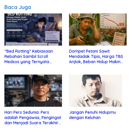
Baca Juga
“Bed Rotting” Kebiasaan
Dompet Petani Sawit
Rebahan Sambil Scroll
Mendadak Tipis, Harga TBS
Medsos yang Ternyata
Anjlok, Beban Hidup Makin
Tanda Depresi
Berat
Hari Pers Sedunia: Pers
Jangan Penuhi Hidupmu
adalah Pengawas, Pengingat
dengan Keluhan
dan Menjadi Suara Terakhir
bagi Warga yang Merasa