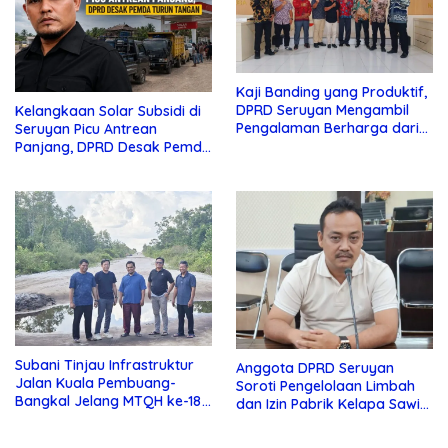
Kaji Banding yang Produktif,
DPRD Seruyan Mengambil
Kelangkaan Solar Subsidi di
Pengalaman Berharga dari
Seruyan Picu Antrean
Lamandau
Panjang, DPRD Desak Pemda
Turun Tangan
Subani Tinjau Infrastruktur
Anggota DPRD Seruyan
Jalan Kuala Pembuang-
Soroti Pengelolaan Limbah
Bangkal Jelang MTQH ke-18
dan Izin Pabrik Kelapa Sawit
Seruyan
PT Jaya Oleo Sejahtera