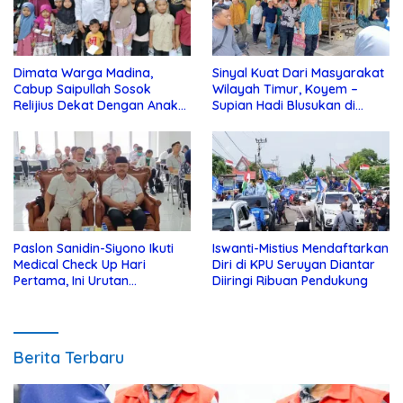
Dimata Warga Madina,
Sinyal Kuat Dari Masyarakat
Cabup Saipullah Sosok
Wilayah Timur, Koyem –
Relijius Dekat Dengan Anak
Supian Hadi Blusukan di
Yatim
Kotim
Paslon Sanidin-Siyono Ikuti
Iswanti-Mistius Mendaftarkan
Medical Check Up Hari
Diri di KPU Seruyan Diantar
Pertama, Ini Urutan
Diiringi Ribuan Pendukung
Pengecekannya
Berita Terbaru