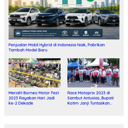
Penjualan Mobil Hybrid di Indonesia Naik, Pabrikan
Tambah Model Baru
Meriah! Borneo Motor Fest
Race Motoprix 2023 di
2023 Rayakan Hari Jadi
Sambut Antusias, Bupati
ke-2 Dekade
Kotim Janji Tuntaskan
Pembangunan Sirkuit