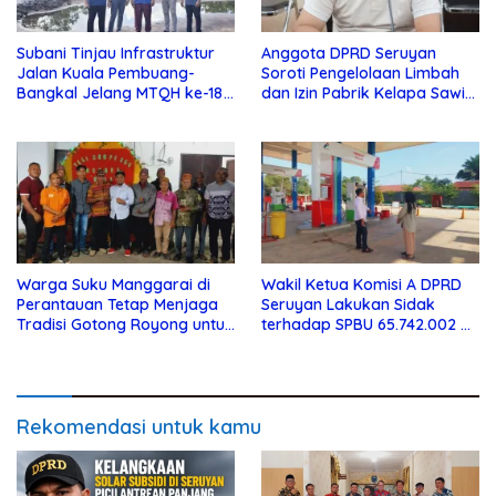
Subani Tinjau Infrastruktur
Anggota DPRD Seruyan
Jalan Kuala Pembuang-
Soroti Pengelolaan Limbah
Bangkal Jelang MTQH ke-18
dan Izin Pabrik Kelapa Sawit
Seruyan
PT Jaya Oleo Sejahtera
Warga Suku Manggarai di
Wakil Ketua Komisi A DPRD
Perantauan Tetap Menjaga
Seruyan Lakukan Sidak
Tradisi Gotong Royong untuk
terhadap SPBU 65.742.002 di
Biaya Pendidikan
Seruyan Raya
Rekomendasi untuk kamu