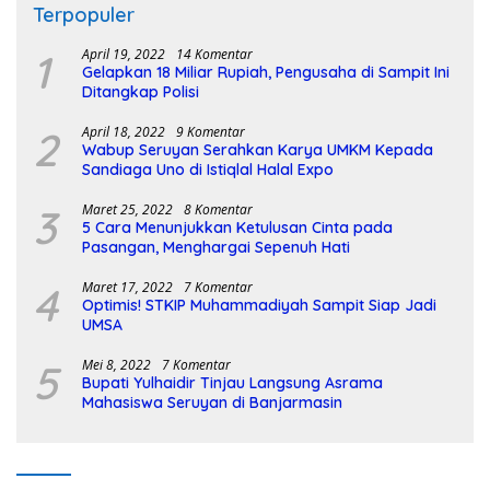
Terpopuler
1
April 19, 2022
14 Komentar
Gelapkan 18 Miliar Rupiah, Pengusaha di Sampit Ini
Ditangkap Polisi
2
April 18, 2022
9 Komentar
Wabup Seruyan Serahkan Karya UMKM Kepada
Sandiaga Uno di Istiqlal Halal Expo
3
Maret 25, 2022
8 Komentar
5 Cara Menunjukkan Ketulusan Cinta pada
Pasangan, Menghargai Sepenuh Hati
4
Maret 17, 2022
7 Komentar
Optimis! STKIP Muhammadiyah Sampit Siap Jadi
UMSA
5
Mei 8, 2022
7 Komentar
Bupati Yulhaidir Tinjau Langsung Asrama
Mahasiswa Seruyan di Banjarmasin