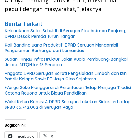
Artinya memang harus kreatif, inovatif dan
peduli dengan masyarakat,” jelasnya.
Berita Terkait
Kelangkaan Solar Subsidi di Seruyan Picu Antrean Panjang,
DPRD Desak Pemda Turun Tangan
Kaji Banding yang Produktif, DPRD Seruyan Mengambil
Pengalaman Berharga dari Lamandau
Subani Tinjau Infrastruktur Jalan Kuala Pembuang-Bangkal
Jelang MTQH ke-18 Seruyan
Anggota DPRD Seruyan Soroti Pengelolaan Limbah dan Izin
Pabrik Kelapa Sawit PT Jaya Oleo Sejahtera
Warga Suku Manggarai di Perantauan Tetap Menjaga Tradisi
Gotong Royong untuk Biaya Pendidikan
Wakil Ketua Komisi A DPRD Seruyan Lakukan Sidak terhadap
SPBU 65.742.002 di Seruyan Raya
Bagikan ini:
Facebook
X