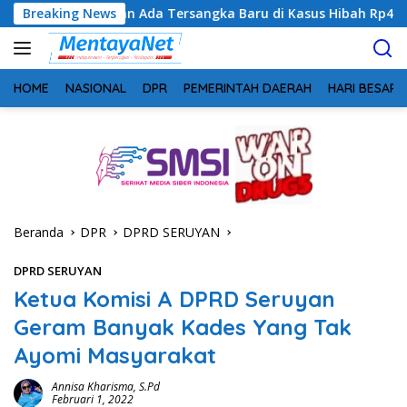
Langsung
kan Ada Tersangka Baru di Kasus Hibah Rp40 Miliar
Breaking News
Geg
ke
konten
HOME
NASIONAL
DPR
PEMERINTAH DAERAH
HARI BESAR
Beranda
DPR
DPRD SERUYAN
DPRD SERUYAN
Ketua Komisi A DPRD Seruyan
Geram Banyak Kades Yang Tak
Ayomi Masyarakat
Annisa Kharisma, S.Pd
Februari 1, 2022