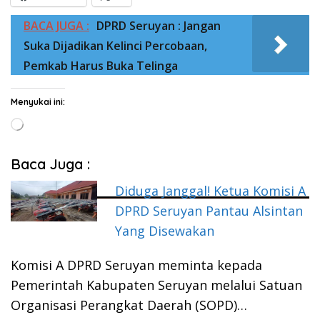
BACA JUGA :
DPRD Seruyan : Jangan
Suka Dijadikan Kelinci Percobaan,
Pemkab Harus Buka Telinga
Menyukai ini:
Memuat...
Baca Juga :
Diduga Janggal! Ketua Komisi A
DPRD Seruyan Pantau Alsintan
Yang Disewakan
Komisi A DPRD Seruyan meminta kepada
Pemerintah Kabupaten Seruyan melalui Satuan
Organisasi Perangkat Daerah (SOPD)…