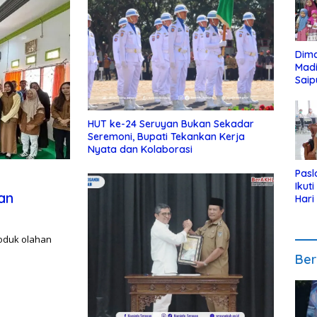
Dim
Mad
Saip
Reli
Anak
HUT ke-24 Seruyan Bukan Sekadar
Seremoni, Bupati Tekankan Kerja
Nyata dan Kolaborasi
Pasl
Ikut
an
Hari
Urut
Pen
oduk olahan
Ber