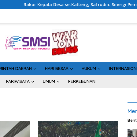
Kepala Desa se-Kalteng, Safrudin: Sinergi Pemerintahan Pent
RINTAH DAERAH
HARI BESAR
HUKUM
INTERNASION
PARIWISATA
UMUM
PERKEBUNAN
Men
Beri