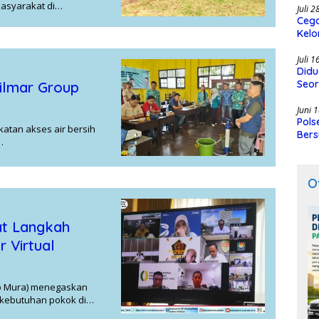
masyarakat di…
Juli 
Cega
Kelo
SMK
Juli 
Didu
Seor
ilmar Group
Juni 
Pols
atan akses air bersih
Bers
…
O
t Langkah
r Virtual
b Mura) menegaskan
 kebutuhan pokok di…