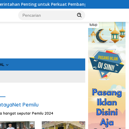
ing untuk Perkuat Pembangunan Desa
Usai Tahan 5 Komi
tutup
AL
tayaNet Pemilu
ta hangat seputar Pemilu 2024