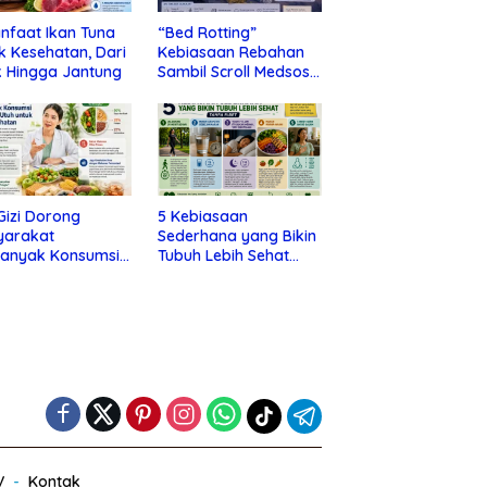
nfaat Ikan Tuna
“Bed Rotting”
k Kesehatan, Dari
Kebiasaan Rebahan
 Hingga Jantung
Sambil Scroll Medsos
yang Ternyata Tanda
Depresi
 Gizi Dorong
5 Kebiasaan
yarakat
Sederhana yang Bikin
banyak Konsumsi
Tubuh Lebih Sehat
nan Utuh untuk
Tanpa Ribet
a Kesehatan
V
Kontak