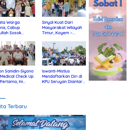
ata Warga
Sinyal Kuat Dari
ina, Cabup
Masyarakat Wilayah
ullah Sosok
Timur, Koyem –
jius Dekat Dengan
Supian Hadi Blusukan
 Yatim
di Kotim
on Sanidin-Siyono
Iswanti-Mistius
i Medical Check Up
Mendaftarkan Diri di
 Pertama, Ini
KPU Seruyan Diantar
an
Diiringi Ribuan
gecekannya
Pendukung
ita Terbaru