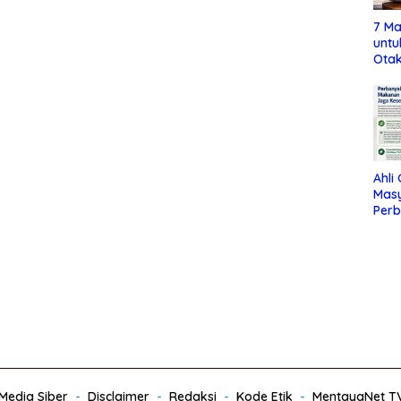
7 Ma
untu
Otak
Ahli
Mas
Per
Maka
Jag
edia Siber
Disclaimer
Redaksi
Kode Etik
MentayaNet T