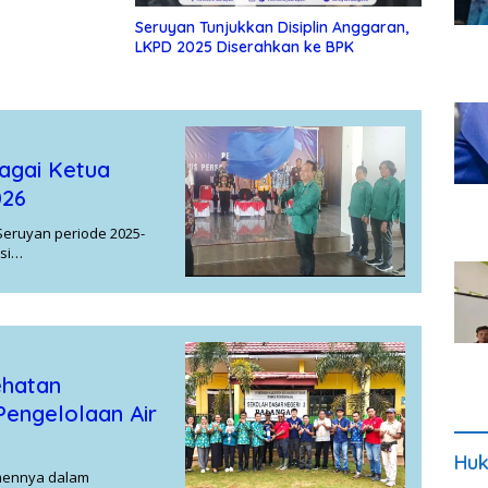
Seruyan Tunjukkan Disiplin Anggaran,
LKPD 2025 Diserahkan ke BPK
bagai Ketua
026
 Seruyan periode 2025-
nsi…
ehatan
engelolaan Air
Huk
mennya dalam