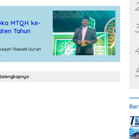
uka MTQH ke-
aten Tahun
qah Tilawatil Qur’an
…
Selengkapnya
Ber