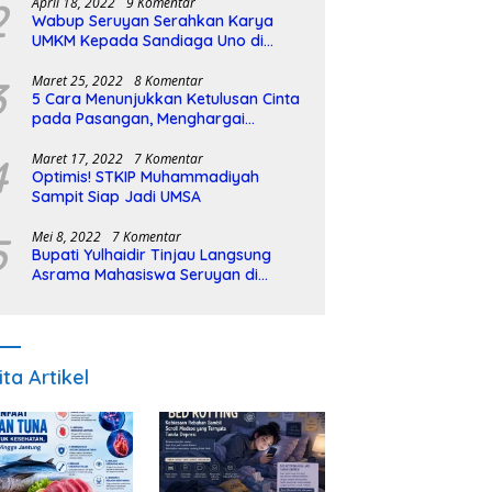
2
April 18, 2022
9 Komentar
Wabup Seruyan Serahkan Karya
UMKM Kepada Sandiaga Uno di
Istiqlal Halal Expo
3
Maret 25, 2022
8 Komentar
5 Cara Menunjukkan Ketulusan Cinta
pada Pasangan, Menghargai
Sepenuh Hati
4
Maret 17, 2022
7 Komentar
Optimis! STKIP Muhammadiyah
Sampit Siap Jadi UMSA
5
Mei 8, 2022
7 Komentar
Bupati Yulhaidir Tinjau Langsung
Asrama Mahasiswa Seruyan di
Banjarmasin
ita Artikel