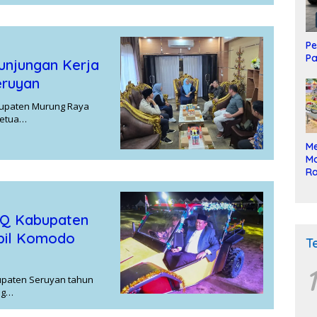
Pe
Pa
njungan Kerja
eruyan
bupaten Murung Raya
Ketua…
Me
Mo
Ra
ke
SQ Kabupaten
obil Komodo
T
1
upaten Seruyan tahun
ng…