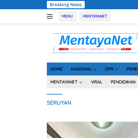
Langsung
Breaking News
Rakor 
ke
konten
MENU
MENTAYANET
HOME
NASIONAL
DPR
PEME
MENTAYANET
VIRAL
PENDIDIKAN
SERUYAN