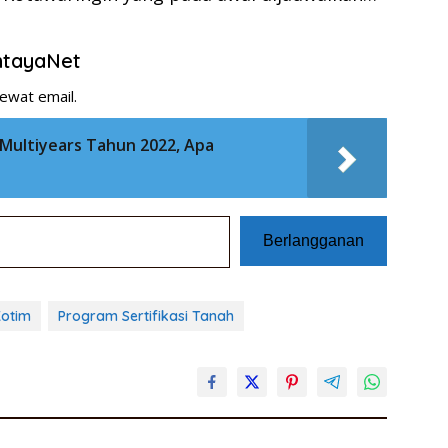
entayaNet
ewat email.
 Multiyears Tahun 2022, Apa
Berlangganan
otim
Program Sertifikasi Tanah