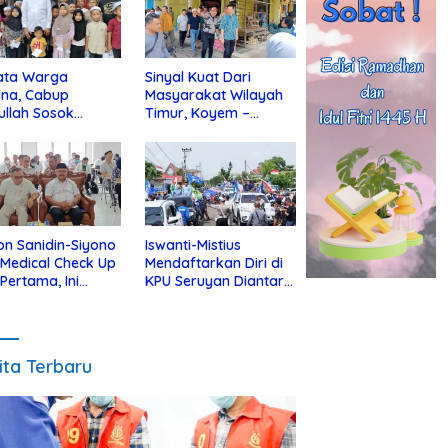
ata Warga
Sinyal Kuat Dari
ina, Cabup
Masyarakat Wilayah
ullah Sosok
Timur, Koyem –
jius Dekat Dengan
Supian Hadi Blusukan
 Yatim
di Kotim
on Sanidin-Siyono
Iswanti-Mistius
i Medical Check Up
Mendaftarkan Diri di
 Pertama, Ini
KPU Seruyan Diantar
an
Diiringi Ribuan
gecekannya
Pendukung
ita Terbaru