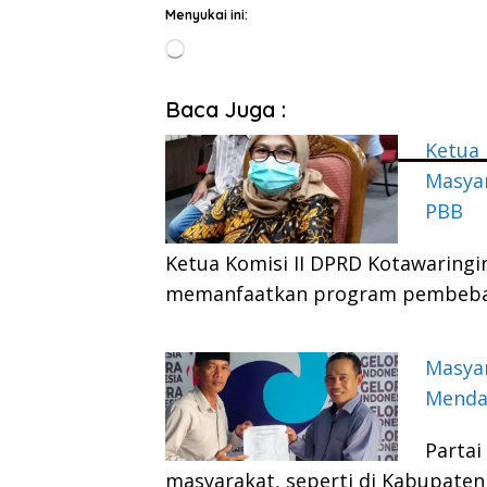
Menyukai ini:
Memuat...
Baca Juga :
Ketua 
Masya
PBB
Ketua Komisi II DPRD Kotawaring
memanfaatkan program pembeba
Masyar
Menda
Partai
masyarakat, seperti di Kabupaten