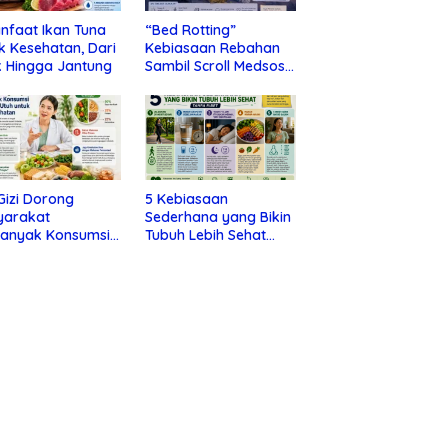
nfaat Ikan Tuna
“Bed Rotting”
k Kesehatan, Dari
Kebiasaan Rebahan
 Hingga Jantung
Sambil Scroll Medsos
yang Ternyata Tanda
Depresi
 Gizi Dorong
5 Kebiasaan
yarakat
Sederhana yang Bikin
banyak Konsumsi
Tubuh Lebih Sehat
nan Utuh untuk
Tanpa Ribet
a Kesehatan