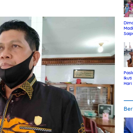
Dim
Mad
Saip
Reli
Anak
Pasl
Ikut
Hari
Urut
Pen
Ber