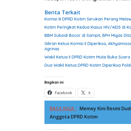
Berita Terkait
Komisi III DPRD Kotim Serukan Perang Mel
Kotim Peringkat Kedua Kasus HIV/AIDS di Ka
BBM Subsidi Bocor di Sampit, BPH Migas Dita
Giliran Ketua Komisi II Diperiksa, Akhyann
Agrinas
Wakil Ketua II DPRD Kotim Mulai Buka Suar
Dua Wakil Ketua DPRD Kotim Diperiksa Pold
Bagikan ini:
Facebook
X
BACA JUGA :
Memey Kini Resmi Dud
Anggota DPRD Kotim