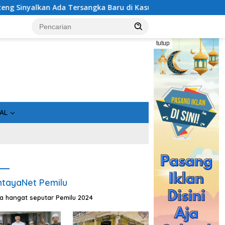
Baru di Kasus Hibah Rp40 Miliar
Bukan Sekadar Asin, I
tutup
AL
tayaNet Pemilu
ta hangat seputar Pemilu 2024