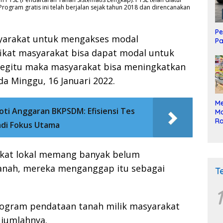
 Program gratis ini telah berjalan sejak tahun 2018 dan direncanakan
Pe
asyarakat untuk mengakses modal
Pa
ikat masyarakat bisa dapat modal untuk
begitu maka masyarakat bisa meningkatkan
 Minggu, 16 Januari 2022.
Me
ti Anggaran BKPSDM: Efisiensi Tes
Mo
Ra
di Fokus Utama
ke
kat lokal memang banyak belum
anah, mereka menganggap itu sebagai
T
1
program pendataan tanah milik masyarakat
 jumlahnya.