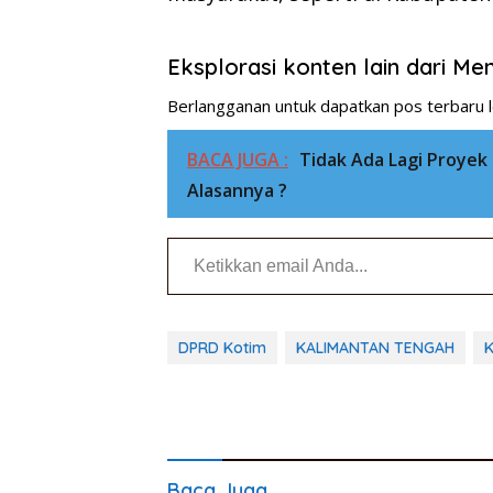
Eksplorasi konten lain dari M
Berlangganan untuk dapatkan pos terbaru l
BACA JUGA :
Tidak Ada Lagi Proyek
Alasannya ?
Ketikkan email Anda...
DPRD Kotim
KALIMANTAN TENGAH
K
Baca Juga