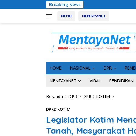
Langsung
Breaking News
Usai Tahan 5 
ke
konten
MENU
MENTAYANET
HOME
NASIONAL
DPR
PEME
MENTAYANET
VIRAL
PENDIDIKAN
Beranda
DPR
DPRD KOTIM
DPRD KOTIM
Legislator Kotim Men
Tanah, Masyarakat Ha