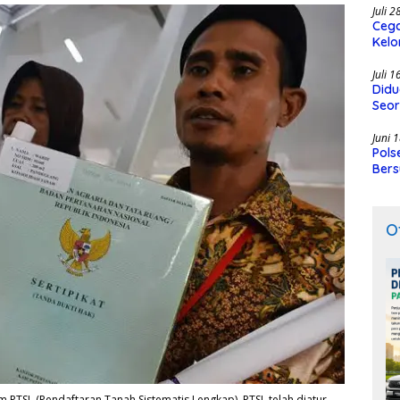
Juli 
Cega
Kelo
SMK
Juli 
Didu
Seor
Juni 
Pols
Bers
O
PTSL (Pendaftaran Tanah Sistematis Lengkap). PTSL telah diatur