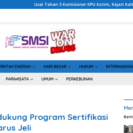
Komisioner KPU Kotim, Kejati Kalteng Sinyalkan Ada Tersangka 
RINTAH DAERAH
HARI BESAR
HUKUM
INTERNASION
PARIWISATA
UMUM
PERKEBUNAN
Men
dukung Program Sertifikasi
Beri
rus Jeli