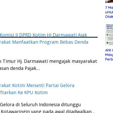
7 Ma
untu
Otak
Komisi II DPRD Kotim Hj Darmawati Ajak
rakat Manfaatkan Program Bebas Denda
Ahli
Mas
Per
in Timur Hj. Darmawati mengajak masyarakat
Maka
san denda Pajak…
Jag
akat Kotim Menanti Partai Gelora
ftarkan Ke KPU Kotim
 Gelora di Seluruh Indonesia ditunggu
 Kotawaringin yang pada awal dijadwalkan…