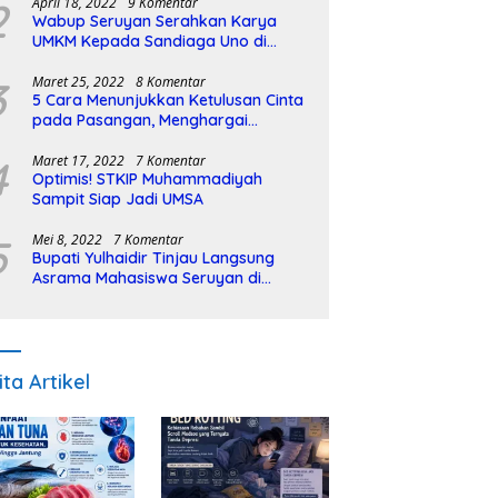
2
April 18, 2022
9 Komentar
Wabup Seruyan Serahkan Karya
UMKM Kepada Sandiaga Uno di
Istiqlal Halal Expo
3
Maret 25, 2022
8 Komentar
5 Cara Menunjukkan Ketulusan Cinta
pada Pasangan, Menghargai
Sepenuh Hati
4
Maret 17, 2022
7 Komentar
Optimis! STKIP Muhammadiyah
Sampit Siap Jadi UMSA
5
Mei 8, 2022
7 Komentar
Bupati Yulhaidir Tinjau Langsung
Asrama Mahasiswa Seruyan di
Banjarmasin
ita Artikel