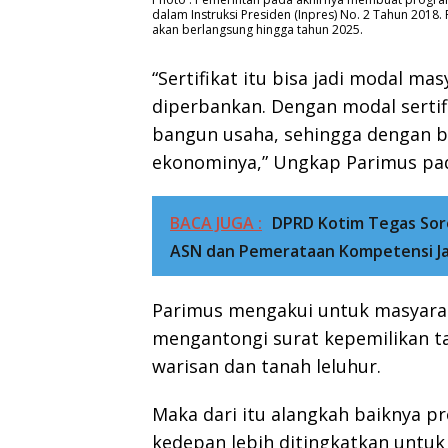
dalam Instruksi Presiden (Inpres) No. 2 Tahun 2018.
akan berlangsung hingga tahun 2025.
“Sertifikat itu bisa jadi modal m
diperbankan. Dengan modal sertif
bangun usaha, sehingga dengan 
ekonominya,” Ungkap Parimus pada
BACA JUGA :
DPRD Kotim Tegas Soro
ASN dan Pemerataan Kompetensi Ja
Parimus mengakui untuk masyara
mengantongi surat kepemilikan t
warisan dan tanah leluhur.
Maka dari itu alangkah baiknya 
kedepan lebih ditingkatkan untuk