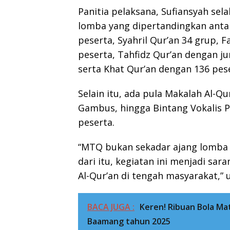
Panitia pelaksana, Sufiansyah s
lomba yang dipertandingkan antar
peserta, Syahril Qur’an 34 grup, F
peserta, Tahfidz Qur’an dengan j
serta Khat Qur’an dengan 136 pes
Selain itu, ada pula Makalah Al-Qur
Gambus, hingga Bintang Vokalis P
peserta.
“MTQ bukan sekadar ajang lomba
dari itu, kegiatan ini menjadi sar
Al-Qur’an di tengah masyarakat,” 
BACA JUGA :
Keren! Ribuan Bola M
Baamang tahun 2025