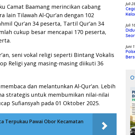
Juli 
elaku Camat Baamang merincikan cabang
Cega
a lain Tilawah Al-Qur’an dengan 102
Kelo
SMK
ahmil Qur’an 34 peserta, Tartil Qur’an 34
Juli 
Didu
umlah cukup besar mencapai 170 peserta,
Seor
erta.
Juni 
Pols
’an, seni vokal religi seperti Bintang Vokalis
Bers
op Religi yang masing-masing diikuti 36
O
 membaca dan melantunkan Al-Qur’an. Lebih
ana strategis untuk membumikan nilai-nilai
ucap Sufiansyah pada 01 Oktober 2025.
ata Terpukau Pawai Obor Kecamatan