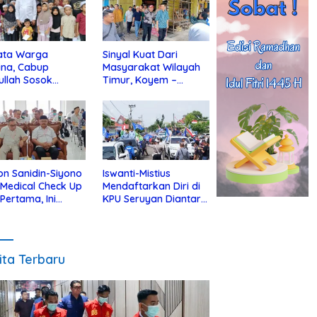
ata Warga
Sinyal Kuat Dari
ina, Cabup
Masyarakat Wilayah
ullah Sosok
Timur, Koyem –
jius Dekat Dengan
Supian Hadi Blusukan
 Yatim
di Kotim
on Sanidin-Siyono
Iswanti-Mistius
i Medical Check Up
Mendaftarkan Diri di
 Pertama, Ini
KPU Seruyan Diantar
an
Diiringi Ribuan
gecekannya
Pendukung
ita Terbaru