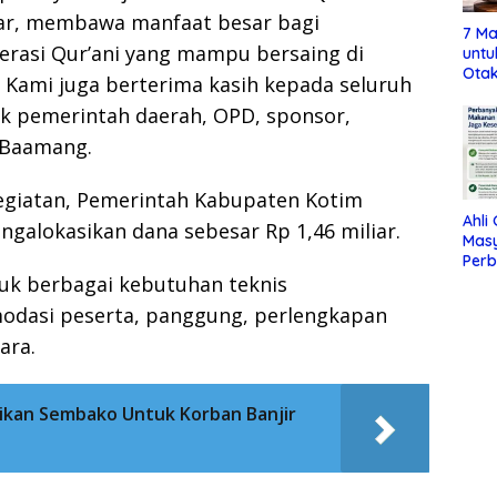
ncar, membawa manfaat besar bagi
7 Ma
erasi Qur’ani yang mampu bersaing di
untu
Otak
. Kami juga berterima kasih kepada seluruh
k pemerintah daerah, OPD, sponsor,
 Baamang.
giatan, Pemerintah Kabupaten Kotim
Ahli
ngalokasikan dana sebesar Rp 1,46 miliar.
Mas
Per
uk berbagai kebutuhan teknis
Maka
Jag
modasi peserta, panggung, perlengkapan
ara.
kan Sembako Untuk Korban Banjir