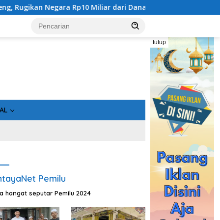
iar dari Dana Hibah Rp40 Miliar
Gandeng Bidan Sean, SM
tutup
AL
tayaNet Pemilu
ta hangat seputar Pemilu 2024