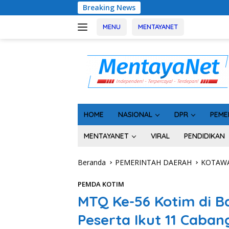
Langsung
Breaking News
Geger! 5 Komisio
ke
konten
MENU
MENTAYANET
HOME
NASIONAL
DPR
PEME
MENTAYANET
VIRAL
PENDIDIKAN
Beranda
PEMERINTAH DAERAH
KOTAWA
PEMDA KOTIM
MTQ Ke-56 Kotim di B
Peserta Ikut 11 Caba