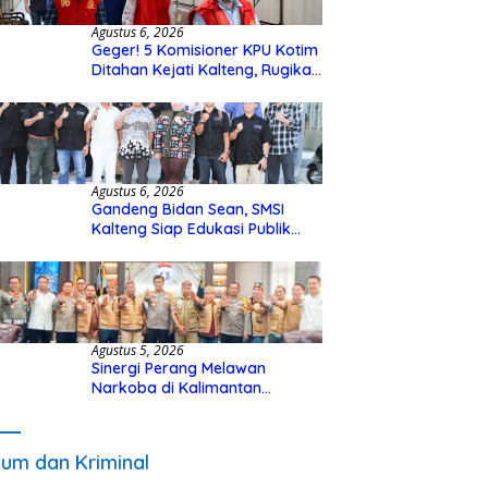
Agustus 6, 2026
Geger! 5 Komisioner KPU Kotim
Ditahan Kejati Kalteng, Rugikan
Negara Rp10 Miliar dari Dana
Hibah Rp40 Miliar
Agustus 6, 2026
Gandeng Bidan Sean, SMSI
Kalteng Siap Edukasi Publik
Soal Peran Strategis DPD RI
Agustus 5, 2026
Sinergi Perang Melawan
Narkoba di Kalimantan
Tengah, GDAN dan Kapolda
Kalteng Siapkan Deklarasi
Akbar
um dan Kriminal