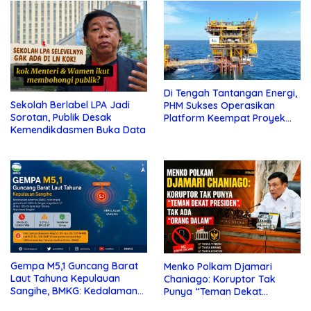
Di Tengah Tantangan Energi,
Sekolah Berlabel LPA Jadi
PHM Sukses Operasikan
Sorotan, Publik Desak
Platform Keempat Proyek
Kemendikdasmen Buka Data
Sisi Nubi
Gempa M5,1 Guncang Barat
Menko Polkam Djamari
Laut Tahuna Kepulauan
Chaniago: Koruptor Tak
Sangihe, BMKG: Kedalaman
Punya “Teman Dekat
10 Km
Presiden”, Tak Ada “Orang