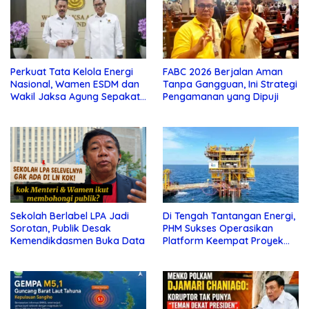
Perkuat Tata Kelola Energi
FABC 2026 Berjalan Aman
Nasional, Wamen ESDM dan
Tanpa Gangguan, Ini Strategi
Wakil Jaksa Agung Sepakat
Pengamanan yang Dipuji
Perketat Pengawalan Hukum
Sekolah Berlabel LPA Jadi
Di Tengah Tantangan Energi,
Sorotan, Publik Desak
PHM Sukses Operasikan
Kemendikdasmen Buka Data
Platform Keempat Proyek
Sisi Nubi