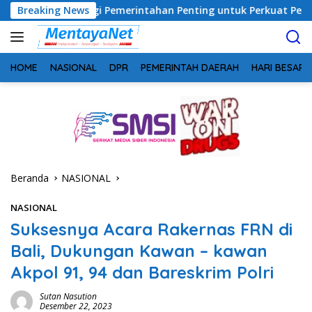
Langsung
 Sinergi Pemerintahan Penting untuk Perkuat Pembangunan Des
Breaking News
ke
konten
HOME
NASIONAL
DPR
PEMERINTAH DAERAH
HARI BESAR
Beranda
NASIONAL
NASIONAL
Suksesnya Acara Rakernas FRN di
Bali, Dukungan Kawan – kawan
Akpol 91, 94 dan Bareskrim Polri
Sutan Nasution
Desember 22, 2023