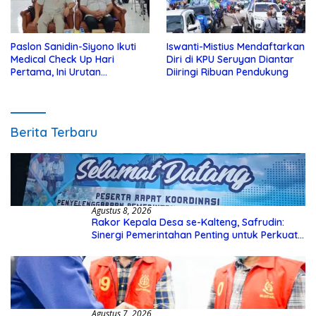
Paslon Sanidin-Siyono Ikuti
Iswanti-Mistius Mendaftarkan
Medical Check Up Hari
Diri di KPU Seruyan Diantar
Pertama, Ini Urutan
Diiringi Ribuan Pendukung
Pengecekannya
Berita Terbaru
Agustus 8, 2026
Rakor Kepala Desa se-Kalteng, Safrudin:
Sinergi Pemerintahan Penting untuk Perkuat
Pembangunan Desa
Agustus 7, 2026