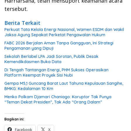
Harriarsana, telah mensuport keamanan acara
tersebut.
Berita Terkait
Perkuat Tata Kelola Energi Nasional, Wamen ESDM dan Wakil
Jaksa Agung Sepakat Perketat Pengawalan Hukum
FABC 2026 Berjalan Aman Tanpa Gangguan, Ini Strategi
Pengamanan yang Dipuji
Sekolah Berlabel LPA Jadi Sorotan, Publik Desak
Kemendikdasmen Buka Data
Di Tengah Tantangan Energi, PHM Sukses Operasikan
Platform Keempat Proyek Sisi Nubi
Gempa M5,1 Guncang Barat Laut Tahuna Kepulauan Sangihe,
BMKG: Kedalaman 10 Km
Menko Polkam Djamari Chaniago: Koruptor Tak Punya
“Teman Dekat Presiden”, Tak Ada “Orang Dalam”
Bagikan ini:
Facebook
X