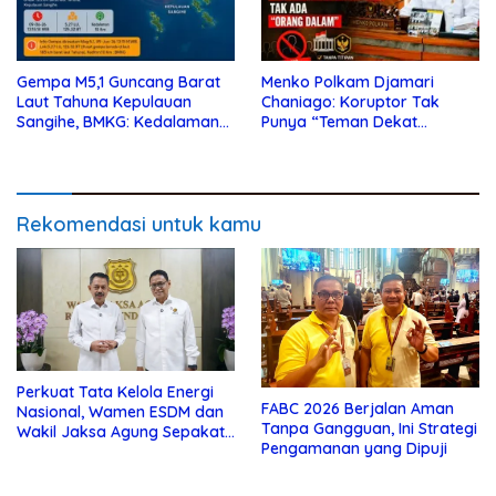
Gempa M5,1 Guncang Barat
Menko Polkam Djamari
Laut Tahuna Kepulauan
Chaniago: Koruptor Tak
Sangihe, BMKG: Kedalaman
Punya “Teman Dekat
10 Km
Presiden”, Tak Ada “Orang
Dalam”
Rekomendasi untuk kamu
Perkuat Tata Kelola Energi
FABC 2026 Berjalan Aman
Nasional, Wamen ESDM dan
Tanpa Gangguan, Ini Strategi
Wakil Jaksa Agung Sepakat
Pengamanan yang Dipuji
Perketat Pengawalan Hukum