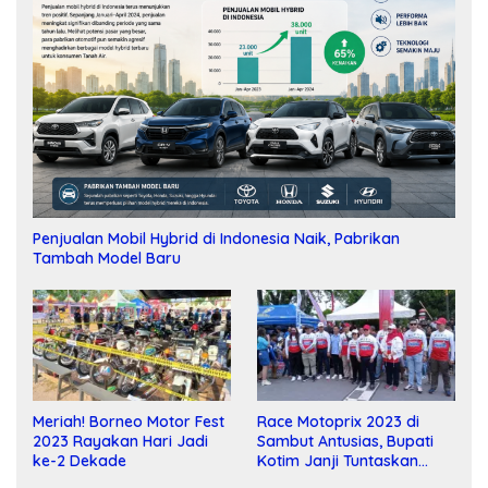
Penjualan Mobil Hybrid di Indonesia Naik, Pabrikan
Tambah Model Baru
Meriah! Borneo Motor Fest
Race Motoprix 2023 di
2023 Rayakan Hari Jadi
Sambut Antusias, Bupati
ke-2 Dekade
Kotim Janji Tuntaskan
Pembangunan Sirkuit