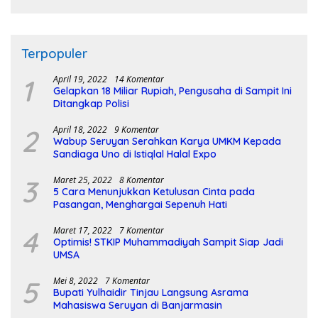
Terpopuler
1
April 19, 2022
14 Komentar
Gelapkan 18 Miliar Rupiah, Pengusaha di Sampit Ini
Ditangkap Polisi
2
April 18, 2022
9 Komentar
Wabup Seruyan Serahkan Karya UMKM Kepada
Sandiaga Uno di Istiqlal Halal Expo
3
Maret 25, 2022
8 Komentar
5 Cara Menunjukkan Ketulusan Cinta pada
Pasangan, Menghargai Sepenuh Hati
4
Maret 17, 2022
7 Komentar
Optimis! STKIP Muhammadiyah Sampit Siap Jadi
UMSA
5
Mei 8, 2022
7 Komentar
Bupati Yulhaidir Tinjau Langsung Asrama
Mahasiswa Seruyan di Banjarmasin