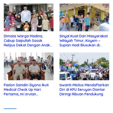
Dimata Warga Madina,
Sinyal Kuat Dari Masyarakat
Cabup Saipullah Sosok
Wilayah Timur, Koyem –
Relijius Dekat Dengan Anak
Supian Hadi Blusukan di
Yatim
Kotim
Paslon Sanidin-Siyono Ikuti
Iswanti-Mistius Mendaftarkan
Medical Check Up Hari
Diri di KPU Seruyan Diantar
Pertama, Ini Urutan
Diiringi Ribuan Pendukung
Pengecekannya