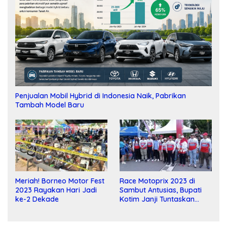
Penjualan Mobil Hybrid di Indonesia Naik, Pabrikan
Tambah Model Baru
Meriah! Borneo Motor Fest
Race Motoprix 2023 di
2023 Rayakan Hari Jadi
Sambut Antusias, Bupati
ke-2 Dekade
Kotim Janji Tuntaskan
Pembangunan Sirkuit