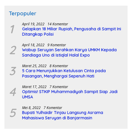
Terpopuler
1
April 19, 2022
14 Komentar
Gelapkan 18 Miliar Rupiah, Pengusaha di Sampit Ini
Ditangkap Polisi
2
April 18, 2022
9 Komentar
Wabup Seruyan Serahkan Karya UMKM Kepada
Sandiaga Uno di Istiqlal Halal Expo
3
Maret 25, 2022
8 Komentar
5 Cara Menunjukkan Ketulusan Cinta pada
Pasangan, Menghargai Sepenuh Hati
4
Maret 17, 2022
7 Komentar
Optimis! STKIP Muhammadiyah Sampit Siap Jadi
UMSA
5
Mei 8, 2022
7 Komentar
Bupati Yulhaidir Tinjau Langsung Asrama
Mahasiswa Seruyan di Banjarmasin