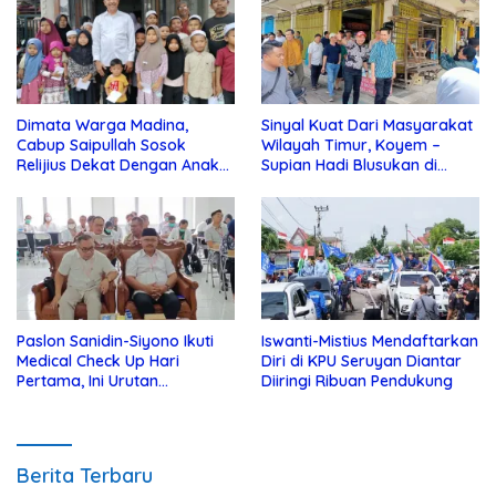
Dimata Warga Madina,
Sinyal Kuat Dari Masyarakat
Cabup Saipullah Sosok
Wilayah Timur, Koyem –
Relijius Dekat Dengan Anak
Supian Hadi Blusukan di
Yatim
Kotim
Paslon Sanidin-Siyono Ikuti
Iswanti-Mistius Mendaftarkan
Medical Check Up Hari
Diri di KPU Seruyan Diantar
Pertama, Ini Urutan
Diiringi Ribuan Pendukung
Pengecekannya
Berita Terbaru