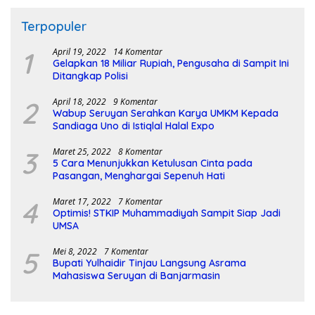
Terpopuler
1
April 19, 2022
14 Komentar
Gelapkan 18 Miliar Rupiah, Pengusaha di Sampit Ini
Ditangkap Polisi
2
April 18, 2022
9 Komentar
Wabup Seruyan Serahkan Karya UMKM Kepada
Sandiaga Uno di Istiqlal Halal Expo
3
Maret 25, 2022
8 Komentar
5 Cara Menunjukkan Ketulusan Cinta pada
Pasangan, Menghargai Sepenuh Hati
4
Maret 17, 2022
7 Komentar
Optimis! STKIP Muhammadiyah Sampit Siap Jadi
UMSA
5
Mei 8, 2022
7 Komentar
Bupati Yulhaidir Tinjau Langsung Asrama
Mahasiswa Seruyan di Banjarmasin