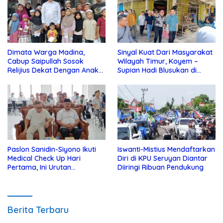
Dimata Warga Madina,
Sinyal Kuat Dari Masyarakat
Cabup Saipullah Sosok
Wilayah Timur, Koyem –
Relijius Dekat Dengan Anak
Supian Hadi Blusukan di
Yatim
Kotim
Paslon Sanidin-Siyono Ikuti
Iswanti-Mistius Mendaftarkan
Medical Check Up Hari
Diri di KPU Seruyan Diantar
Pertama, Ini Urutan
Diiringi Ribuan Pendukung
Pengecekannya
Berita Terbaru