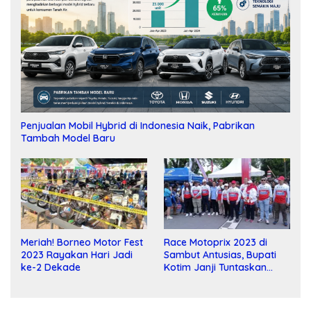
Penjualan Mobil Hybrid di Indonesia Naik, Pabrikan
Tambah Model Baru
Meriah! Borneo Motor Fest
Race Motoprix 2023 di
2023 Rayakan Hari Jadi
Sambut Antusias, Bupati
ke-2 Dekade
Kotim Janji Tuntaskan
Pembangunan Sirkuit