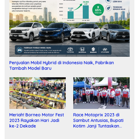
Penjualan Mobil Hybrid di Indonesia Naik, Pabrikan
Tambah Model Baru
Meriah! Borneo Motor Fest
Race Motoprix 2023 di
2023 Rayakan Hari Jadi
Sambut Antusias, Bupati
ke-2 Dekade
Kotim Janji Tuntaskan
Pembangunan Sirkuit