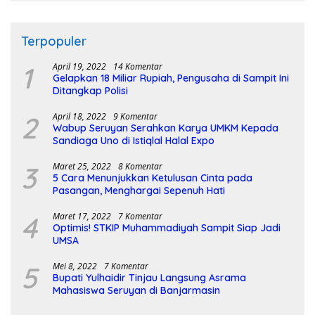
Terpopuler
1
April 19, 2022
14 Komentar
Gelapkan 18 Miliar Rupiah, Pengusaha di Sampit Ini
Ditangkap Polisi
2
April 18, 2022
9 Komentar
Wabup Seruyan Serahkan Karya UMKM Kepada
Sandiaga Uno di Istiqlal Halal Expo
3
Maret 25, 2022
8 Komentar
5 Cara Menunjukkan Ketulusan Cinta pada
Pasangan, Menghargai Sepenuh Hati
4
Maret 17, 2022
7 Komentar
Optimis! STKIP Muhammadiyah Sampit Siap Jadi
UMSA
5
Mei 8, 2022
7 Komentar
Bupati Yulhaidir Tinjau Langsung Asrama
Mahasiswa Seruyan di Banjarmasin