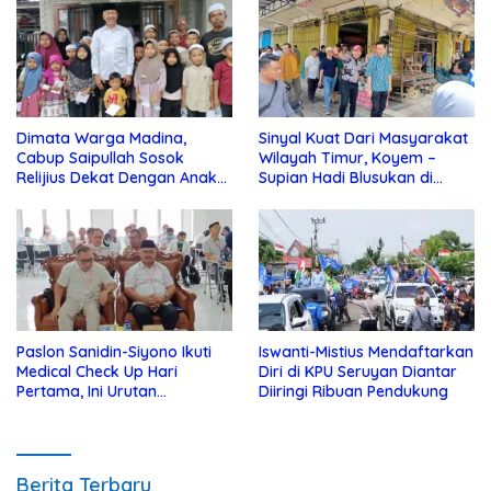
Dimata Warga Madina,
Sinyal Kuat Dari Masyarakat
Cabup Saipullah Sosok
Wilayah Timur, Koyem –
Relijius Dekat Dengan Anak
Supian Hadi Blusukan di
Yatim
Kotim
Paslon Sanidin-Siyono Ikuti
Iswanti-Mistius Mendaftarkan
Medical Check Up Hari
Diri di KPU Seruyan Diantar
Pertama, Ini Urutan
Diiringi Ribuan Pendukung
Pengecekannya
Berita Terbaru