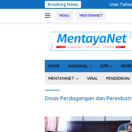
Langsung
Breaking News
Usai Tahan 5 Komisioner 
ke
konten
MENU
MENTAYANET
HOME
NASIONAL
DPR
PEME
MENTAYANET
VIRAL
PENDIDIKAN
Dinas Perdagangan dan Perindustr