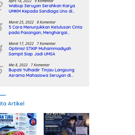
2
April 18, 2022
9 Komentar
Wabup Seruyan Serahkan Karya
UMKM Kepada Sandiaga Uno di
Istiqlal Halal Expo
3
Maret 25, 2022
8 Komentar
5 Cara Menunjukkan Ketulusan Cinta
pada Pasangan, Menghargai
Sepenuh Hati
4
Maret 17, 2022
7 Komentar
Optimis! STKIP Muhammadiyah
Sampit Siap Jadi UMSA
5
Mei 8, 2022
7 Komentar
Bupati Yulhaidir Tinjau Langsung
Asrama Mahasiswa Seruyan di
Banjarmasin
ita Artikel