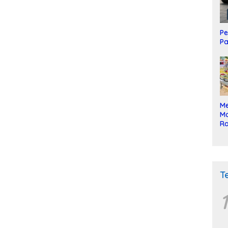
Pe
Pa
Me
Mo
Ra
ke
T
1