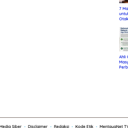
7 Ma
untu
Otak
Ahli
Mas
Per
Maka
Jag
edia Siber
Disclaimer
Redaksi
Kode Etik
MentayaNet T