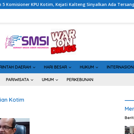
KPU Kotim, Kejati Kalteng Sinyalkan Ada Tersangka Baru di Kas
RINTAH DAERAH
HARI BESAR
HUKUM
INTERNASION
PARIWISATA
UMUM
PERKEBUNAN
ian Kotim
Men
Beri