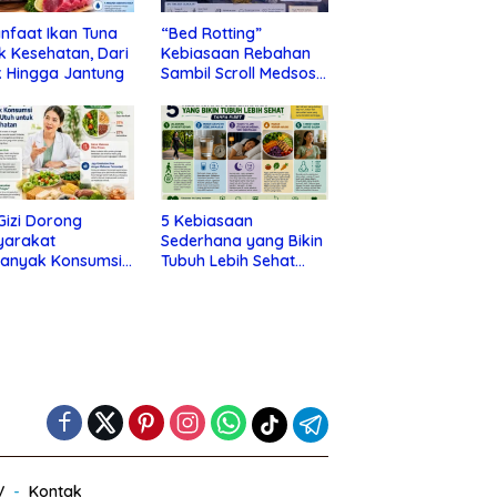
nfaat Ikan Tuna
“Bed Rotting”
k Kesehatan, Dari
Kebiasaan Rebahan
 Hingga Jantung
Sambil Scroll Medsos
yang Ternyata Tanda
Depresi
 Gizi Dorong
5 Kebiasaan
yarakat
Sederhana yang Bikin
banyak Konsumsi
Tubuh Lebih Sehat
nan Utuh untuk
Tanpa Ribet
a Kesehatan
V
Kontak