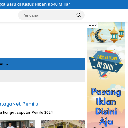
us Hibah Rp40 Miliar
Geger! 5 Komisioner KPU Kotim Dit
tutup
AL
tayaNet Pemilu
ta hangat seputar Pemilu 2024