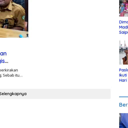
Dim
Mad
Saip
Reli
Anak
lan
is
perkirakan
Pasl
g. Sebab itu…
Ikut
Hari
Urut
Pen
Selengkapnya
Ber