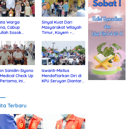
ata Warga
Sinyal Kuat Dari
ina, Cabup
Masyarakat Wilayah
ullah Sosok
Timur, Koyem –
jius Dekat Dengan
Supian Hadi Blusukan
 Yatim
di Kotim
on Sanidin-Siyono
Iswanti-Mistius
i Medical Check Up
Mendaftarkan Diri di
 Pertama, Ini
KPU Seruyan Diantar
an
Diiringi Ribuan
gecekannya
Pendukung
ita Terbaru