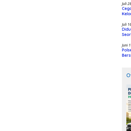
Juli 
Cega
Kelo
SMK
Juli 
Didu
Seor
Juni 
Pols
Bers
O