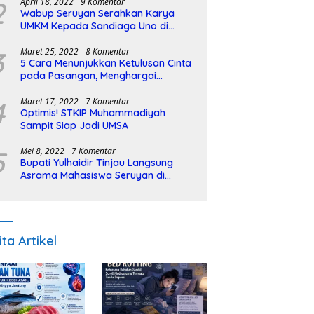
2
April 18, 2022
9 Komentar
Wabup Seruyan Serahkan Karya
UMKM Kepada Sandiaga Uno di
Istiqlal Halal Expo
3
Maret 25, 2022
8 Komentar
5 Cara Menunjukkan Ketulusan Cinta
pada Pasangan, Menghargai
Sepenuh Hati
4
Maret 17, 2022
7 Komentar
Optimis! STKIP Muhammadiyah
Sampit Siap Jadi UMSA
5
Mei 8, 2022
7 Komentar
Bupati Yulhaidir Tinjau Langsung
Asrama Mahasiswa Seruyan di
Banjarmasin
ita Artikel