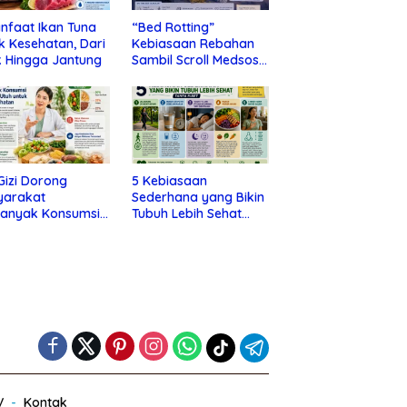
nfaat Ikan Tuna
“Bed Rotting”
k Kesehatan, Dari
Kebiasaan Rebahan
 Hingga Jantung
Sambil Scroll Medsos
yang Ternyata Tanda
Depresi
 Gizi Dorong
5 Kebiasaan
yarakat
Sederhana yang Bikin
banyak Konsumsi
Tubuh Lebih Sehat
nan Utuh untuk
Tanpa Ribet
a Kesehatan
V
Kontak