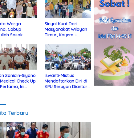
ata Warga
Sinyal Kuat Dari
ina, Cabup
Masyarakat Wilayah
ullah Sosok
Timur, Koyem –
jius Dekat Dengan
Supian Hadi Blusukan
 Yatim
di Kotim
on Sanidin-Siyono
Iswanti-Mistius
i Medical Check Up
Mendaftarkan Diri di
 Pertama, Ini
KPU Seruyan Diantar
an
Diiringi Ribuan
gecekannya
Pendukung
ita Terbaru