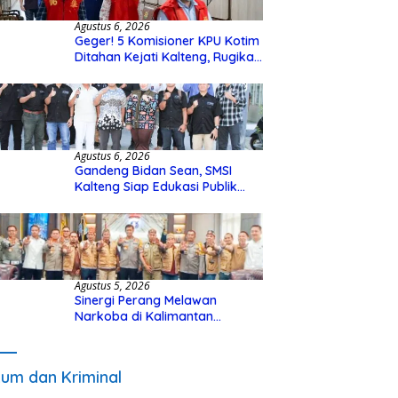
Agustus 6, 2026
Geger! 5 Komisioner KPU Kotim
Ditahan Kejati Kalteng, Rugikan
Negara Rp10 Miliar dari Dana
Hibah Rp40 Miliar
Agustus 6, 2026
Gandeng Bidan Sean, SMSI
Kalteng Siap Edukasi Publik
Soal Peran Strategis DPD RI
Agustus 5, 2026
Sinergi Perang Melawan
Narkoba di Kalimantan
Tengah, GDAN dan Kapolda
Kalteng Siapkan Deklarasi
Akbar
um dan Kriminal