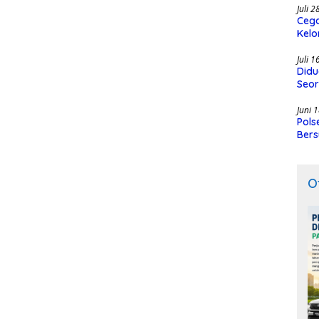
Juli 
Cega
Kelo
SMK
Juli 
Didu
Seor
Juni 
Pols
Bers
O