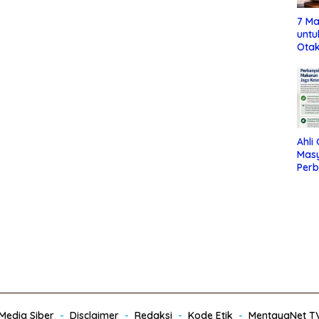
7 Ma
untu
Otak
Ahli
Mas
Per
Maka
Jag
edia Siber
Disclaimer
Redaksi
Kode Etik
MentayaNet T