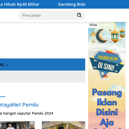
liar
Gandeng Bidan Sean, SMSI Kalteng Siap Edukasi Pub
tutup
AL
tayaNet Pemilu
ta hangat seputar Pemilu 2024