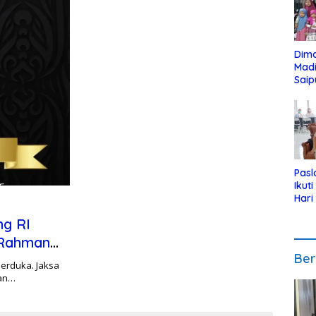
Dim
Mad
Saip
Reli
Anak
Pasl
Ikut
Hari
Urut
ng RI
Pen
 Rahman
Ber
berduka. Jaksa
han…