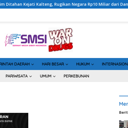
i Kalteng, Rugikan Negara Rp10 Miliar dari Dana Hibah Rp40 Mi
RINTAH DAERAH
HARI BESAR
HUKUM
INTERNASION
PARIWISATA
UMUM
PERKEBUNAN
Men
Beri