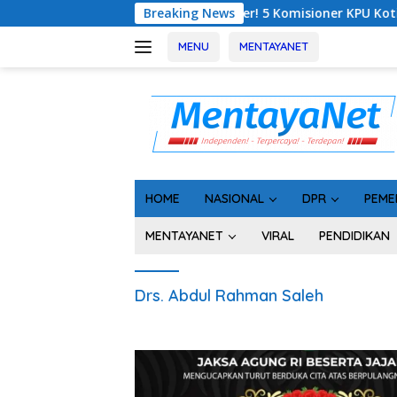
Langsung
Geger! 5 Komisioner KPU Kotim Ditahan Kejat
Breaking News
ke
konten
MENU
MENTAYANET
HOME
NASIONAL
DPR
PEME
MENTAYANET
VIRAL
PENDIDIKAN
Drs. Abdul Rahman Saleh