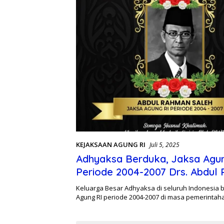
KEJAKSAAN AGUNG RI
Juli 5, 2025
Adhyaksa Berduka, Jaksa Agu
Periode 2004-2007 Drs. Abdul
Saleh, M.H., M.Kn, Tutup Usia
Keluarga Besar Adhyaksa di seluruh Indonesia 
Agung RI periode 2004-2007 di masa pemerinta