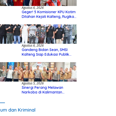
Agustus 6, 2026
Geger! 5 Komisioner KPU Kotim
Ditahan Kejati Kalteng, Rugikan
Negara Rp10 Miliar dari Dana
Hibah Rp40 Miliar
Agustus 6, 2026
Gandeng Bidan Sean, SMSI
Kalteng Siap Edukasi Publik
Soal Peran Strategis DPD RI
Agustus 5, 2026
Sinergi Perang Melawan
Narkoba di Kalimantan
Tengah, GDAN dan Kapolda
Kalteng Siapkan Deklarasi
Akbar
um dan Kriminal