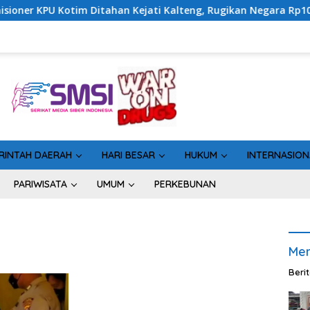
im Ditahan Kejati Kalteng, Rugikan Negara Rp10 Miliar dari Dan
RINTAH DAERAH
HARI BESAR
HUKUM
INTERNASION
PARIWISATA
UMUM
PERKEBUNAN
Men
Beri