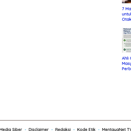
7 Ma
untu
Otak
Ahli
Mas
Per
Maka
Jag
edia Siber
Disclaimer
Redaksi
Kode Etik
MentayaNet T