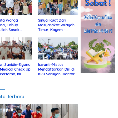
ata Warga
Sinyal Kuat Dari
ina, Cabup
Masyarakat Wilayah
ullah Sosok
Timur, Koyem –
jius Dekat Dengan
Supian Hadi Blusukan
 Yatim
di Kotim
on Sanidin-Siyono
Iswanti-Mistius
i Medical Check Up
Mendaftarkan Diri di
 Pertama, Ini
KPU Seruyan Diantar
an
Diiringi Ribuan
gecekannya
Pendukung
ita Terbaru