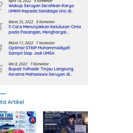
2
April 18, 2022
9 Komentar
Wabup Seruyan Serahkan Karya
UMKM Kepada Sandiaga Uno di
Istiqlal Halal Expo
3
Maret 25, 2022
8 Komentar
5 Cara Menunjukkan Ketulusan Cinta
pada Pasangan, Menghargai
Sepenuh Hati
4
Maret 17, 2022
7 Komentar
Optimis! STKIP Muhammadiyah
Sampit Siap Jadi UMSA
5
Mei 8, 2022
7 Komentar
Bupati Yulhaidir Tinjau Langsung
Asrama Mahasiswa Seruyan di
Banjarmasin
ita Artikel