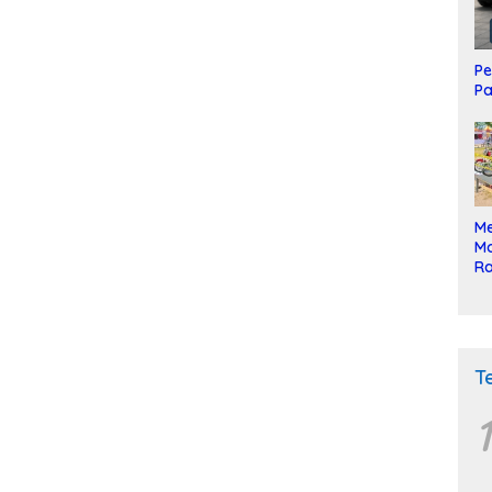
Pe
Pa
Me
Mo
Ra
ke
T
1