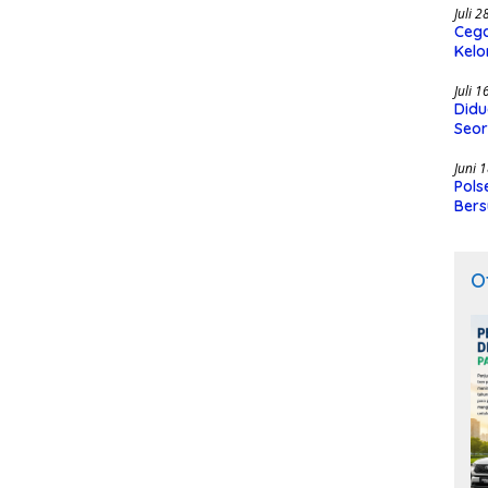
Juli 
Cega
Kelo
SMK
Juli 
Didu
Seor
Juni 
Pols
Bers
O