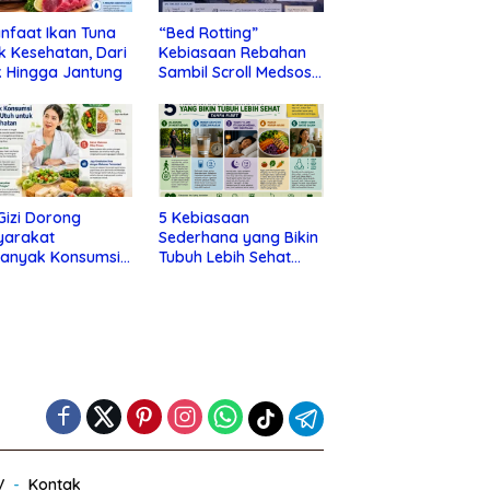
nfaat Ikan Tuna
“Bed Rotting”
k Kesehatan, Dari
Kebiasaan Rebahan
 Hingga Jantung
Sambil Scroll Medsos
yang Ternyata Tanda
Depresi
 Gizi Dorong
5 Kebiasaan
yarakat
Sederhana yang Bikin
banyak Konsumsi
Tubuh Lebih Sehat
nan Utuh untuk
Tanpa Ribet
a Kesehatan
V
Kontak