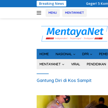
Langsung
Breaking News
Geger! 5 Komisioner KPU Kot
ke
konten
MENU
MENTAYANET
HOME
NASIONAL
DPR
PEME
MENTAYANET
VIRAL
PENDIDIKAN
Gantung Diri di Kos Sampit