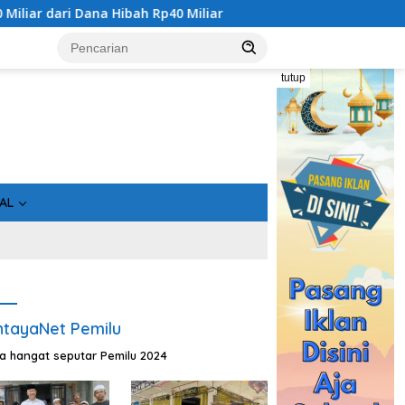
a Hibah Rp40 Miliar
Gandeng Bidan Sean, SMSI Kalteng S
tutup
AL
tayaNet Pemilu
ta hangat seputar Pemilu 2024