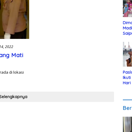
Dim
Mad
Saip
Reli
Anak
14, 2022
ang Mati
rada di lokasi
Pasl
Ikut
Hari
Urut
Pen
Selengkapnya
Ber