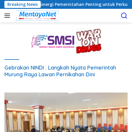
Langsung
, Safrudin: Sinergi Pemerintahan Penting untuk Perkuat Pemb
Breaking News
ke
konten
Gebrakan NINDI : Langkah Nyata Pemerintah
Murung Raya Lawan Pernikahan Dini