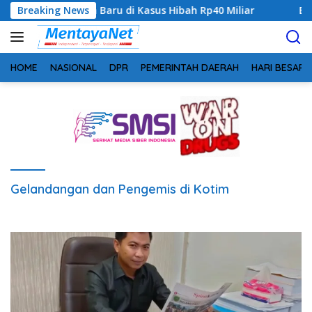
Langsung
 Tersangka Baru di Kasus Hibah Rp40 Miliar
Breaking News
Bukan Sekad
ke
konten
HOME
NASIONAL
DPR
PEMERINTAH DAERAH
HARI BESAR
Gelandangan dan Pengemis di Kotim