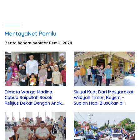
MentayaNet Pemilu
Berita hangat seputar Pemilu 2024
Dimata Warga Madina,
Sinyal Kuat Dari Masyarakat
Cabup Saipullah Sosok
Wilayah Timur, Koyem –
Relijius Dekat Dengan Anak
Supian Hadi Blusukan di
Yatim
Kotim