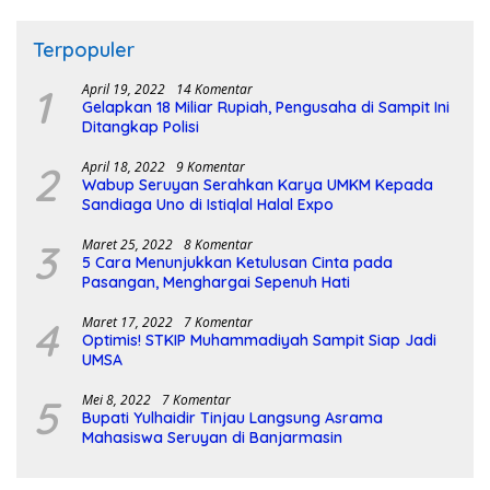
Terpopuler
1
April 19, 2022
14 Komentar
Gelapkan 18 Miliar Rupiah, Pengusaha di Sampit Ini
Ditangkap Polisi
2
April 18, 2022
9 Komentar
Wabup Seruyan Serahkan Karya UMKM Kepada
Sandiaga Uno di Istiqlal Halal Expo
3
Maret 25, 2022
8 Komentar
5 Cara Menunjukkan Ketulusan Cinta pada
Pasangan, Menghargai Sepenuh Hati
4
Maret 17, 2022
7 Komentar
Optimis! STKIP Muhammadiyah Sampit Siap Jadi
UMSA
5
Mei 8, 2022
7 Komentar
Bupati Yulhaidir Tinjau Langsung Asrama
Mahasiswa Seruyan di Banjarmasin