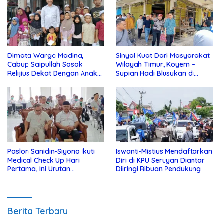
Dimata Warga Madina,
Sinyal Kuat Dari Masyarakat
Cabup Saipullah Sosok
Wilayah Timur, Koyem –
Relijius Dekat Dengan Anak
Supian Hadi Blusukan di
Yatim
Kotim
Paslon Sanidin-Siyono Ikuti
Iswanti-Mistius Mendaftarkan
Medical Check Up Hari
Diri di KPU Seruyan Diantar
Pertama, Ini Urutan
Diiringi Ribuan Pendukung
Pengecekannya
Berita Terbaru