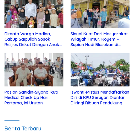
Dimata Warga Madina,
Sinyal Kuat Dari Masyarakat
Cabup Saipullah Sosok
Wilayah Timur, Koyem –
Relijius Dekat Dengan Anak
Supian Hadi Blusukan di
Yatim
Kotim
Paslon Sanidin-Siyono Ikuti
Iswanti-Mistius Mendaftarkan
Medical Check Up Hari
Diri di KPU Seruyan Diantar
Pertama, Ini Urutan
Diiringi Ribuan Pendukung
Pengecekannya
Berita Terbaru