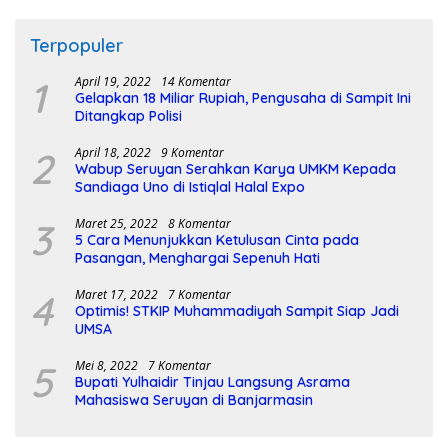
Terpopuler
1
April 19, 2022
14 Komentar
Gelapkan 18 Miliar Rupiah, Pengusaha di Sampit Ini
Ditangkap Polisi
2
April 18, 2022
9 Komentar
Wabup Seruyan Serahkan Karya UMKM Kepada
Sandiaga Uno di Istiqlal Halal Expo
3
Maret 25, 2022
8 Komentar
5 Cara Menunjukkan Ketulusan Cinta pada
Pasangan, Menghargai Sepenuh Hati
4
Maret 17, 2022
7 Komentar
Optimis! STKIP Muhammadiyah Sampit Siap Jadi
UMSA
5
Mei 8, 2022
7 Komentar
Bupati Yulhaidir Tinjau Langsung Asrama
Mahasiswa Seruyan di Banjarmasin