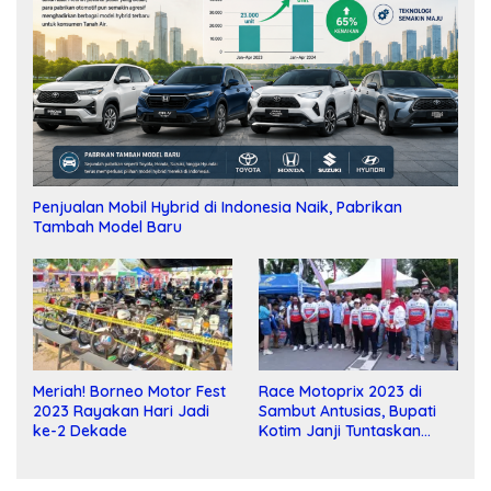
Penjualan Mobil Hybrid di Indonesia Naik, Pabrikan
Tambah Model Baru
Meriah! Borneo Motor Fest
Race Motoprix 2023 di
2023 Rayakan Hari Jadi
Sambut Antusias, Bupati
ke-2 Dekade
Kotim Janji Tuntaskan
Pembangunan Sirkuit