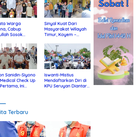
ata Warga
Sinyal Kuat Dari
ina, Cabup
Masyarakat Wilayah
ullah Sosok
Timur, Koyem –
jius Dekat Dengan
Supian Hadi Blusukan
 Yatim
di Kotim
on Sanidin-Siyono
Iswanti-Mistius
i Medical Check Up
Mendaftarkan Diri di
 Pertama, Ini
KPU Seruyan Diantar
an
Diiringi Ribuan
gecekannya
Pendukung
ita Terbaru