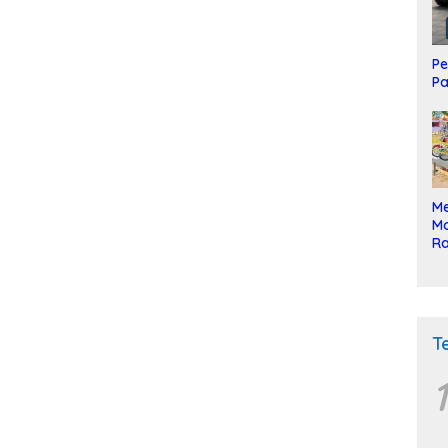
Pe
Pa
Me
Mo
Ra
ke
T
1