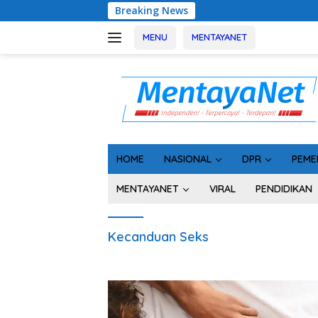
Langsung
Breaking News
Usai Tahan
ke
konten
MENU
MENTAYANET
HOME
NASIONAL
DPR
PEME
MENTAYANET
VIRAL
PENDIDIKAN
Kecanduan Seks