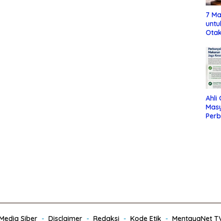
7 Ma
untu
Otak
Ahli
Mas
Per
Maka
Jag
edia Siber
Disclaimer
Redaksi
Kode Etik
MentayaNet T