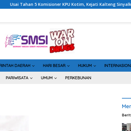
 5 Komisioner KPU Kotim, Kejati Kalteng Sinyalkan Ada Tersang
RINTAH DAERAH
HARI BESAR
HUKUM
INTERNASION
PARIWISATA
UMUM
PERKEBUNAN
Men
Beri