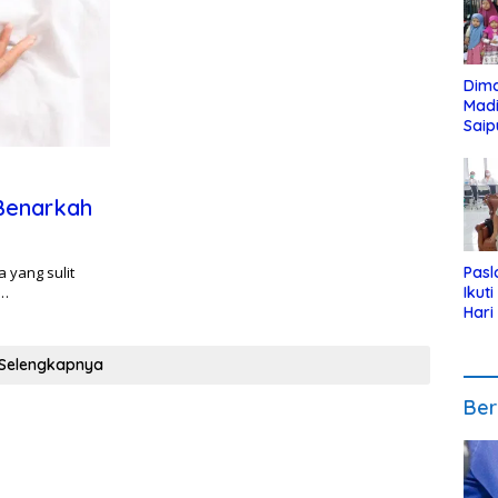
Dim
Mad
Saip
Reli
Anak
 Benarkah
 yang sulit
Pasl
g…
Ikut
Hari
Urut
Pen
Selengkapnya
Ber