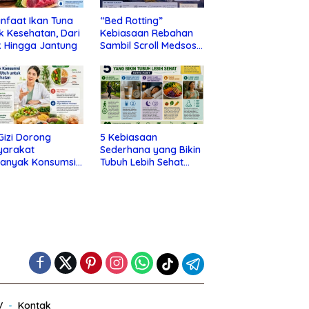
nfaat Ikan Tuna
“Bed Rotting”
k Kesehatan, Dari
Kebiasaan Rebahan
 Hingga Jantung
Sambil Scroll Medsos
yang Ternyata Tanda
Depresi
 Gizi Dorong
5 Kebiasaan
yarakat
Sederhana yang Bikin
banyak Konsumsi
Tubuh Lebih Sehat
nan Utuh untuk
Tanpa Ribet
a Kesehatan
V
Kontak