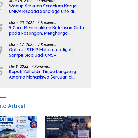
2
April 18, 2022
9 Komentar
Wabup Seruyan Serahkan Karya
UMKM Kepada Sandiaga Uno di
Istiqlal Halal Expo
3
Maret 25, 2022
8 Komentar
5 Cara Menunjukkan Ketulusan Cinta
pada Pasangan, Menghargai
Sepenuh Hati
4
Maret 17, 2022
7 Komentar
Optimis! STKIP Muhammadiyah
Sampit Siap Jadi UMSA
5
Mei 8, 2022
7 Komentar
Bupati Yulhaidir Tinjau Langsung
Asrama Mahasiswa Seruyan di
Banjarmasin
ita Artikel