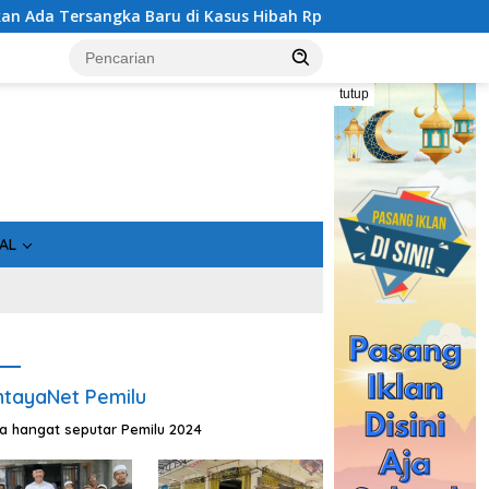
ka Baru di Kasus Hibah Rp40 Miliar
Geger! 5 Komisione
tutup
AL
tayaNet Pemilu
ta hangat seputar Pemilu 2024