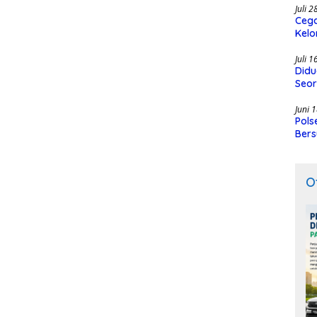
Juli 
Cega
Kelo
SMK
Juli 
Didu
Seor
Juni 
Pols
Bers
O