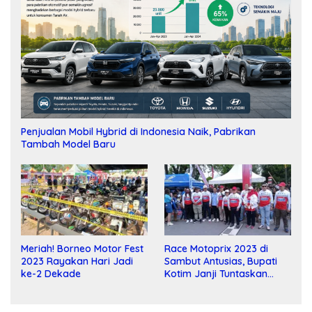
Penjualan Mobil Hybrid di Indonesia Naik, Pabrikan
Tambah Model Baru
Meriah! Borneo Motor Fest
Race Motoprix 2023 di
2023 Rayakan Hari Jadi
Sambut Antusias, Bupati
ke-2 Dekade
Kotim Janji Tuntaskan
Pembangunan Sirkuit