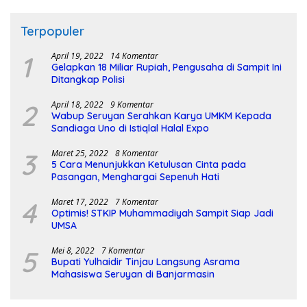
Terpopuler
1
April 19, 2022
14 Komentar
Gelapkan 18 Miliar Rupiah, Pengusaha di Sampit Ini
Ditangkap Polisi
2
April 18, 2022
9 Komentar
Wabup Seruyan Serahkan Karya UMKM Kepada
Sandiaga Uno di Istiqlal Halal Expo
3
Maret 25, 2022
8 Komentar
5 Cara Menunjukkan Ketulusan Cinta pada
Pasangan, Menghargai Sepenuh Hati
4
Maret 17, 2022
7 Komentar
Optimis! STKIP Muhammadiyah Sampit Siap Jadi
UMSA
5
Mei 8, 2022
7 Komentar
Bupati Yulhaidir Tinjau Langsung Asrama
Mahasiswa Seruyan di Banjarmasin