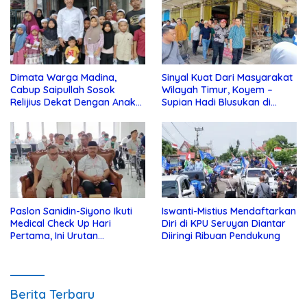
Dimata Warga Madina,
Sinyal Kuat Dari Masyarakat
Cabup Saipullah Sosok
Wilayah Timur, Koyem –
Relijius Dekat Dengan Anak
Supian Hadi Blusukan di
Yatim
Kotim
Paslon Sanidin-Siyono Ikuti
Iswanti-Mistius Mendaftarkan
Medical Check Up Hari
Diri di KPU Seruyan Diantar
Pertama, Ini Urutan
Diiringi Ribuan Pendukung
Pengecekannya
Berita Terbaru