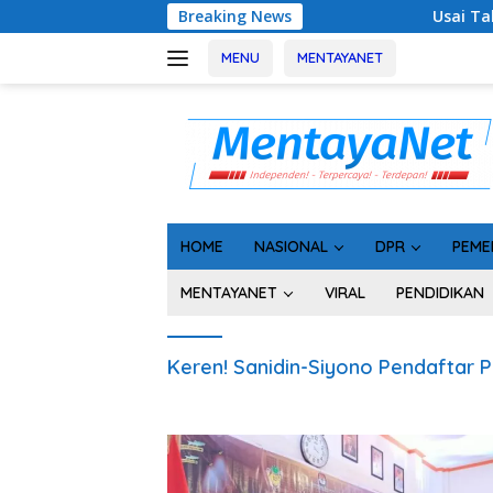
Langsung
Breaking News
Usai Tahan 5 Komis
ke
konten
MENU
MENTAYANET
HOME
NASIONAL
DPR
PEME
MENTAYANET
VIRAL
PENDIDIKAN
Keren! Sanidin-Siyono Pendaftar 