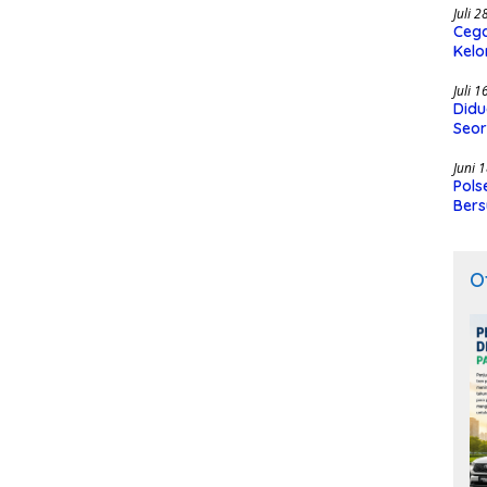
Juli 
Cega
Kelo
SMK
Juli 
Didu
Seor
Juni 
Pols
Bers
O