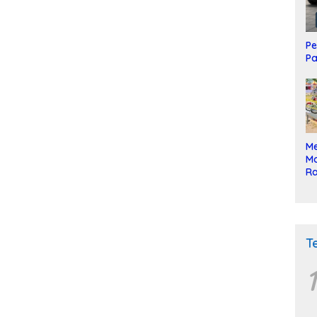
Pe
Pa
Me
Mo
Ra
ke
T
1