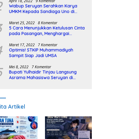
2
April 18, 2022
9 Komentar
Wabup Seruyan Serahkan Karya
UMKM Kepada Sandiaga Uno di
Istiqlal Halal Expo
3
Maret 25, 2022
8 Komentar
5 Cara Menunjukkan Ketulusan Cinta
pada Pasangan, Menghargai
Sepenuh Hati
4
Maret 17, 2022
7 Komentar
Optimis! STKIP Muhammadiyah
Sampit Siap Jadi UMSA
5
Mei 8, 2022
7 Komentar
Bupati Yulhaidir Tinjau Langsung
Asrama Mahasiswa Seruyan di
Banjarmasin
ita Artikel