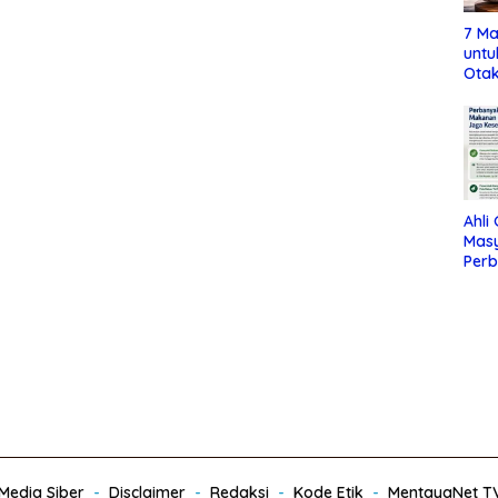
7 Ma
untu
Otak
Ahli
Mas
Per
Maka
Jag
edia Siber
Disclaimer
Redaksi
Kode Etik
MentayaNet T