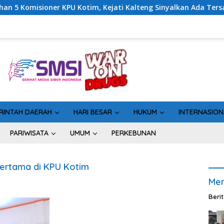
ioner KPU Kotim, Kejati Kalteng Sinyalkan Ada Tersangka Baru 
RINTAH DAERAH
HARI BESAR
HUKUM
INTERNASION
PARIWISATA
UMUM
PERKEBUNAN
Pertama di KPU Kotim
Men
Beri