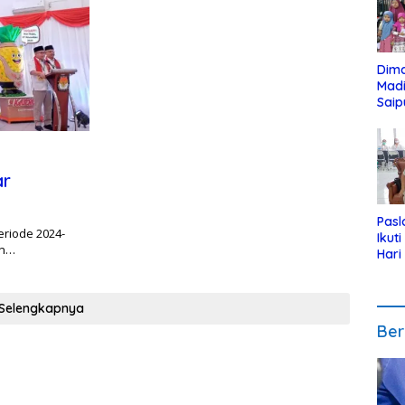
Dim
Mad
Saip
Reli
Anak
ar
Pasl
eriode 2024-
Ikut
in…
Hari
Urut
Pen
Selengkapnya
Ber