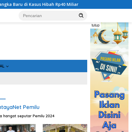
di Kasus Hibah Rp40 Miliar
Bukan Sekadar Asin, Ikan O
tutup
AL
tayaNet Pemilu
ta hangat seputar Pemilu 2024