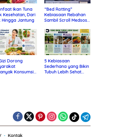
nfaat Ikan Tuna
“Bed Rotting”
k Kesehatan, Dari
Kebiasaan Rebahan
 Hingga Jantung
Sambil Scroll Medsos
yang Ternyata Tanda
Depresi
 Gizi Dorong
5 Kebiasaan
yarakat
Sederhana yang Bikin
banyak Konsumsi
Tubuh Lebih Sehat
nan Utuh untuk
Tanpa Ribet
a Kesehatan
V
Kontak