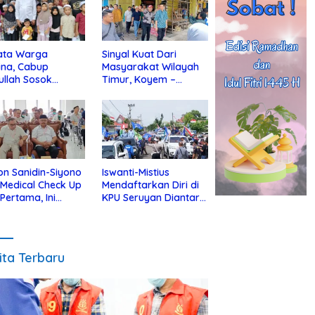
ata Warga
Sinyal Kuat Dari
ina, Cabup
Masyarakat Wilayah
ullah Sosok
Timur, Koyem –
jius Dekat Dengan
Supian Hadi Blusukan
 Yatim
di Kotim
on Sanidin-Siyono
Iswanti-Mistius
i Medical Check Up
Mendaftarkan Diri di
 Pertama, Ini
KPU Seruyan Diantar
an
Diiringi Ribuan
gecekannya
Pendukung
ita Terbaru