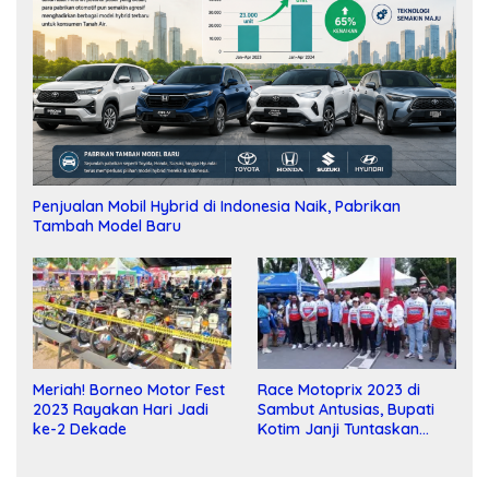
Penjualan Mobil Hybrid di Indonesia Naik, Pabrikan
Tambah Model Baru
Meriah! Borneo Motor Fest
Race Motoprix 2023 di
2023 Rayakan Hari Jadi
Sambut Antusias, Bupati
ke-2 Dekade
Kotim Janji Tuntaskan
Pembangunan Sirkuit