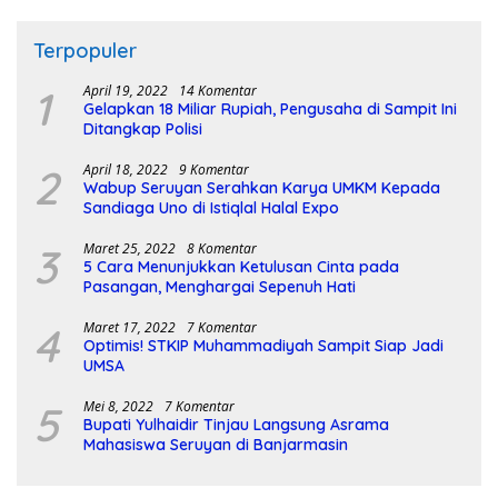
Terpopuler
1
April 19, 2022
14 Komentar
Gelapkan 18 Miliar Rupiah, Pengusaha di Sampit Ini
Ditangkap Polisi
2
April 18, 2022
9 Komentar
Wabup Seruyan Serahkan Karya UMKM Kepada
Sandiaga Uno di Istiqlal Halal Expo
3
Maret 25, 2022
8 Komentar
5 Cara Menunjukkan Ketulusan Cinta pada
Pasangan, Menghargai Sepenuh Hati
4
Maret 17, 2022
7 Komentar
Optimis! STKIP Muhammadiyah Sampit Siap Jadi
UMSA
5
Mei 8, 2022
7 Komentar
Bupati Yulhaidir Tinjau Langsung Asrama
Mahasiswa Seruyan di Banjarmasin