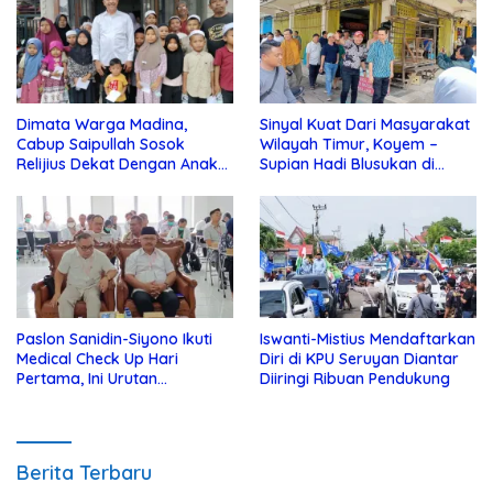
Dimata Warga Madina,
Sinyal Kuat Dari Masyarakat
Cabup Saipullah Sosok
Wilayah Timur, Koyem –
Relijius Dekat Dengan Anak
Supian Hadi Blusukan di
Yatim
Kotim
Paslon Sanidin-Siyono Ikuti
Iswanti-Mistius Mendaftarkan
Medical Check Up Hari
Diri di KPU Seruyan Diantar
Pertama, Ini Urutan
Diiringi Ribuan Pendukung
Pengecekannya
Berita Terbaru