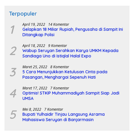
Terpopuler
1
April 19, 2022
14 Komentar
Gelapkan 18 Miliar Rupiah, Pengusaha di Sampit Ini
Ditangkap Polisi
2
April 18, 2022
9 Komentar
Wabup Seruyan Serahkan Karya UMKM Kepada
Sandiaga Uno di Istiqlal Halal Expo
3
Maret 25, 2022
8 Komentar
5 Cara Menunjukkan Ketulusan Cinta pada
Pasangan, Menghargai Sepenuh Hati
4
Maret 17, 2022
7 Komentar
Optimis! STKIP Muhammadiyah Sampit Siap Jadi
UMSA
5
Mei 8, 2022
7 Komentar
Bupati Yulhaidir Tinjau Langsung Asrama
Mahasiswa Seruyan di Banjarmasin