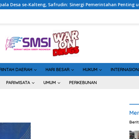
alteng, Safrudin: Sinergi Pemerintahan Penting untuk Perkuat
RINTAH DAERAH
HARI BESAR
HUKUM
INTERNASION
PARIWISATA
UMUM
PERKEBUNAN
Men
Beri