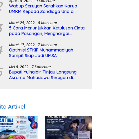
2
April 18, 2022
9 Komentar
Wabup Seruyan Serahkan Karya
UMKM Kepada Sandiaga Uno di
Istiqlal Halal Expo
3
Maret 25, 2022
8 Komentar
5 Cara Menunjukkan Ketulusan Cinta
pada Pasangan, Menghargai
Sepenuh Hati
4
Maret 17, 2022
7 Komentar
Optimis! STKIP Muhammadiyah
Sampit Siap Jadi UMSA
5
Mei 8, 2022
7 Komentar
Bupati Yulhaidir Tinjau Langsung
Asrama Mahasiswa Seruyan di
Banjarmasin
ita Artikel