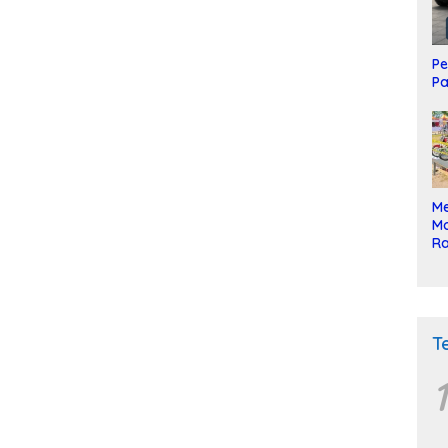
Pe
Pa
Me
Mo
Ra
ke
T
1