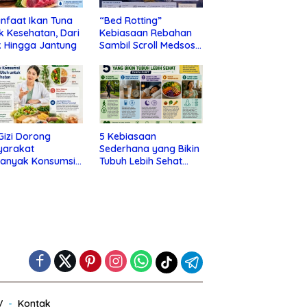
nfaat Ikan Tuna
“Bed Rotting”
k Kesehatan, Dari
Kebiasaan Rebahan
 Hingga Jantung
Sambil Scroll Medsos
yang Ternyata Tanda
Depresi
 Gizi Dorong
5 Kebiasaan
yarakat
Sederhana yang Bikin
banyak Konsumsi
Tubuh Lebih Sehat
nan Utuh untuk
Tanpa Ribet
a Kesehatan
V
Kontak