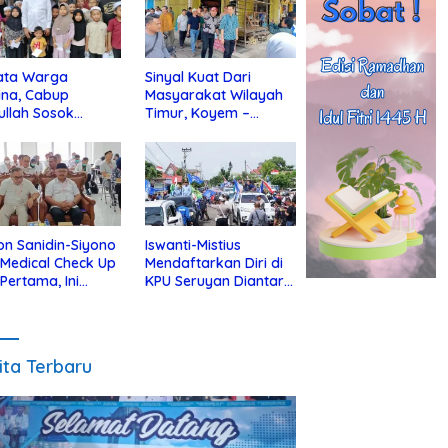
ata Warga
Sinyal Kuat Dari
ina, Cabup
Masyarakat Wilayah
ullah Sosok
Timur, Koyem –
jius Dekat Dengan
Supian Hadi Blusukan
 Yatim
di Kotim
on Sanidin-Siyono
Iswanti-Mistius
i Medical Check Up
Mendaftarkan Diri di
 Pertama, Ini
KPU Seruyan Diantar
an
Diiringi Ribuan
gecekannya
Pendukung
ita Terbaru