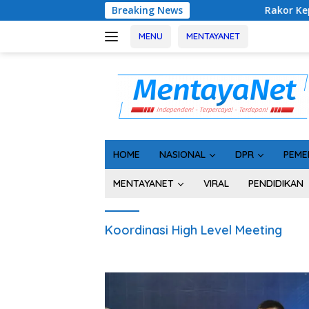
Langsung
Breaking News
Rakor Kepala Desa se-K
ke
konten
MENU
MENTAYANET
HOME
NASIONAL
DPR
PEME
MENTAYANET
VIRAL
PENDIDIKAN
Koordinasi High Level Meeting