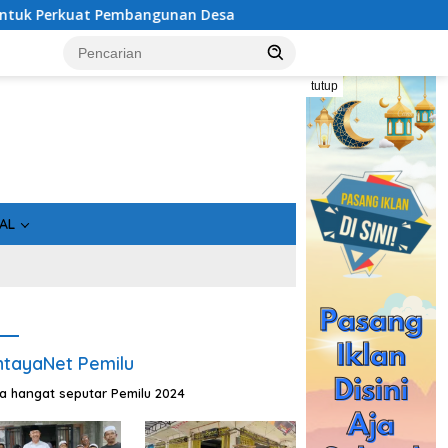
 Pembangunan Desa
Usai Tahan 5 Komisioner KPU Kotim, 
tutup
AL
tayaNet Pemilu
ta hangat seputar Pemilu 2024