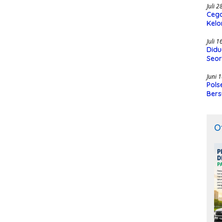
Juli 
Cega
Kelo
SMK
Juli 
Didu
Seor
Juni 
Pols
Bers
O