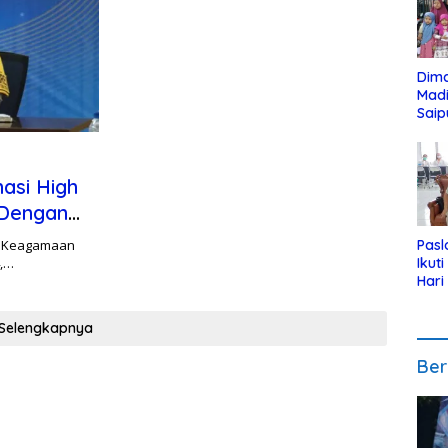
Dim
Mad
Saip
Reli
Anak
asi High
 Dengan
r Keagamaan
Pasl
4,…
Ikut
Hari
Urut
Pen
Selengkapnya
Ber