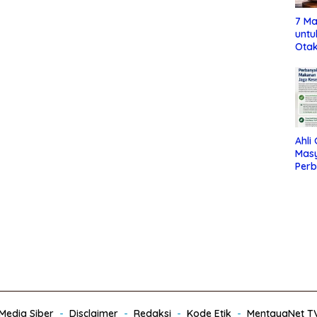
7 Ma
untu
Otak
Ahli
Mas
Per
Maka
Jag
edia Siber
Disclaimer
Redaksi
Kode Etik
MentayaNet T