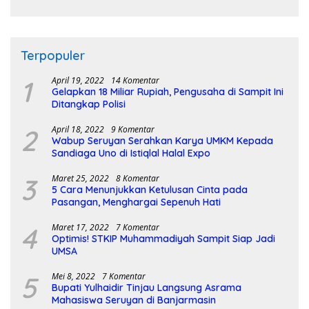
Terpopuler
1
April 19, 2022
14 Komentar
Gelapkan 18 Miliar Rupiah, Pengusaha di Sampit Ini
Ditangkap Polisi
2
April 18, 2022
9 Komentar
Wabup Seruyan Serahkan Karya UMKM Kepada
Sandiaga Uno di Istiqlal Halal Expo
3
Maret 25, 2022
8 Komentar
5 Cara Menunjukkan Ketulusan Cinta pada
Pasangan, Menghargai Sepenuh Hati
4
Maret 17, 2022
7 Komentar
Optimis! STKIP Muhammadiyah Sampit Siap Jadi
UMSA
5
Mei 8, 2022
7 Komentar
Bupati Yulhaidir Tinjau Langsung Asrama
Mahasiswa Seruyan di Banjarmasin