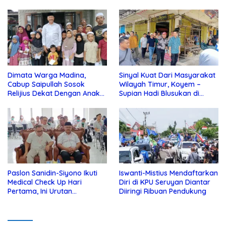
Dimata Warga Madina,
Sinyal Kuat Dari Masyarakat
Cabup Saipullah Sosok
Wilayah Timur, Koyem –
Relijius Dekat Dengan Anak
Supian Hadi Blusukan di
Yatim
Kotim
Paslon Sanidin-Siyono Ikuti
Iswanti-Mistius Mendaftarkan
Medical Check Up Hari
Diri di KPU Seruyan Diantar
Pertama, Ini Urutan
Diiringi Ribuan Pendukung
Pengecekannya