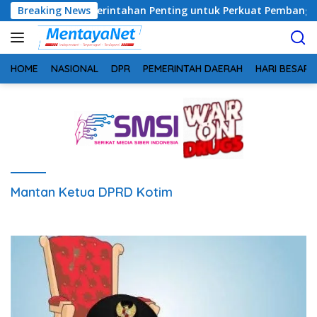
Langsung
: Sinergi Pemerintahan Penting untuk Perkuat Pembangunan De
Breaking News
ke
konten
HOME
NASIONAL
DPR
PEMERINTAH DAERAH
HARI BESAR
Mantan Ketua DPRD Kotim