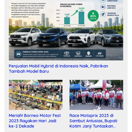
Penjualan Mobil Hybrid di Indonesia Naik, Pabrikan
Tambah Model Baru
Meriah! Borneo Motor Fest
Race Motoprix 2023 di
2023 Rayakan Hari Jadi
Sambut Antusias, Bupati
ke-2 Dekade
Kotim Janji Tuntaskan
Pembangunan Sirkuit