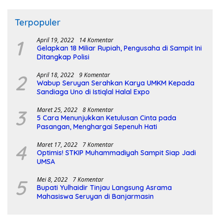
Terpopuler
1
April 19, 2022
14 Komentar
Gelapkan 18 Miliar Rupiah, Pengusaha di Sampit Ini
Ditangkap Polisi
2
April 18, 2022
9 Komentar
Wabup Seruyan Serahkan Karya UMKM Kepada
Sandiaga Uno di Istiqlal Halal Expo
3
Maret 25, 2022
8 Komentar
5 Cara Menunjukkan Ketulusan Cinta pada
Pasangan, Menghargai Sepenuh Hati
4
Maret 17, 2022
7 Komentar
Optimis! STKIP Muhammadiyah Sampit Siap Jadi
UMSA
5
Mei 8, 2022
7 Komentar
Bupati Yulhaidir Tinjau Langsung Asrama
Mahasiswa Seruyan di Banjarmasin