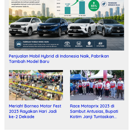
Penjualan Mobil Hybrid di Indonesia Naik, Pabrikan
Tambah Model Baru
Meriah! Borneo Motor Fest
Race Motoprix 2023 di
2023 Rayakan Hari Jadi
Sambut Antusias, Bupati
ke-2 Dekade
Kotim Janji Tuntaskan
Pembangunan Sirkuit