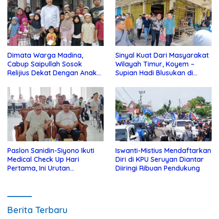
Dimata Warga Madina,
Sinyal Kuat Dari Masyarakat
Cabup Saipullah Sosok
Wilayah Timur, Koyem –
Relijius Dekat Dengan Anak
Supian Hadi Blusukan di
Yatim
Kotim
Paslon Sanidin-Siyono Ikuti
Iswanti-Mistius Mendaftarkan
Medical Check Up Hari
Diri di KPU Seruyan Diantar
Pertama, Ini Urutan
Diiringi Ribuan Pendukung
Pengecekannya
Berita Terbaru