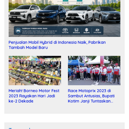
Penjualan Mobil Hybrid di Indonesia Naik, Pabrikan
Tambah Model Baru
Meriah! Borneo Motor Fest
Race Motoprix 2023 di
2023 Rayakan Hari Jadi
Sambut Antusias, Bupati
ke-2 Dekade
Kotim Janji Tuntaskan
Pembangunan Sirkuit