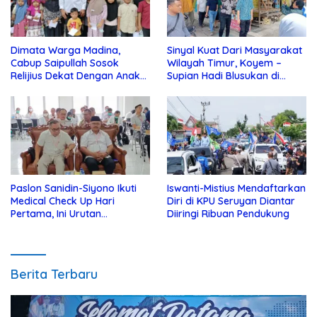
Dimata Warga Madina,
Sinyal Kuat Dari Masyarakat
Cabup Saipullah Sosok
Wilayah Timur, Koyem –
Relijius Dekat Dengan Anak
Supian Hadi Blusukan di
Yatim
Kotim
Paslon Sanidin-Siyono Ikuti
Iswanti-Mistius Mendaftarkan
Medical Check Up Hari
Diri di KPU Seruyan Diantar
Pertama, Ini Urutan
Diiringi Ribuan Pendukung
Pengecekannya
Berita Terbaru