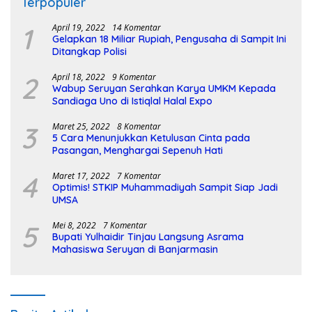
Terpopuler
1
April 19, 2022
14 Komentar
Gelapkan 18 Miliar Rupiah, Pengusaha di Sampit Ini
Ditangkap Polisi
2
April 18, 2022
9 Komentar
Wabup Seruyan Serahkan Karya UMKM Kepada
Sandiaga Uno di Istiqlal Halal Expo
3
Maret 25, 2022
8 Komentar
5 Cara Menunjukkan Ketulusan Cinta pada
Pasangan, Menghargai Sepenuh Hati
4
Maret 17, 2022
7 Komentar
Optimis! STKIP Muhammadiyah Sampit Siap Jadi
UMSA
5
Mei 8, 2022
7 Komentar
Bupati Yulhaidir Tinjau Langsung Asrama
Mahasiswa Seruyan di Banjarmasin