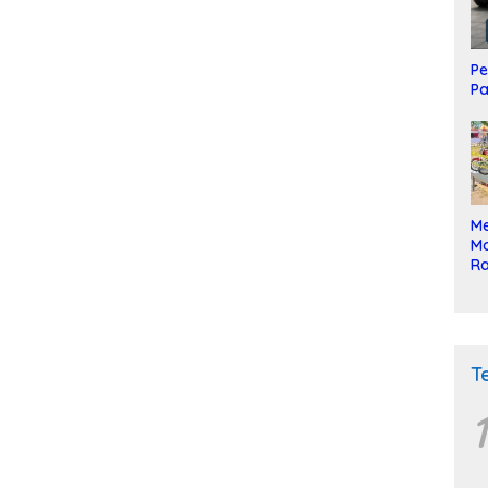
Pe
Pa
Me
Mo
Ra
ke
T
1