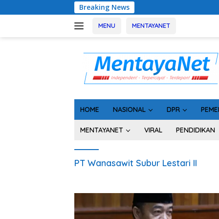
Langsung
Breaking News
Usai Ta
ke
konten
MENU
MENTAYANET
HOME
NASIONAL
DPR
PEME
MENTAYANET
VIRAL
PENDIDIKAN
PT Wanasawit Subur Lestari II