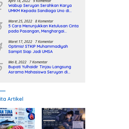
2
April 18, 2022
9 Komentar
Wabup Seruyan Serahkan Karya
UMKM Kepada Sandiaga Uno di
Istiqlal Halal Expo
3
Maret 25, 2022
8 Komentar
5 Cara Menunjukkan Ketulusan Cinta
pada Pasangan, Menghargai
Sepenuh Hati
4
Maret 17, 2022
7 Komentar
Optimis! STKIP Muhammadiyah
Sampit Siap Jadi UMSA
5
Mei 8, 2022
7 Komentar
Bupati Yulhaidir Tinjau Langsung
Asrama Mahasiswa Seruyan di
Banjarmasin
ita Artikel