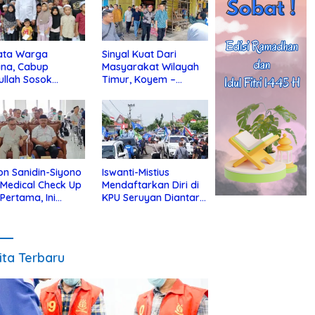
ata Warga
Sinyal Kuat Dari
ina, Cabup
Masyarakat Wilayah
ullah Sosok
Timur, Koyem –
jius Dekat Dengan
Supian Hadi Blusukan
 Yatim
di Kotim
on Sanidin-Siyono
Iswanti-Mistius
i Medical Check Up
Mendaftarkan Diri di
 Pertama, Ini
KPU Seruyan Diantar
an
Diiringi Ribuan
gecekannya
Pendukung
ita Terbaru