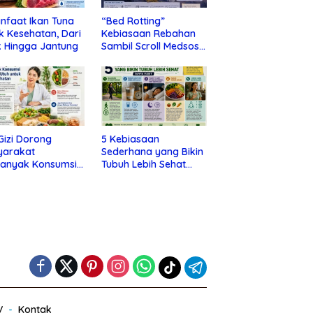
nfaat Ikan Tuna
“Bed Rotting”
k Kesehatan, Dari
Kebiasaan Rebahan
 Hingga Jantung
Sambil Scroll Medsos
yang Ternyata Tanda
Depresi
 Gizi Dorong
5 Kebiasaan
yarakat
Sederhana yang Bikin
banyak Konsumsi
Tubuh Lebih Sehat
nan Utuh untuk
Tanpa Ribet
a Kesehatan
V
Kontak