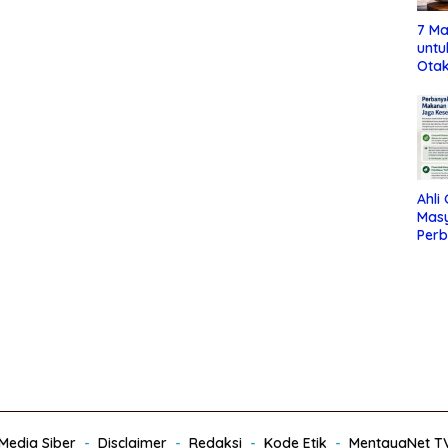
7 Ma
untu
Otak
Ahli
Mas
Per
Maka
Jag
edia Siber
Disclaimer
Redaksi
Kode Etik
MentayaNet T