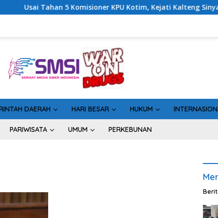
han 5 Komisioner KPU Kotim, Kejati Kalteng Sinyalkan Ada Tersa
RINTAH DAERAH
HARI BESAR
HUKUM
INTERNASION
PARIWISATA
UMUM
PERKEBUNAN
Men
Beri