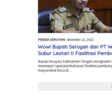
PEMDA SERUYAN
November 22, 2022
Wow! Bupati Seruyan dan PT 
Subur Lestari II Fasilitasi Pem
Kebun Warga Desa Hanau Sem
Bupati Seruyan, Kalimantan Tengah menghadiri 
memimpin rapat pembahasan fasilitasi pemba
masyarakat Desa di…