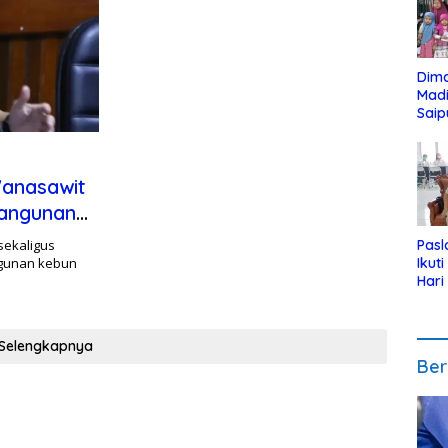
Dim
Mad
Saip
Reli
Anak
Wanasawit
bangunan
buluh
sekaligus
Pasl
ngunan kebun
Ikut
Hari
Urut
Pen
Selengkapnya
Ber