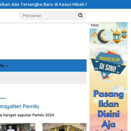
ngka Baru di Kasus Hibah Rp40 Miliar
Geger! 5 Komisio
tutup
AL
tayaNet Pemilu
ta hangat seputar Pemilu 2024