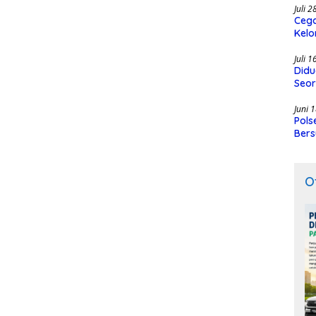
Juli 
Cega
Kelo
SMK
Juli 
Didu
Seor
Juni 
Pols
Bers
O