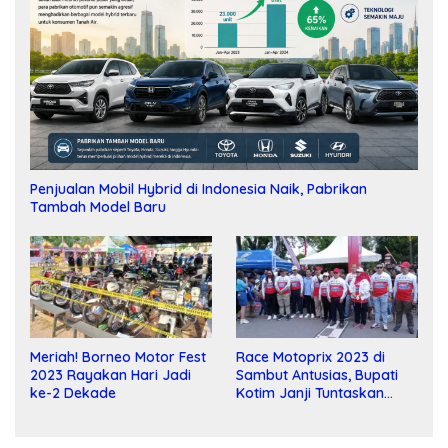
Penjualan Mobil Hybrid di Indonesia Naik, Pabrikan
Tambah Model Baru
Meriah! Borneo Motor Fest
Race Motoprix 2023 di
2023 Rayakan Hari Jadi
Sambut Antusias, Bupati
ke-2 Dekade
Kotim Janji Tuntaskan
Pembangunan Sirkuit