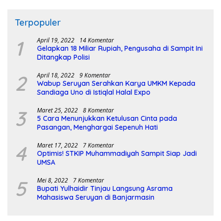
Terpopuler
1
April 19, 2022
14 Komentar
Gelapkan 18 Miliar Rupiah, Pengusaha di Sampit Ini
Ditangkap Polisi
2
April 18, 2022
9 Komentar
Wabup Seruyan Serahkan Karya UMKM Kepada
Sandiaga Uno di Istiqlal Halal Expo
3
Maret 25, 2022
8 Komentar
5 Cara Menunjukkan Ketulusan Cinta pada
Pasangan, Menghargai Sepenuh Hati
4
Maret 17, 2022
7 Komentar
Optimis! STKIP Muhammadiyah Sampit Siap Jadi
UMSA
5
Mei 8, 2022
7 Komentar
Bupati Yulhaidir Tinjau Langsung Asrama
Mahasiswa Seruyan di Banjarmasin