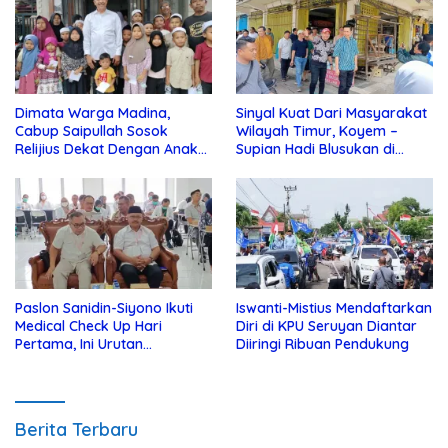
Dimata Warga Madina,
Sinyal Kuat Dari Masyarakat
Cabup Saipullah Sosok
Wilayah Timur, Koyem –
Relijius Dekat Dengan Anak
Supian Hadi Blusukan di
Yatim
Kotim
Paslon Sanidin-Siyono Ikuti
Iswanti-Mistius Mendaftarkan
Medical Check Up Hari
Diri di KPU Seruyan Diantar
Pertama, Ini Urutan
Diiringi Ribuan Pendukung
Pengecekannya
Berita Terbaru