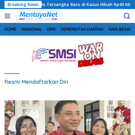
Langsung
 Sinyalkan Ada Tersangka Baru di Kasus Hibah Rp40 Miliar
Breaking News
ke
konten
HOME
NASIONAL
DPR
PEMERINTAH DAERAH
HARI BESAR
Resmi Mendaftarkan Diri