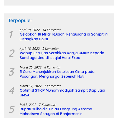
Terpopuler
1
April 19, 2022
14 Komentar
Gelapkan 18 Miliar Rupiah, Pengusaha di Sampit Ini
Ditangkap Polisi
2
April 18, 2022
9 Komentar
Wabup Seruyan Serahkan Karya UMKM Kepada
Sandiaga Uno di Istiqlal Halal Expo
3
Maret 25, 2022
8 Komentar
5 Cara Menunjukkan Ketulusan Cinta pada
Pasangan, Menghargai Sepenuh Hati
4
Maret 17, 2022
7 Komentar
Optimis! STKIP Muhammadiyah Sampit Siap Jadi
UMSA
5
Mei 8, 2022
7 Komentar
Bupati Yulhaidir Tinjau Langsung Asrama
Mahasiswa Seruyan di Banjarmasin