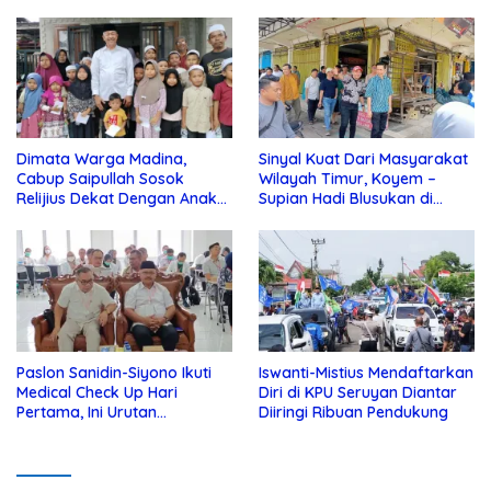
Dimata Warga Madina,
Sinyal Kuat Dari Masyarakat
Cabup Saipullah Sosok
Wilayah Timur, Koyem –
Relijius Dekat Dengan Anak
Supian Hadi Blusukan di
Yatim
Kotim
Paslon Sanidin-Siyono Ikuti
Iswanti-Mistius Mendaftarkan
Medical Check Up Hari
Diri di KPU Seruyan Diantar
Pertama, Ini Urutan
Diiringi Ribuan Pendukung
Pengecekannya