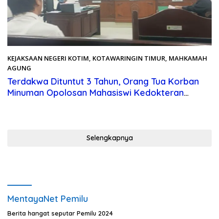
KEJAKSAAN NEGERI KOTIM
,
KOTAWARINGIN TIMUR
,
MAHKAMAH
AGUNG
Juni 11, 2024
Terdakwa Dituntut 3 Tahun, Orang Tua Korban
Minuman Opolosan Mahasiswi Kedokteran
Sangat Kecewa!
Selengkapnya
MentayaNet Pemilu
Berita hangat seputar Pemilu 2024