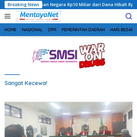
Langsung
teng, Rugikan Negara Rp10 Miliar dari Dana Hibah Rp40 Miliar
Breaking News
ke
konten
HOME
NASIONAL
DPR
PEMERINTAH DAERAH
HARI BESAR
Sangat Kecewa!