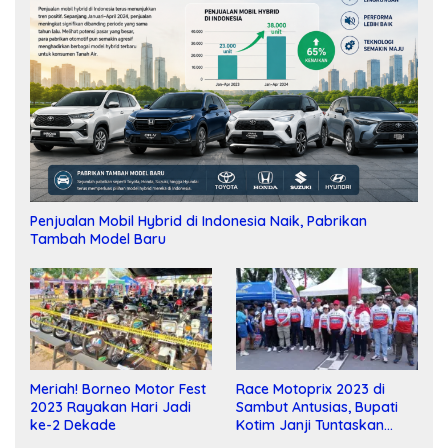
Penjualan Mobil Hybrid di Indonesia Naik, Pabrikan
Tambah Model Baru
Meriah! Borneo Motor Fest
Race Motoprix 2023 di
2023 Rayakan Hari Jadi
Sambut Antusias, Bupati
ke-2 Dekade
Kotim Janji Tuntaskan
Pembangunan Sirkuit